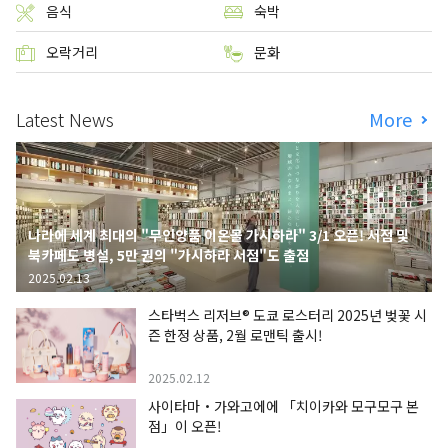
음식
숙박
오락거리
문화
Latest News
More
나라에 세계 최대의 "무인양품 이온몰 가시하라" 3/1 오픈! 서점 및
북카페도 병설, 5만 권의 "가시하라 서점"도 출점
2025.02.13
스타벅스 리저브® 도쿄 로스터리 2025년 벚꽃 시
즌 한정 상품, 2월 로맨틱 출시!
2025.02.12
사이타마・가와고에에 「치이카와 모구모구 본
점」이 오픈!