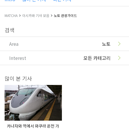
MATCHA
이시카와 기사 모음
노토 관광가이드
검색
Area
노토
Interest
모든 카테고리
많이 본 기사
카나자와 역에서 와쿠라 온천 가