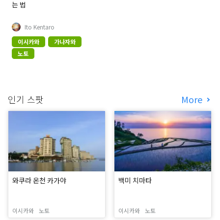
는 법
Ito Kentaro
이시카와
가나자와
노토
인기 스팟
More
와쿠라 온천 카가야
백미 치마타
이시카와
노토
이시카와
노토