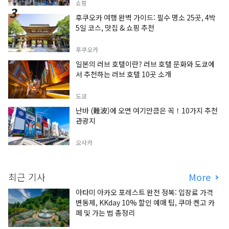
쇼핑
후쿠오카 여행 완벽 가이드: 필수 명소 25곳, 4박
5일 코스, 맛집 & 쇼핑 추천
후쿠오카
일본의 러브 호텔이란? 러브 호텔 문화와 도쿄에
서 추천하는 러브 호텔 10곳 소개
도쿄
난바 (難波)에 오면 여기만큼은 꼭！10가지 추천
관광지
오사카
최근 기사
More
아타미 아카오 포레스트 완전 정복: 입장료 가격
변동제, KKday 10% 할인 예매 팁, 쿠마 켄고 카
페 및 가는 법 총정리