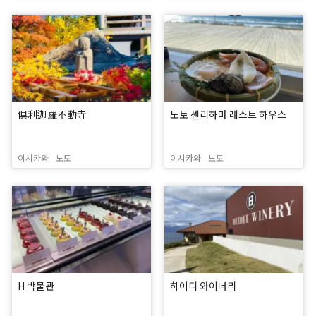
俱利迦羅不動寺
노토 센리하마 레스트 하우스
이시카와
노토
이시카와
노토
H 박물관
하이디 와이너리