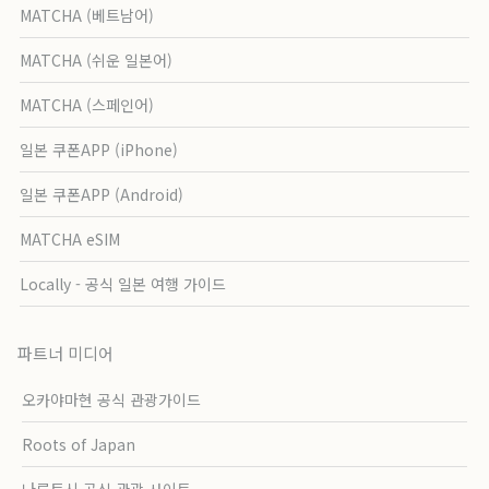
MATCHA (베트남어)
MATCHA (쉬운 일본어)
MATCHA (스페인어)
일본 쿠폰APP (iPhone)
일본 쿠폰APP (Android)
MATCHA eSIM
Locally - 공식 일본 여행 가이드
파트너 미디어
오카야마현 공식 관광가이드
Roots of Japan