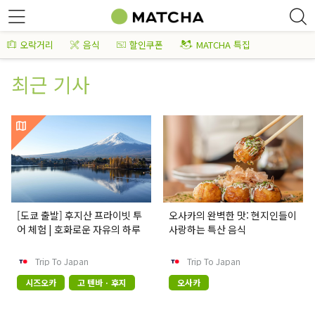
오락거리
음식
할인쿠폰
MATCHA 특집
최근 기사
[도쿄 출발] 후지산 프라이빗 투
오사카의 완벽한 맛: 현지인들이
어 체험 | 호화로운 자유의 하루
사랑하는 특산 음식
Trip To Japan
Trip To Japan
시즈오카
고 텐바 · 후지
오사카