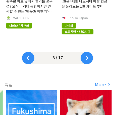
활주로 바로 옆에서 즐기는 꽃구
[일본 여행] 나오시마 예술 현장
경? 오직 나리타 공항에서만 만
을 둘러보는 1일 가이드 투어
끽할 수 있는 ‘벚꽃과 비행기’의
극상 세리머니, 그 현장 리포트
MATCHA-PR
Trip To Japan
나리타 / 사쿠라
가가와
쇼도시마・나오시마
3 / 17
특집
More