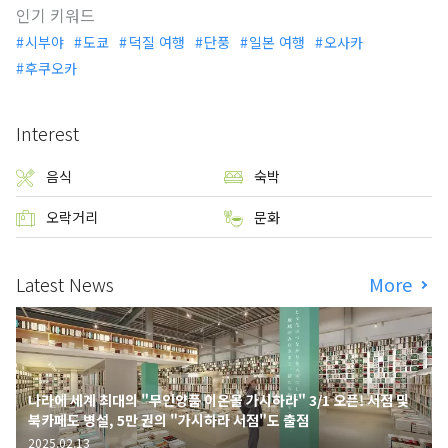
인기 키워드
시부야
도쿄
덕질 여행
단풍
일본 여행
오사카
후쿠오카
Interest
음식
숙박
오락거리
문화
Latest News
More
나라에 세계 최대의 "무인양품 이온몰 가시하라" 3/1 오픈! 서점 및
북카페도 병설, 5만 권의 "가시하라 서점"도 출점
2025.02.13