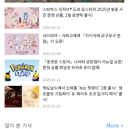
스타벅스 리저브® 도쿄 로스터리 2025년 벚꽃 시
즌 한정 상품, 2월 로맨틱 출시!
2025.02.12
사이타마・가와고에에 「치이카와 모구모구 본
점」이 오픈!
2025.02.04
「포켓몬 스토어」나리타 공항점이 리뉴얼 오픈!
한정 상품 파일럿 피카츄 등이 발매
2025.01.15
맥도날드에서 신제품 '녹는 핫파이' 2종 출시! '생
초콜릿 크림파이' & '화이트 초코 밀크티 파이' 출
시!
2025.01.15
많이 본 기사
More