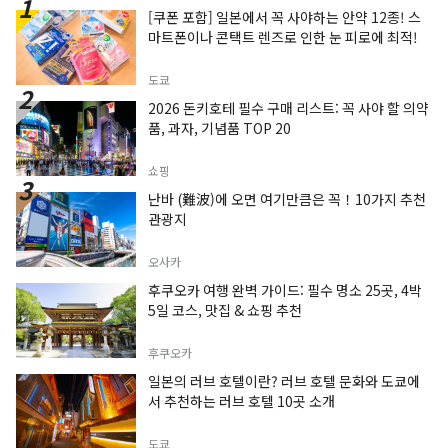
[쿠폰 포함] 일본에서 꼭 사야하는 안약 12종! 스
마트폰이나 콘택트 렌즈로 인한 눈 피로에 최적!
도쿄
2026 돈키호테 필수 구매 리스트: 꼭 사야 할 의약
품, 과자, 기념품 TOP 20
쇼핑
난바 (難波)에 오면 여기만큼은 꼭！10가지 추천
관광지
오사카
후쿠오카 여행 완벽 가이드: 필수 명소 25곳, 4박
5일 코스, 맛집 & 쇼핑 추천
후쿠오카
일본의 러브 호텔이란? 러브 호텔 문화와 도쿄에
서 추천하는 러브 호텔 10곳 소개
도쿄