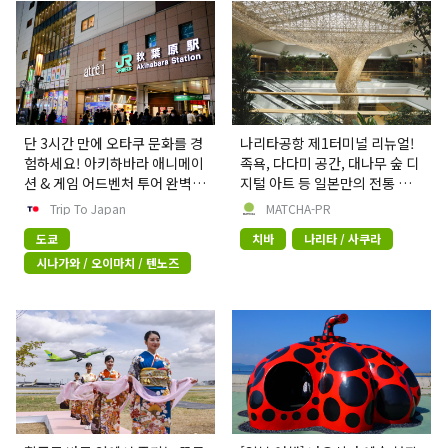
단 3시간 만에 오타쿠 문화를 경
나리타공항 제1터미널 리뉴얼!
험하세요! 아키하바라 애니메이
족욕, 다다미 공간, 대나무 숲 디
션 & 게임 어드벤처 투어 완벽
지털 아트 등 일본만의 전통 문
가이드
화와 첨단 기술의 융합을 선보이
Trip To Japan
MATCHA-PR
다
도쿄
치바
나리타 / 사쿠라
시나가와 / 오이마치 / 텐노즈