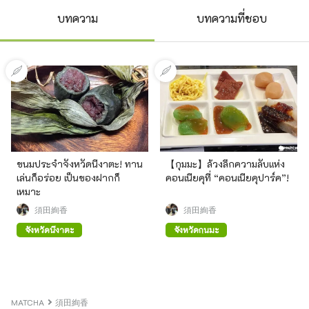
บทความ
บทความที่ชอบ
ขนมประจำจังหวัดนีงาตะ! ทาน
【กุมมะ】ล้วงลึกความลับแห่ง
เล่นก็อร่อย เป็นของฝากก็
คอนเนียคุที่ “คอนเนียคุปาร์ค”!
เหมาะ
須田絢香
須田絢香
จังหวัดนีงาตะ
จังหวัดกุนมะ
MATCHA
須田絢香