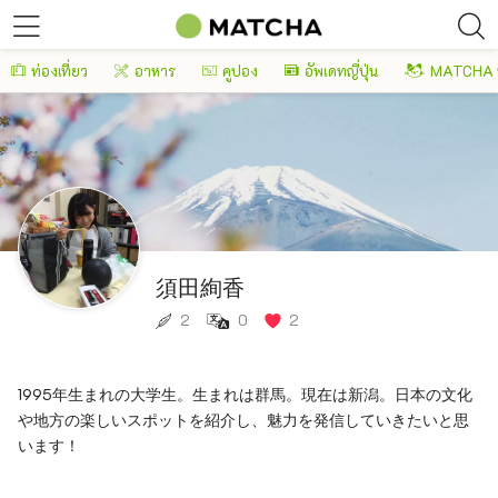
ท่องเที่ยว
อาหาร
คูปอง
อัพเดทญี่ปุ่น
MATCHA 
須田絢香
2
0
2
1995年生まれの大学生。生まれは群馬。現在は新潟。日本の文化
や地方の楽しいスポットを紹介し、魅力を発信していきたいと思
います！