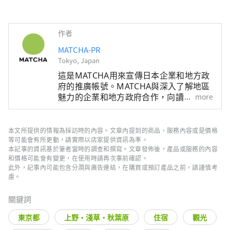
作者
MATCHA-PR
Tokyo, Japan
這是MATCHA用來宣傳日本企業和地方政
府的推廣帳號。MATCHA與深入了解地區
魅力的企業和地方政府合作，向讀者介紹
more
日本尚未被發現的魅力！同時我們也根據
該地區的政府和企業等提供值得信賴的資
訊撰寫文章。
本文所提供的情報為採訪時的內容。文章內提到的商品、服務內容或是價格
等可能會有所更動，請實際以店家提供資訊為準。
本記事的資訊基於筆者當時的調查和撰寫。文章發佈後，產品或服務的內容
和價格可能會有變更，在使用時請再次事前確認。
此外，記事內可能包含分潤與廣告連結，在購買或預訂產品之前，請謹慎考
慮。
關鍵詞
東京都
上野・淺草・秋葉原
住宿
觀光