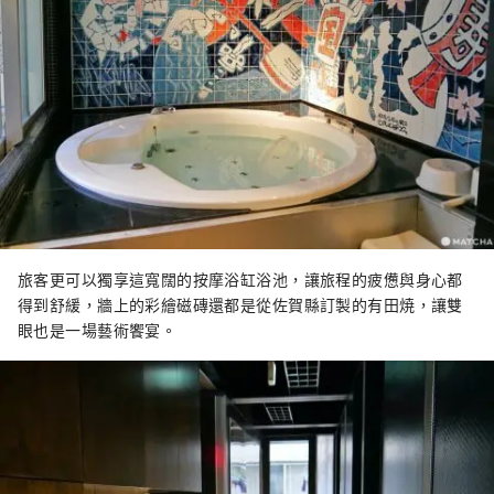
旅客更可以獨享這寬闊的按摩浴缸浴池，讓旅程的疲憊與身心都
得到舒緩，牆上的彩繪磁磚還都是從佐賀縣訂製的有田焼，讓雙
眼也是一場藝術饗宴。