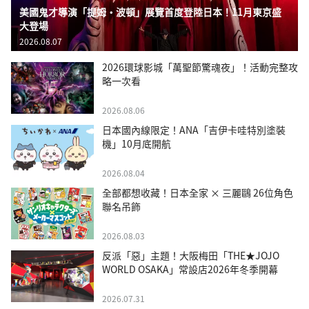
美國鬼才導演「提姆・波頓」展覽首度登陸日本！11月東京盛
大登場
2026.08.07
2026環球影城「萬聖節驚魂夜」！活動完整攻
略一次看
2026.08.06
日本國內線限定！ANA「吉伊卡哇特別塗裝
機」10月底開航
2026.08.04
全部都想收藏！日本全家 × 三麗鷗 26位角色
聯名吊飾
2026.08.03
反派「惡」主題！大阪梅田「THE★JOJO
WORLD OSAKA」常設店2026年冬季開幕
2026.07.31