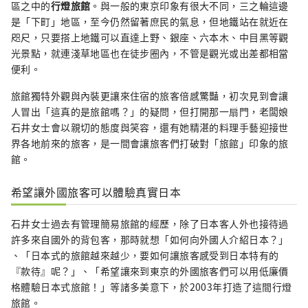
區之中的
行燈旅館
。與一般的東京印象有很大不同，三之輪這邊
是「下町」地區，至今仍然留著庶民的氣息，但地鐵站在就近在
咫尺，只要搭上地鐵可以直達上野、銀座、六本木、中目黑等觀
光景點，就連淺草地區也在徒步圈內，不管是觀光或出差都相當
便利。
旅館獨特外觀與內裝更讓來住宿的旅客倍感驚豔，初次見到會讓
人冒出「這真的是旅館嗎？」的疑問，但打開那一扇門，老闆娘
石井女士會以親切的態度與笑容，還有她精湛的料理手藝迎接世
界各地前來的旅客，是一間會讓旅客們打破對「旅館」印象的旅
館。
希望讓外國旅客可以體驗真實日本
石井女士過去有管理簡易旅館的經歷，除了日本客人外也接待過
許多來自國外的背包客，那時就想「如何向外國人介紹日本？」
、「日本式的旅館越來越少，要如何讓旅客感受到日本特有的
『款待』呢？」、「希望讓來到東京的外國旅客們可以用低廉價
格體驗日本式旅館！」等諸多美意下，於2003年打造了這間行燈
旅館。