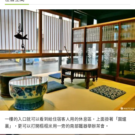
一樓的入口就可以看到給住宿客人用的休息區，上面掛著「圍爐
裏」，更可以打開榻榻米用一旁的南部鐵器舉辦茶會。