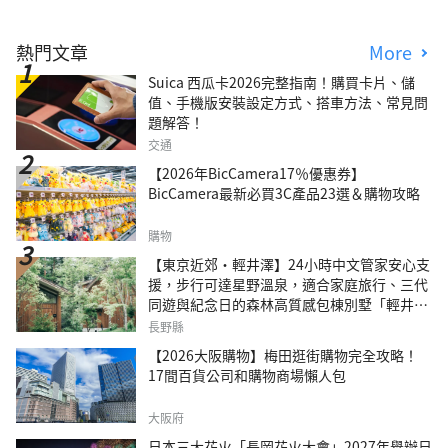
熱門文章
More
Suica 西瓜卡2026完整指南！購買卡片、儲
值、手機版安裝設定方式、搭車方法、常見問
題解答！
交通
【2026年BicCamera17％優惠券】
BicCamera最新必買3C產品23選＆購物攻略
購物
【東京近郊・輕井澤】24小時中文管家安心支
援，步行可達星野溫泉，適合家庭旅行、三代
同遊與紀念日的森林高質感包棟別墅「輕井澤
森四季VILLA」
長野縣
【2026大阪購物】梅田逛街購物完全攻略！
17間百貨公司和購物商場懶人包
大阪府
日本三大花火「長岡花火大會」2027年舉辦日