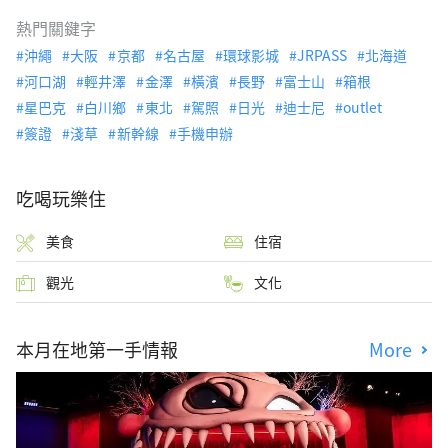
熱門關鍵字
沖繩
大阪
京都
名古屋
環球影城
JRPASS
北海道
河口湖
輕井澤
金澤
橫濱
長野
富士山
箱根
星巴克
白川鄉
東北
駕照
日光
迪士尼
outlet
簽證
淺草
新幹線
手機申辦
吃喝玩樂住
美食
住宿
觀光
文化
本月在地第一手情報
More