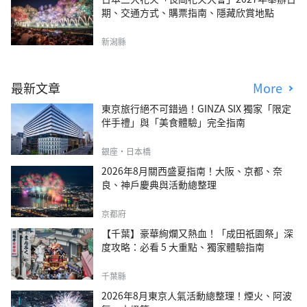
期、交通方式、購票指南、隱藏欣賞地點
新潟縣
最新文章
More
東京旅行絕不可錯過！GINZA SIX 獨家「限定
伴手禮」與「美食體驗」完全指南
銀座・日本橋
2026年8月關西盛夏指南！大阪、京都、奈
良、神戶慶典與活動總整理
京都府
【千葉】豪華絢爛又熱血！「成田祇園祭」深
度攻略：必看 5 大重點、獨家體驗指南
千葉縣
2026年8月東京人氣活動總整理！煙火、阿波