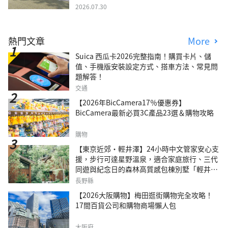
2026.07.30
熱門文章
More
Suica 西瓜卡2026完整指南！購買卡片、儲
值、手機版安裝設定方式、搭車方法、常見問
題解答！
交通
【2026年BicCamera17％優惠券】
BicCamera最新必買3C產品23選＆購物攻略
購物
【東京近郊・輕井澤】24小時中文管家安心支
援，步行可達星野溫泉，適合家庭旅行、三代
同遊與紀念日的森林高質感包棟別墅「輕井澤
森四季VILLA」
長野縣
【2026大阪購物】梅田逛街購物完全攻略！
17間百貨公司和購物商場懶人包
大阪府