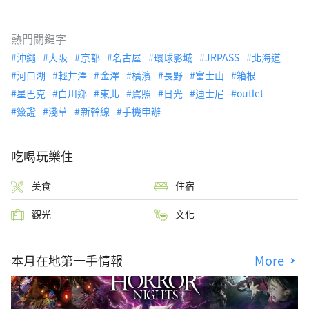
熱門關鍵字
沖繩
大阪
京都
名古屋
環球影城
JRPASS
北海道
河口湖
輕井澤
金澤
橫濱
長野
富士山
箱根
星巴克
白川鄉
東北
駕照
日光
迪士尼
outlet
簽證
淺草
新幹線
手機申辦
吃喝玩樂住
美食
住宿
觀光
文化
本月在地第一手情報
More