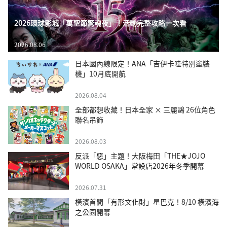
2026環球影城「萬聖節驚魂夜」！活動完整攻略一次看
2026.08.06
日本國內線限定！ANA「吉伊卡哇特別塗裝
機」10月底開航
2026.08.04
全部都想收藏！日本全家 × 三麗鷗 26位角色
聯名吊飾
2026.08.03
反派「惡」主題！大阪梅田「THE★JOJO
WORLD OSAKA」常設店2026年冬季開幕
2026.07.31
橫濱首間「有形文化財」星巴克！8/10 橫濱海
之公園開幕