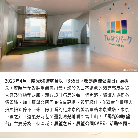
2023年4月，
陽光60瞭望台
以「
365日，都是絕佳公園日
」為概
念，歷時半年改裝重新再出發。設於入口不遠處的閃亮亮反射鏡
大窗及流線型走廊，藏有設計巧思的每一個角落，都讓人覺得心
情雀躍，加上展望台四周並沒有高樓，視野極佳，360度全景讓人
拍照拍到停不下來，除了看的見東京的著名景點東京鐵塔、東京
巨蛋之外，運氣好時甚至還能清楚地看到富士山！「
陽光60瞭望
台
」主要分為三個區域：
展望之丘
、
展望公園CAFE
、
活動空間
。