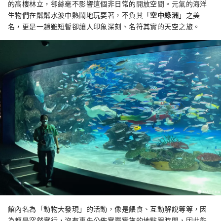
的高樓林立，卻絲毫不影響這個非日常的開放空間。元氣的海洋
生物們在粼粼水波中熱鬧地玩耍著，不負其「
空中綠洲
」之美
名，更是一趟雖短暫卻讓人印象深刻、名符其實的天空之旅。
館內名為「動物大發現」的活動，像是餵食、互動解說等等，因
為都是突然實行，沒有事先公佈實際實施的地點跟時間，因此能