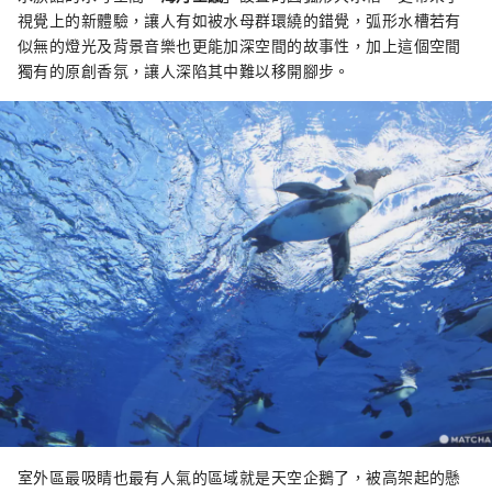
視覺上的新體驗，讓人有如被水母群環繞的錯覺，弧形水槽若有
似無的燈光及背景音樂也更能加深空間的故事性，加上這個空間
獨有的原創香氛，讓人深陷其中難以移開腳步。
室外區最吸睛也最有人氣的區域就是天空企鵝了，被高架起的懸