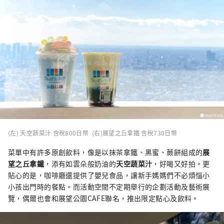
(左) 天空蔬菜汁 含稅800日幣 (右)展望之丘拿鐵 含稅730日幣
菜單中有許多原創飲料，像是以抹茶拿鐵、黑蜜、蕨餅組成的
展
望之丘拿鐵
，添有如雲朵般奶油的
天空蔬菜汁
，好喝又好拍。更
貼心的是，咖啡廳還提供了嬰兒食品，讓新手媽媽們不必煩惱小
小孩出門時的餐點。而活動空間不定期舉行的企劃活動及藝術展
覽，偶爾也會和展望公園CAFE聯名，推出限定點心及飲料。