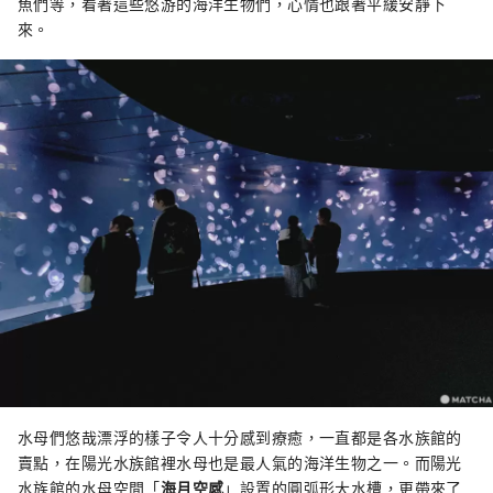
魚們等，看著這些悠游的海洋生物們，心情也跟著平緩安靜下
來。
水母們悠哉漂浮的樣子令人十分感到療癒，一直都是各水族館的
賣點，在陽光水族館裡水母也是最人氣的海洋生物之一。而陽光
水族館的水母空間「
海月空感
」設置的圓弧形大水槽，更帶來了