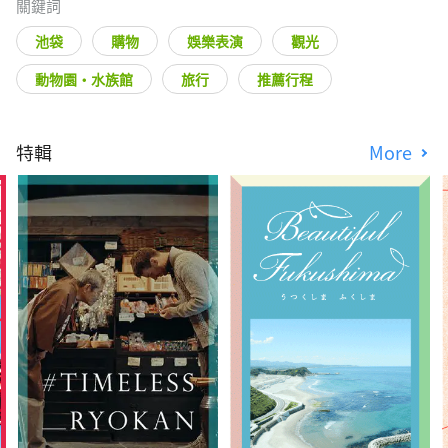
關鍵詞
池袋
購物
娛樂表演
觀光
動物園・水族館
旅行
推薦行程
特輯
More