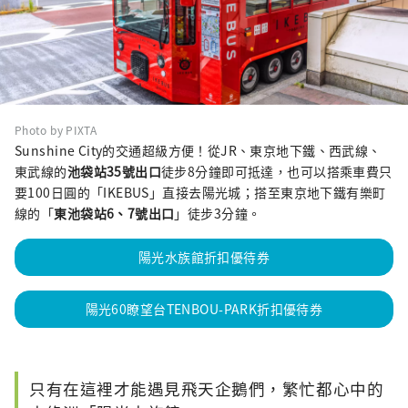
Photo by PIXTA
Sunshine City的交通超級方便！從JR、東京地下鐵、西武線、
東武線的
池袋站35號出口
徒步8分鐘即可抵達，也可以搭乘車費只
要100日圓的「IKEBUS」直接去陽光城；搭至東京地下鐵有樂町
線的「
東池袋站6、7號出口
」徒步3分鐘。
陽光水族館折扣優待券
陽光60瞭望台TENBOU-PARK折扣優待券
只有在這裡才能遇見飛天企鵝們，繁忙都心中的