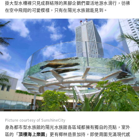
掛大型水槽裡只見成群結隊的黑腳企鵝們靈活地游水滑行，彷彿
在空中飛翔的可愛模樣，只有在陽光水族館能見到。
Picture courtesy of SunshineCity
身為都市型水族館的陽光水族館各區域都擁有獨自的亮點，室外
區的「
頂樓海上樂園
」更有椰林造景加持，即使周圍充滿現代感