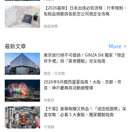
【2026最新】日本出境必知流程：行李限制、
免稅品規範與各航空公司規定全攻略
旅遊攻略
最新文章
More
東京旅行絕不可錯過！GINZA SIX 獨家「限定
伴手禮」與「美食體驗」完全指南
銀座・日本橋
2026年8月關西盛夏指南！大阪、京都、奈
良、神戶慶典與活動總整理
京都府
【千葉】豪華絢爛又熱血！「成田祇園祭」深
度攻略：必看 5 大重點、獨家體驗指南
千葉縣