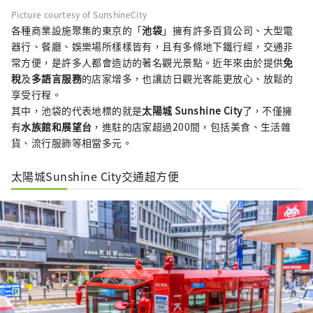
Picture courtesy of SunshineCity
各種商業設施聚集的東京的「
池袋
」擁有許多百貨公司、大型電
器行、餐廳、娛樂場所樣樣皆有，且有多條地下鐵行經，交通非
常方便，是許多人都會造訪的著名觀光景點。近年來由於提供
免
稅
及
多語言服務
的店家增多，也讓訪日觀光客能更放心、放鬆的
享受行程。
其中，池袋的代表地標的就是
太陽城 Sunshine City
了，不僅擁
有
水族館和展望台
，進駐的店家超過200間，包括美食、生活雜
貨、流行服飾等相當多元。
太陽城Sunshine City交通超方便