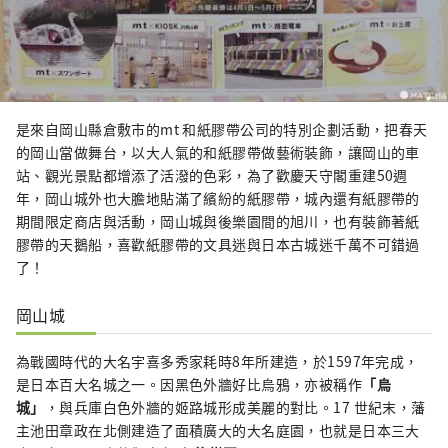
是來自岡山縣倉敷市的mt 和紙膠帶公司的特別企劃活動，把春天
的岡山當做舞台，以大人氣的和紙膠帶做藝術裝飾，讓岡山的車
站、觀光景點都增添了活潑的色彩，為了歡慶天守閣重建50週
年，岡山城外也大膽地貼滿了繽紛的紙膠帶，城內還有紙膠帶的
期間限定商店與活動，岡山城與後樂園間的旭川，也有裝飾著紙
膠帶的天鵝船，喜歡紙膠帶的文具迷與日本古城迷千萬不可錯過
了！
岡山城
為戰國時代的大名宇喜多秀家耗時8年所建造，於1597年完成，
是日本百大名城之一。因黑色外牆好比烏鴉，亦被稱作
「烏
城」
，與兵庫白色外牆的姬路城形成美麗的對比。17 世紀末，藩
主池田章政在北側建造了面積廣大的大名庭園，也就是日本三大