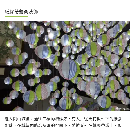
紙膠帶藝術裝飾
進入岡山城後，通往二樓的階梯旁，有大片從天花板垂下的紙膠
帶球，在城堡內略為灰暗的空間下，將燈光打在紙膠帶球上，顯