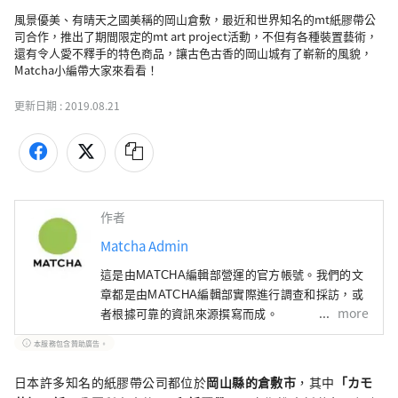
風景優美、有晴天之國美稱的岡山倉敷，最近和世界知名的mt紙膠帶公
司合作，推出了期間限定的mt art project活動，不但有各種裝置藝術，
還有令人愛不釋手的特色商品，讓古色古香的岡山城有了嶄新的風貌，
Matcha小編帶大家來看看！
更新日期 :
2019.08.21
作者
Matcha Admin
這是由MATCHA編輯部營運的官方帳號。我們的文
章都是由MATCHA編輯部實際進行調查和採訪，或
more
者根據可靠的資訊來源撰寫而成。
本服務包含贊助廣告。
日本許多知名的紙膠帶公司都位於
岡山縣的倉敷市
，其中
「カモ