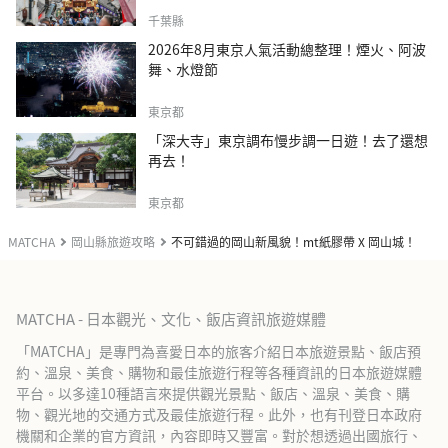
千葉縣
2026年8月東京人氣活動總整理！煙火、阿波
舞、水燈節
東京都
「深大寺」東京調布慢步調一日遊！去了還想
再去！
東京都
MATCHA
岡山縣旅遊攻略
不可錯過的岡山新風貌！mt紙膠帶 X 岡山城！
MATCHA - 日本觀光、文化、飯店資訊旅遊媒體
「MATCHA」是專門為喜愛日本的旅客介紹日本旅遊景點、飯店預
約、溫泉、美食、購物和最佳旅遊行程等各種資訊的日本旅遊媒體
平台。以多達10種語言來提供觀光景點、飯店、溫泉、美食、購
物、觀光地的交通方式及最佳旅遊行程。此外，也有刊登日本政府
機關和企業的官方資訊，內容即時又豐富。對於想透過出國旅行、