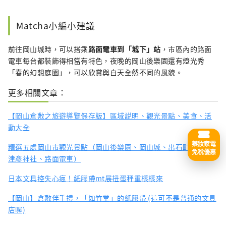
Matcha小編小建議
前往岡山城時，可以搭乘
路面電車到「城下」站
，市區內的路面
電車每台都裝飾得相當有特色，夜晚的岡山後樂園還有燈光秀
「春的幻想庭園」，可以欣賞與白天全然不同的風貌。
更多相關文章：
【岡山倉敷之旅遊導覽保存版】區域説明、觀光景點、美食、活
動大全
藥妝家電
精選五處岡山市觀光景點（岡山後樂園、岡山城、出石町、吉備
免稅優惠
津彥神社、路面電車）
日本文具控失心瘋！紙膠帶mt展扭蛋秤重樣樣來
【岡山】倉敷伴手禮，「如竹堂」的紙膠帶 (這可不是普通的文具
店喔)