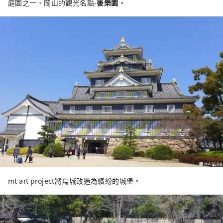
庭園之一、岡山的觀光名點-
後樂園
。
mt art project將烏城改造為繽紛的城堡。