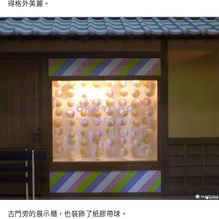
得格外美麗。
古門旁的展示櫃，也裝飾了紙膠帶球。