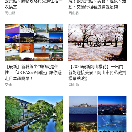
去景點、購物攻略與交通住宿一
玩！觀光景點、美食、溫泉、活
次搞定
動、交通行程看這篇就足夠！
岡山縣
岡山縣
【最新】新幹線坐到飽就是任
【2026最新岡山櫻花】一出門
性，「JR PASS全國版」讓你遊
就能迎接美景！岡山市民私藏賞
走日本超簡單！
櫻景點3選
交通
岡山縣