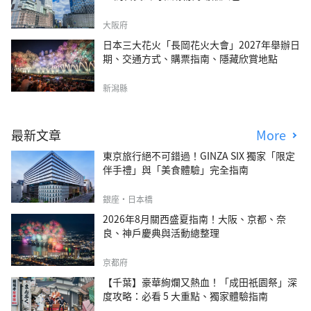
大阪府
日本三大花火「長岡花火大會」2027年舉辦日
期、交通方式、購票指南、隱藏欣賞地點
新潟縣
最新文章
More
東京旅行絕不可錯過！GINZA SIX 獨家「限定
伴手禮」與「美食體驗」完全指南
銀座・日本橋
2026年8月關西盛夏指南！大阪、京都、奈
良、神戶慶典與活動總整理
京都府
【千葉】豪華絢爛又熱血！「成田祇園祭」深
度攻略：必看 5 大重點、獨家體驗指南