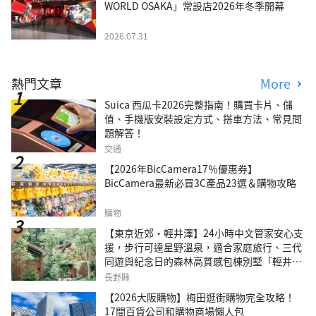
WORLD OSAKA」常設店2026年冬季開幕
2026.07.31
熱門文章
More
Suica 西瓜卡2026完整指南！購買卡片、儲
值、手機版安裝設定方式、搭車方法、常見問
題解答！
交通
【2026年BicCamera17％優惠券】
BicCamera最新必買3C產品23選＆購物攻略
購物
【東京近郊・輕井澤】24小時中文管家安心支
援，步行可達星野溫泉，適合家庭旅行、三代
同遊與紀念日的森林高質感包棟別墅「輕井澤
森四季VILLA」
長野縣
【2026大阪購物】梅田逛街購物完全攻略！
17間百貨公司和購物商場懶人包