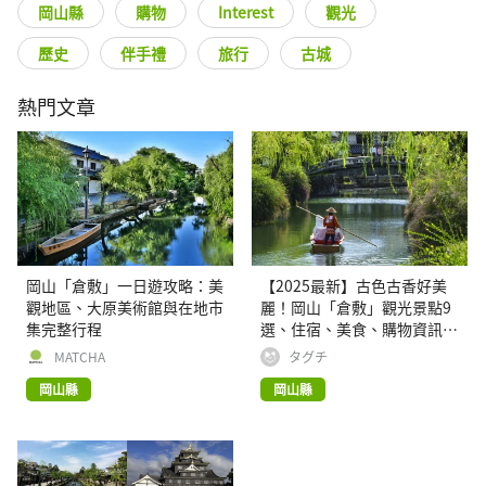
岡山縣
購物
Interest
觀光
歷史
伴手禮
旅行
古城
熱門文章
岡山「倉敷」一日遊攻略：美
【2025最新】古色古香好美
觀地區、大原美術館與在地市
麗！岡山「倉敷」觀光景點9
集完整行程
選、住宿、美食、購物資訊彙
整！
MATCHA
タグチ
岡山縣
岡山縣