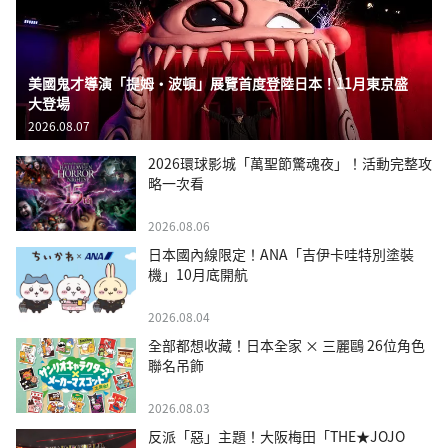
美國鬼才導演「提姆・波頓」展覽首度登陸日本！11月東京盛
大登場
2026.08.07
2026環球影城「萬聖節驚魂夜」！活動完整攻
略一次看
2026.08.06
日本國內線限定！ANA「吉伊卡哇特別塗裝
機」10月底開航
2026.08.04
全部都想收藏！日本全家 × 三麗鷗 26位角色
聯名吊飾
2026.08.03
反派「惡」主題！大阪梅田「THE★JOJO