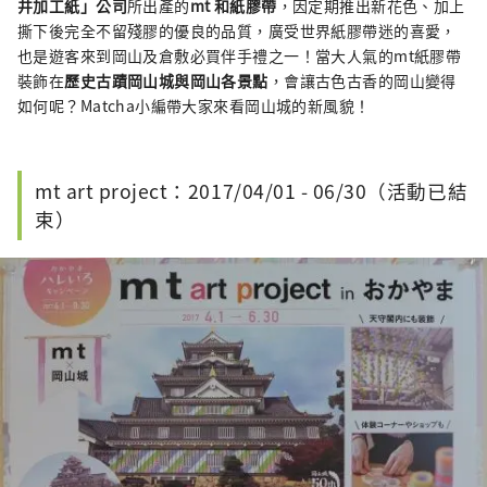
井加工紙」公司
所出產的
mt 和紙膠帶
，因定期推出新花色、加上
撕下後完全不留殘膠的優良的品質，廣受世界紙膠帶迷的喜愛，
也是遊客來到岡山及倉敷必買伴手禮之一！當大人氣的mt紙膠帶
裝飾在
歷史古蹟岡山城與岡山各景點
，會讓古色古香的岡山變得
如何呢？Matcha小編帶大家來看岡山城的新風貌！
mt art project：2017/04/01 - 06/30（活動已結
束）