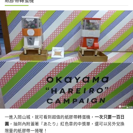
一進入岡山城，就可看到超值的紙膠帶轉蛋機，
一次只要一百日
圓
，抽到內附蓋著『あたり』紅色章的中獎單，還可以另外兌換
限量的紙膠帶一捲喔！