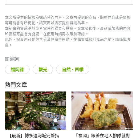
本文所提供的情報為採訪時的內容。文章內提到的商品、服務內容或是價格
等可能會有所更動，請實際以店家提供資訊為準。
本記事的資訊基於筆者當時的調查和撰寫。文章發佈後，產品或服務的內容
和價格可能會有變更，在使用時請再次事前確認。
此外，記事內可能包含分潤與廣告連結，在購買或預訂產品之前，請謹慎考
慮。
關鍵詞
福岡縣
觀光
自然・四季
熱門文章
【最新】博多運河城完整指
『福岡』跟著在地人排隊就對