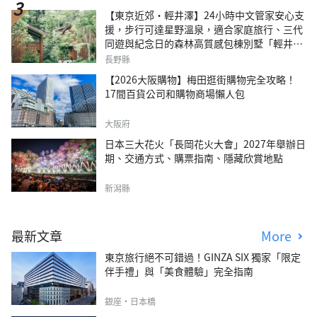
【東京近郊・輕井澤】24小時中文管家安心支
援，步行可達星野溫泉，適合家庭旅行、三代
同遊與紀念日的森林高質感包棟別墅「輕井澤
森四季VILLA」
長野縣
【2026大阪購物】梅田逛街購物完全攻略！
17間百貨公司和購物商場懶人包
大阪府
日本三大花火「長岡花火大會」2027年舉辦日
期、交通方式、購票指南、隱藏欣賞地點
新潟縣
最新文章
More
東京旅行絕不可錯過！GINZA SIX 獨家「限定
伴手禮」與「美食體驗」完全指南
銀座・日本橋