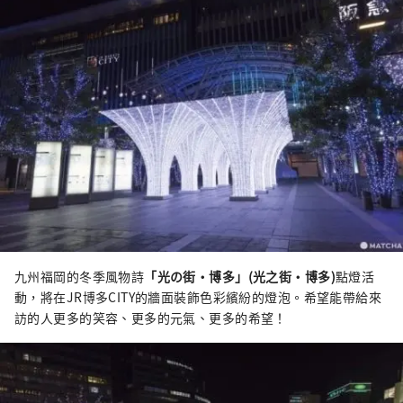
九州福岡的冬季風物詩
「光の街・博多」(光之街・博多)
點燈活
動，將在JR博多CITY的牆面裝飾色彩繽紛的燈泡。希望能帶給來
訪的人更多的笑容、更多的元氣、更多的希望！