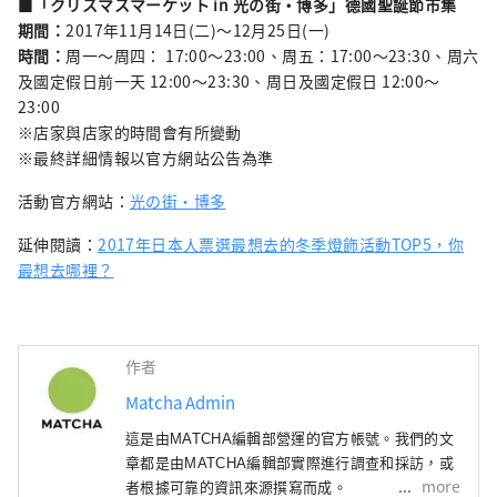
■
「クリスマスマーケット in 光の街・博多」德國聖誕節市集
期間：
2017年11月14日(二)～12月25日(一)
時間：
周一～周四： 17:00～23:00、周五：17:00～23:30、周六
及國定假日前一天 12:00～23:30、周日及國定假日 12:00～
23:00
※店家與店家的時間會有所變動
※最終詳細情報以官方網站公告為準
活動官方網站：
光の街・博多
延伸閱讀：
2017年日本人票選最想去的冬季燈飾活動TOP5，你
最想去哪裡？
作者
Matcha Admin
這是由MATCHA編輯部營運的官方帳號。我們的文
章都是由MATCHA編輯部實際進行調查和採訪，或
more
者根據可靠的資訊來源撰寫而成。