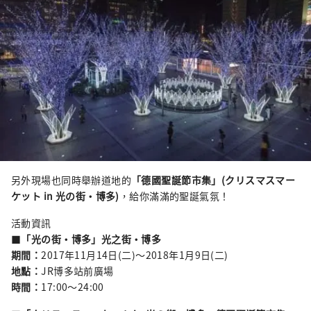
另外現場也同時舉辦道地的
「德國聖誕節市集」(クリスマスマー
ケット in 光の街・博多)
，給你滿滿的聖誕氣氛！
活動資訊
■
「光の街・博多」光之街・博多
期間：
2017年11月14日(二)～2018年1月9日(二)
地點：
JR博多站前廣場
時間：
17:00～24:00