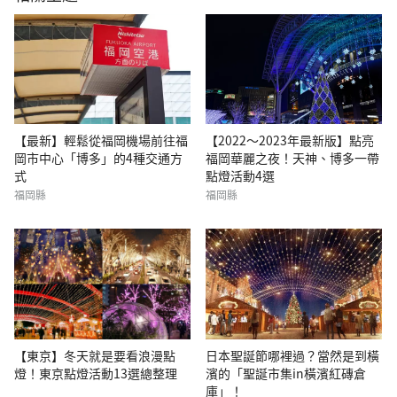
【最新】輕鬆從福岡機場前往福
【2022〜2023年最新版】點亮
岡市中心「博多」的4種交通方
福岡華麗之夜！天神、博多一帶
式
點燈活動4選
福岡縣
福岡縣
【東京】冬天就是要看浪漫點
日本聖誕節哪裡過？當然是到橫
燈！東京點燈活動13選總整理
濱的「聖誕市集in橫濱紅磚倉
庫」！