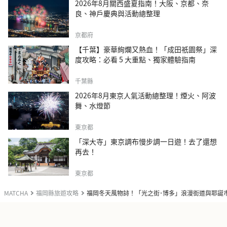
2026年8月關西盛夏指南！大阪、京都、奈
良、神戶慶典與活動總整理
京都府
【千葉】豪華絢爛又熱血！「成田祇園祭」深
度攻略：必看 5 大重點、獨家體驗指南
千葉縣
2026年8月東京人氣活動總整理！煙火、阿波
舞、水燈節
東京都
「深大寺」東京調布慢步調一日遊！去了還想
再去！
東京都
MATCHA
福岡縣旅遊攻略
福岡冬天風物詩！「光之街･博多」浪漫街道與耶誕