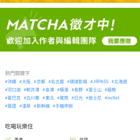
熱門關鍵字
沖繩
大阪
京都
名古屋
環球影城
JRPASS
北海道
河口湖
輕井澤
金澤
橫濱
長野
富士山
箱根
星巴克
白川鄉
東北
駕照
日光
迪士尼
outlet
簽證
淺草
新幹線
手機申辦
吃喝玩樂住
美食
住宿