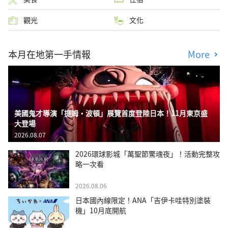
觀光
文化
本月在地第一手情報
More
美國鬼才導演「提姆・波頓」展覽首度登陸日本！11月東京盛
大登場
2026.08.07
2026環球影城「萬聖節驚魂夜」！活動完整攻
略一次看
2026.08.06
日本國內線限定！ANA「吉伊卡哇特別塗裝
機」10月底開航