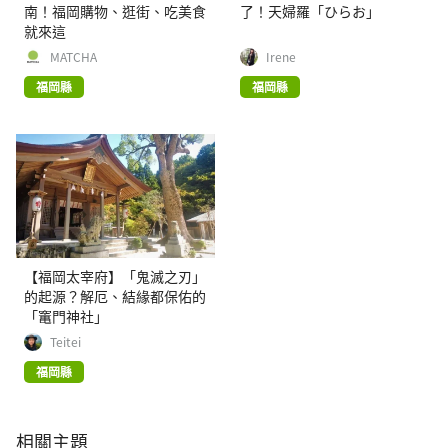
南！福岡購物、逛街、吃美食
了！天婦羅「ひらお」
就來這
MATCHA
Irene
福岡縣
福岡縣
【福岡太宰府】「鬼滅之刃」
的起源？解厄、結緣都保佑的
「竃門神社」
Teitei
福岡縣
相關主題