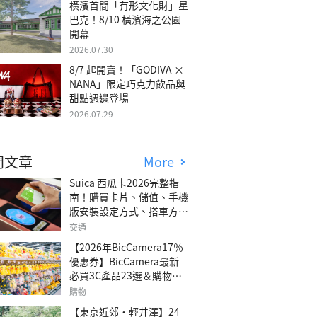
橫濱首間「有形文化財」星
巴克！8/10 橫濱海之公園
開幕
2026.07.30
8/7 起開賣！「GODIVA ×
NANA」限定巧克力飲品與
甜點週邊登場
2026.07.29
門文章
More
Suica 西瓜卡2026完整指
南！購買卡片、儲值、手機
版安裝設定方式、搭車方
法、常見問題解答！
交通
【2026年BicCamera17％
優惠券】BicCamera最新
必買3C產品23選＆購物攻
略
購物
【東京近郊・輕井澤】24