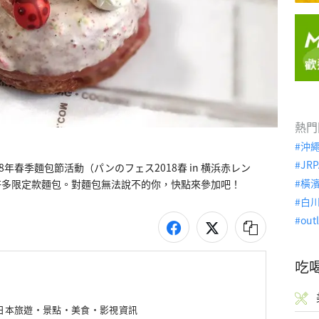
熱門
沖
JRP
年春季麵包節活動（パンのフェス2018春 in 横浜赤レン
橫
許多限定款麵包。對麵包無法說不的你，快點來參加吧！
白
out
吃
新日本旅遊・景點・美食・影視資訊