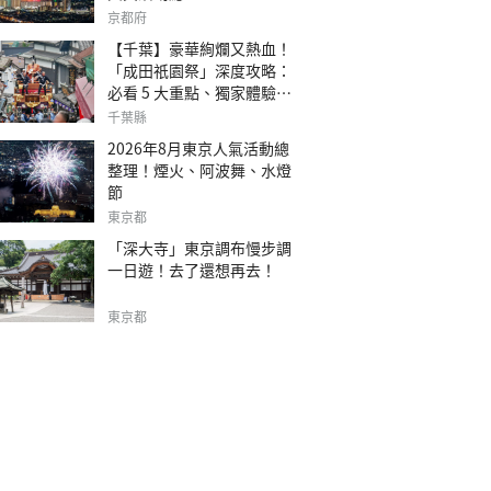
京都府
【千葉】豪華絢爛又熱血！
「成田祇園祭」深度攻略：
必看 5 大重點、獨家體驗指
南
千葉縣
2026年8月東京人氣活動總
整理！煙火、阿波舞、水燈
節
東京都
「深大寺」東京調布慢步調
一日遊！去了還想再去！
東京都