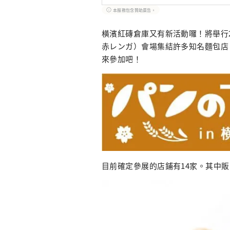
本服務包含贊助廣告。
橫濱紅磚倉庫又有新活動囉！將舉行20
赤レンガ）會場集結許多知名麵包店
來參加吧！
目前確定參展的店鋪有14家。其中