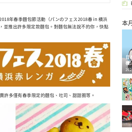
18年春季麵包節活動（パンのフェス2018春 in 横浜
本
，並推出許多限定款麵包。對麵包無法說不的你，快點
日
機
202
販賣許多僅有春季限定的麵包、吐司、甜甜圈等。