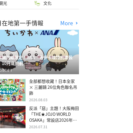
觀光
文化
月在地第一手情報
More
本國內線限定！ANA「吉伊卡哇特別塗裝
」10月底開航
6.08.04
全部都想收藏！日本全家
× 三麗鷗 26位角色聯名吊
飾
2026.08.03
反派「惡」主題！大阪梅田
「THE★JOJO WORLD
OSAKA」常設店2026年冬
季開幕
2026.07.31