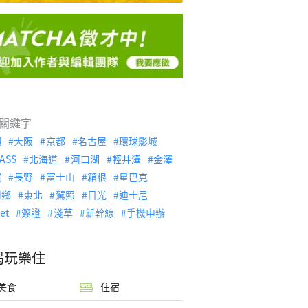
關鍵字
繩
大阪
京都
名古屋
環球影城
ASS
北海道
河口湖
輕井澤
金澤
濱
長野
富士山
箱根
星巴克
川鄉
東北
駕照
日光
迪士尼
let
簽證
淺草
新幹線
手機申辦
喝玩樂住
美食
住宿