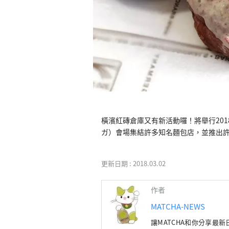
橫濱紅磚倉庫又有新活動囉！將舉行2018
ガ）會場集結許多知名麵包店，並推出
更新日期 :
2018.03.02
作者
MATCHA-NEWS
讓MATCHA和你分享最