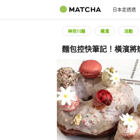
日本走透透
神奈川縣
橫濱
活動
麵包控快筆記！橫濱將