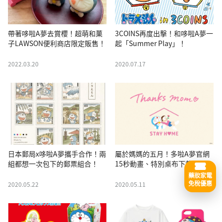
帶著哆啦A夢去賞櫻！超萌和菓
3COINS再度出擊！和哆啦A夢一
子LAWSON便利商店限定販售！
起「Summer Play」！
2022.03.20
2020.07.17
日本郵局x哆啦A夢攜手合作！兩
屬於媽媽的五月！多啦A夢官網
組都想一次包下的郵票組合！
15秒動畫、特別桌布下載
藥妝家電
免稅優惠
2020.05.22
2020.05.11