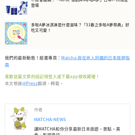
登場
多啦A夢冰淇淋是什麼滋味？「31春之多啦A夢祭典」好
吃又可愛！
我們的最新動態！臉書專頁：
Matcha 與在地人同趣的日本旅遊指
南
喜歡這篇文章的話記得登入或下載app按收藏喔！
本文根據
@Press
翻譯、轉載。
作者
MATCHA-NEWS
讓MATCHA和你分享最新日本旅遊・景點・美
食・影視資訊