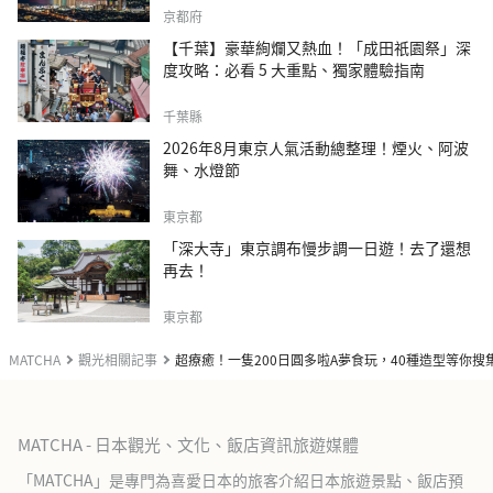
京都府
【千葉】豪華絢爛又熱血！「成田祇園祭」深
度攻略：必看 5 大重點、獨家體驗指南
千葉縣
2026年8月東京人氣活動總整理！煙火、阿波
舞、水燈節
東京都
「深大寺」東京調布慢步調一日遊！去了還想
再去！
東京都
MATCHA
觀光相關記事
超療癒！一隻200日圓多啦A夢食玩，40種造型等你搜
MATCHA - 日本觀光、文化、飯店資訊旅遊媒體
「MATCHA」是專門為喜愛日本的旅客介紹日本旅遊景點、飯店預