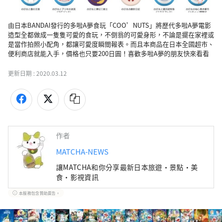
由日本BANDAI發行的多啦A夢食玩「COO’NUTS」將歷代多啦A夢電影
造型全都做成一隻隻可愛的食玩，不倒翁的可愛身形，不論是擺在家裡或
是當作拍照小配角，都讓可愛度瞬間報表。而且本商品在日本全國超市、
便利商店就能入手，價格也只要200日圓！喜歡多啦A夢的朋友快來看看
更新日期 :
2020.03.12
作者
MATCHA-NEWS
讓MATCHA和你分享最新日本旅遊・景點・美
食・影視資訊
本服務包含贊助廣告。