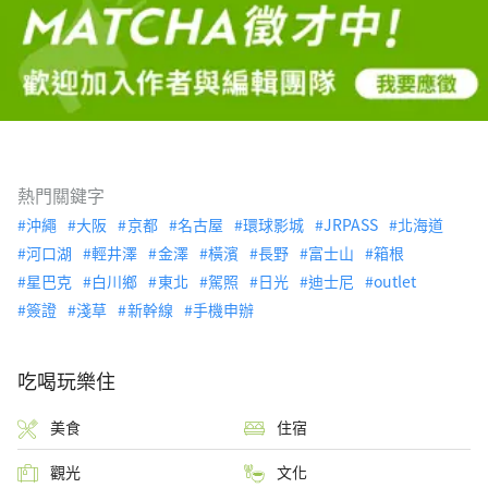
熱門關鍵字
沖繩
大阪
京都
名古屋
環球影城
JRPASS
北海道
河口湖
輕井澤
金澤
橫濱
長野
富士山
箱根
星巴克
白川鄉
東北
駕照
日光
迪士尼
outlet
簽證
淺草
新幹線
手機申辦
吃喝玩樂住
美食
住宿
觀光
文化