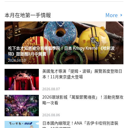
本月在地第一手情報
More
吃下去才知道被分到哪個學院！日本 Krispy Kreme 《哈利波
特》甜甜圈8月中開賣
2026.08.10
美國鬼才導演「提姆・波頓」展覽首度登陸日
本！11月東京盛大登場
2026.08.07
2026環球影城「萬聖節驚魂夜」！活動完整攻
略一次看
2026.08.06
日本國內線限定！ANA「吉伊卡哇特別塗裝