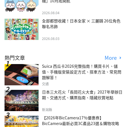
機」10月底開航
2026.08.04
全部都想收藏！日本全家 × 三麗鷗 26位角色
聯名吊飾
2026.08.03
熱門文章
More
Suica 西瓜卡2026完整指南！購買卡片、儲
值、手機版安裝設定方式、搭車方法、常見問
題解答！
交通
日本三大花火「長岡花火大會」2027年舉辦日
期、交通方式、購票指南、隱藏欣賞地點
新潟縣
【2026年BicCamera17％優惠券】
BicCamera最新必買3C產品23選＆購物攻略