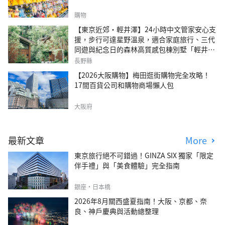
購物
【東京近郊・輕井澤】24小時中文管家安心支
援，步行可達星野溫泉，適合家庭旅行、三代
同遊與紀念日的森林高質感包棟別墅「輕井澤
森四季VILLA」
長野縣
【2026大阪購物】梅田逛街購物完全攻略！
17間百貨公司和購物商場懶人包
大阪府
最新文章
More
東京旅行絕不可錯過！GINZA SIX 獨家「限定
伴手禮」與「美食體驗」完全指南
銀座・日本橋
2026年8月關西盛夏指南！大阪、京都、奈
良、神戶慶典與活動總整理