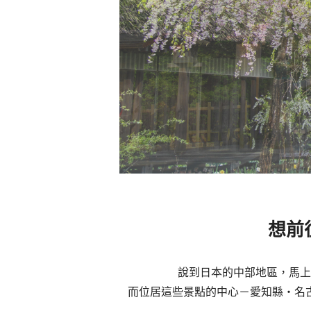
想前
說到日本的中部地區，馬上
而位居這些景點的中心－愛知縣・名