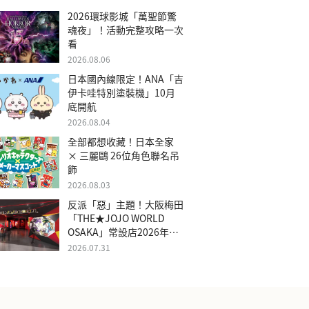
2026環球影城「萬聖節驚
魂夜」！活動完整攻略一次
看
2026.08.06
日本國內線限定！ANA「吉
伊卡哇特別塗裝機」10月
底開航
2026.08.04
全部都想收藏！日本全家
× 三麗鷗 26位角色聯名吊
飾
2026.08.03
反派「惡」主題！大阪梅田
「THE★JOJO WORLD
OSAKA」常設店2026年冬
季開幕
2026.07.31