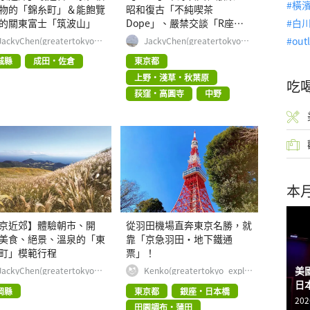
橫
物的「錦糸町」＆能飽覽
昭和復古「不純喫茶
的關東富士「筑波山」
Dope」、嚴禁交談「R座讀
白
書館」
out
JackyChen(greatertokyo_e
JackyChen(greatertokyo_e
xplorer)
xplorer)
城縣
成田・佐倉
東京都
上野・淺草・秋葉原
吃
荻窪・高圓寺
中野
本
京近郊】體驗朝市、開
從羽田機場直奔東京名勝，就
美食、絕景、溫泉的「東
靠「京急羽田・地下鐵通
町」模範行程
票」！
美
JackyChen(greatertokyo_e
Kenko(greatertokyo_explor
xplorer)
er)
日
岡縣
東京都
銀座・日本橋
202
田園調布・蒲田