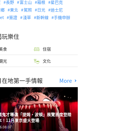
濱
長野
富士山
箱根
星巴克
川鄉
東北
駕照
日光
迪士尼
let
簽證
淺草
新幹線
手機申辦
喝玩樂住
美食
住宿
觀光
文化
月在地第一手情報
More
國鬼才導演「提姆・波頓」展覽首度登陸
本！11月東京盛大登場
6.08.07