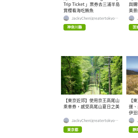
Trip Ticket 」票券去三浦半島
與購
賞櫻看海吃鮪魚
美景
JackyChen(greatertokyo_e
xplorer)
神奈川縣
茨
【東京近郊】使用京王高尾山
【東
乘車券，感受高尾山夏日之美
運、
伊豆
JackyChen(greatertokyo_e
xplorer)
東京都
靜