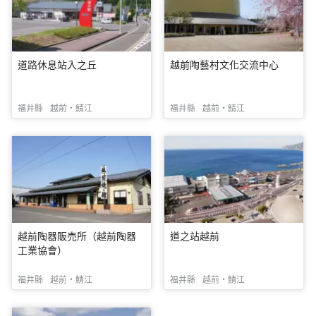
道路休息站入之丘
越前陶藝村文化交流中心
福井縣
越前・鯖江
福井縣
越前・鯖江
越前陶器販売所（越前陶器
道之站越前
工業協會）
福井縣
越前・鯖江
福井縣
越前・鯖江