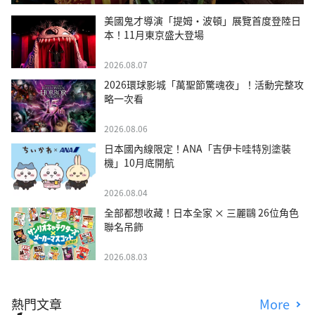
美國鬼才導演「提姆・波頓」展覽首度登陸日
本！11月東京盛大登場
2026.08.07
2026環球影城「萬聖節驚魂夜」！活動完整攻
略一次看
2026.08.06
日本國內線限定！ANA「吉伊卡哇特別塗裝
機」10月底開航
2026.08.04
全部都想收藏！日本全家 × 三麗鷗 26位角色
聯名吊飾
2026.08.03
熱門文章
More