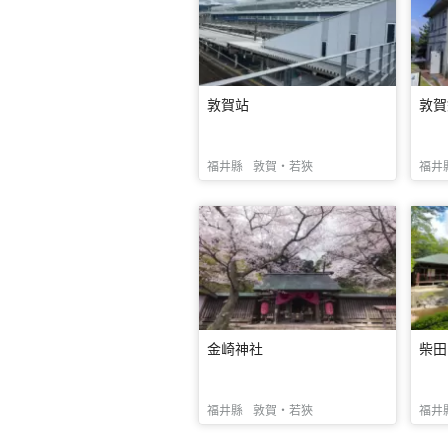
敦賀站
敦賀
福井縣
敦賀・若狹
福井
金崎神社
柴田
福井縣
敦賀・若狹
福井