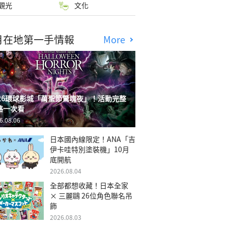
觀光
文化
月在地第一手情報
More
026環球影城「萬聖節驚魂夜」！活動完整
略一次看
6.08.06
日本國內線限定！ANA「吉
伊卡哇特別塗裝機」10月
底開航
2026.08.04
全部都想收藏！日本全家
× 三麗鷗 26位角色聯名吊
飾
2026.08.03