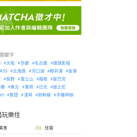
關鍵字
繩
大阪
京都
名古屋
環球影城
ASS
北海道
河口湖
輕井澤
金澤
濱
長野
富士山
箱根
星巴克
川鄉
東北
駕照
日光
迪士尼
let
簽證
淺草
新幹線
手機申辦
喝玩樂住
美食
住宿