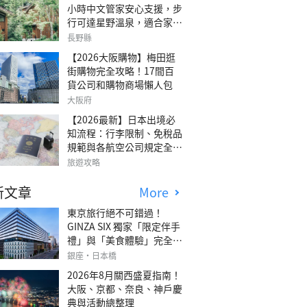
小時中文管家安心支援，步
行可達星野溫泉，適合家庭
旅行、三代同遊與紀念日的
長野縣
森林高質感包棟別墅「輕井
【2026大阪購物】梅田逛
澤森四季VILLA」
街購物完全攻略！17間百
貨公司和購物商場懶人包
大阪府
【2026最新】日本出境必
知流程：行李限制、免稅品
規範與各航空公司規定全攻
略
旅遊攻略
新文章
More
東京旅行絕不可錯過！
GINZA SIX 獨家「限定伴手
禮」與「美食體驗」完全指
南
銀座・日本橋
2026年8月關西盛夏指南！
大阪、京都、奈良、神戶慶
典與活動總整理