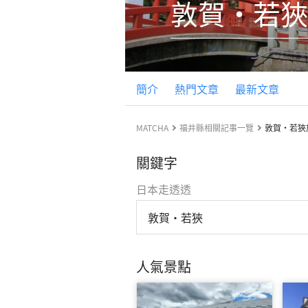
敦賀・若狹
簡介
熱門文章
最新文章
MATCHA
福井縣相關記事一覽
敦賀・若狹
關鍵字
日本走透透
敦賀・若狹
人氣景點