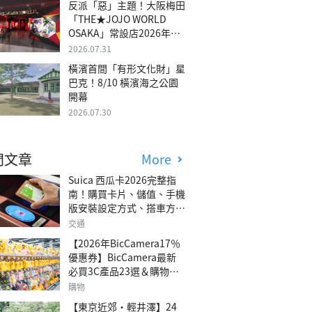
反派「惡」主題！大阪梅田
「THE★JOJO WORLD
OSAKA」常設店2026年冬
季開幕
2026.07.31
橫濱首間「有形文化財」星
巴克！8/10 橫濱海之公園
開幕
2026.07.30
門文章
More
Suica 西瓜卡2026完整指
南！購買卡片、儲值、手機
版安裝設定方式、搭車方
法、常見問題解答！
交通
【2026年BicCamera17％
優惠券】BicCamera最新
必買3C產品23選＆購物攻
略
購物
【東京近郊・輕井澤】24