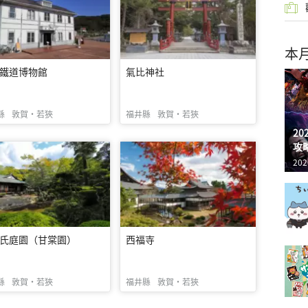
本
鐵道博物館
氣比神社
縣
敦賀・若狹
福井縣
敦賀・若狹
2
攻
202
氏庭園（甘棠園）
西福寺
縣
敦賀・若狹
福井縣
敦賀・若狹