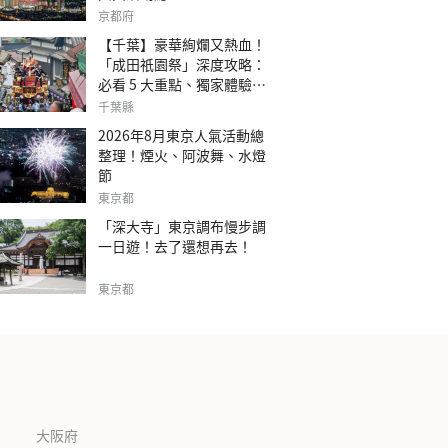
京都府
【千葉】豪華絢爛又熱血！
「成田祇園祭」深度攻略：
必看 5 大重點、獨家體驗指
南
千葉縣
2026年8月東京人氣活動總
整理！煙火、阿波舞、水燈
節
東京都
「深大寺」東京調布慢步調
一日遊！去了還想再去！
東京都
大阪府