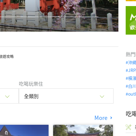
熱門
旅遊攻略
沖
JRP
橫
吃喝玩樂住
白
out
全類別
吃
More