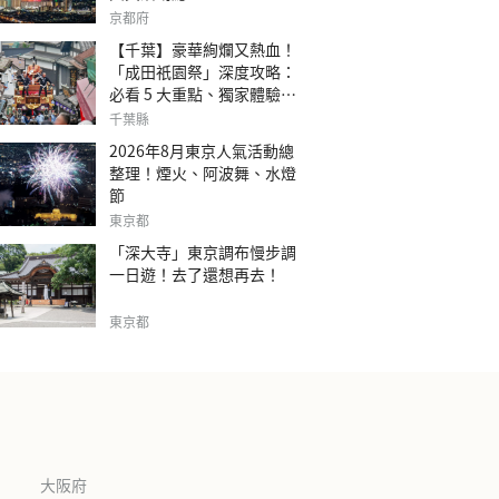
京都府
【千葉】豪華絢爛又熱血！
「成田祇園祭」深度攻略：
必看 5 大重點、獨家體驗指
南
千葉縣
2026年8月東京人氣活動總
整理！煙火、阿波舞、水燈
節
東京都
「深大寺」東京調布慢步調
一日遊！去了還想再去！
東京都
大阪府