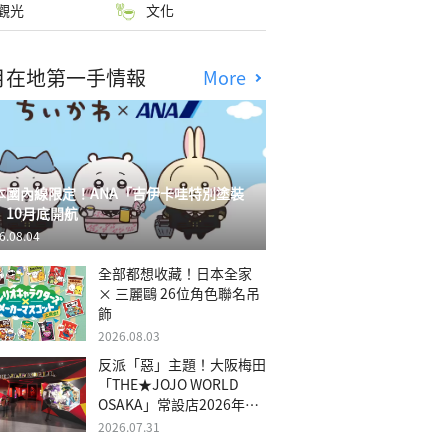
觀光
文化
月在地第一手情報
More
本國內線限定！ANA「吉伊卡哇特別塗裝
」10月底開航
6.08.04
全部都想收藏！日本全家
× 三麗鷗 26位角色聯名吊
飾
2026.08.03
反派「惡」主題！大阪梅田
「THE★JOJO WORLD
OSAKA」常設店2026年冬
季開幕
2026.07.31