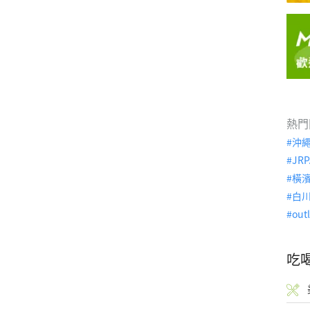
熱門
沖
JRP
橫
白
out
吃