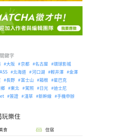
關鍵字
繩
大阪
京都
名古屋
環球影城
ASS
北海道
河口湖
輕井澤
金澤
濱
長野
富士山
箱根
星巴克
川鄉
東北
駕照
日光
迪士尼
let
簽證
淺草
新幹線
手機申辦
喝玩樂住
美食
住宿