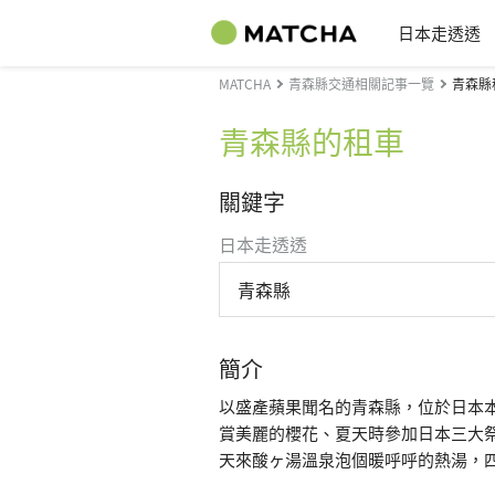
日本走透透
MATCHA
青森縣交通相關記事一覽
青森縣
青森縣的租車
關鍵字
日本走透透
青森縣
簡介
以盛產蘋果聞名的青森縣，位於日本
賞美麗的櫻花、夏天時參加日本三大
天來酸ヶ湯溫泉泡個暖呼呼的熱湯，