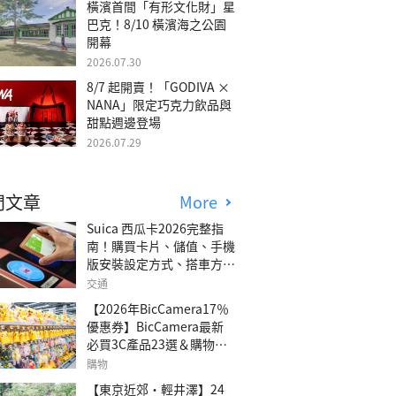
橫濱首間「有形文化財」星
巴克！8/10 橫濱海之公園
開幕
2026.07.30
8/7 起開賣！「GODIVA ×
NANA」限定巧克力飲品與
甜點週邊登場
2026.07.29
門文章
More
Suica 西瓜卡2026完整指
南！購買卡片、儲值、手機
版安裝設定方式、搭車方
法、常見問題解答！
交通
【2026年BicCamera17％
優惠券】BicCamera最新
必買3C產品23選＆購物攻
略
購物
【東京近郊・輕井澤】24