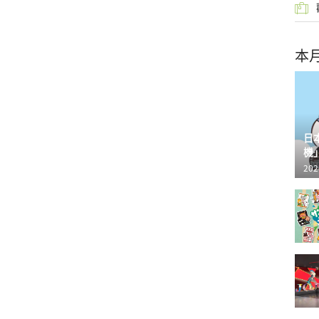
本
日
機
202