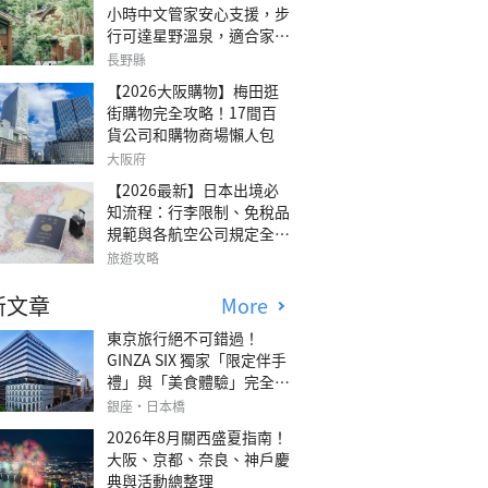
小時中文管家安心支援，步
行可達星野溫泉，適合家庭
旅行、三代同遊與紀念日的
長野縣
森林高質感包棟別墅「輕井
【2026大阪購物】梅田逛
澤森四季VILLA」
街購物完全攻略！17間百
貨公司和購物商場懶人包
大阪府
【2026最新】日本出境必
知流程：行李限制、免稅品
規範與各航空公司規定全攻
略
旅遊攻略
新文章
More
東京旅行絕不可錯過！
GINZA SIX 獨家「限定伴手
禮」與「美食體驗」完全指
南
銀座・日本橋
2026年8月關西盛夏指南！
大阪、京都、奈良、神戶慶
典與活動總整理