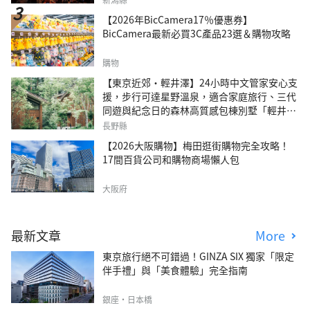
【2026年BicCamera17％優惠券】
BicCamera最新必買3C產品23選＆購物攻略
購物
【東京近郊・輕井澤】24小時中文管家安心支
援，步行可達星野溫泉，適合家庭旅行、三代
同遊與紀念日的森林高質感包棟別墅「輕井澤
森四季VILLA」
長野縣
【2026大阪購物】梅田逛街購物完全攻略！
17間百貨公司和購物商場懶人包
大阪府
最新文章
More
東京旅行絕不可錯過！GINZA SIX 獨家「限定
伴手禮」與「美食體驗」完全指南
銀座・日本橋