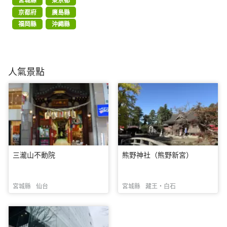
京都府
廣島縣
福岡縣
沖繩縣
人氣景點
三瀧山不動院
熊野神社（熊野新宮）
宮城縣
仙台
宮城縣
藏王・白石