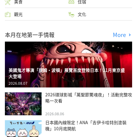
美食
住宿
觀光
文化
本月在地第一手情報
More
美國鬼才導演「提姆・波頓」展覽首度登陸日本！11月東京盛
大登場
2026.08.07
2026環球影城「萬聖節驚魂夜」！活動完整攻
略一次看
2026.08.06
日本國內線限定！ANA「吉伊卡哇特別塗裝
機」10月底開航