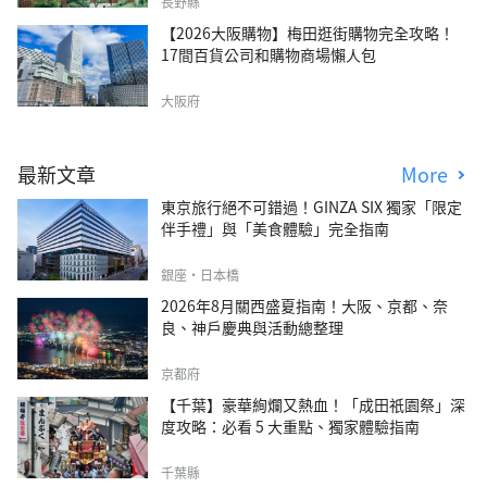
長野縣
【2026大阪購物】梅田逛街購物完全攻略！
17間百貨公司和購物商場懶人包
大阪府
最新文章
More
東京旅行絕不可錯過！GINZA SIX 獨家「限定
伴手禮」與「美食體驗」完全指南
銀座・日本橋
2026年8月關西盛夏指南！大阪、京都、奈
良、神戶慶典與活動總整理
京都府
【千葉】豪華絢爛又熱血！「成田祇園祭」深
度攻略：必看 5 大重點、獨家體驗指南
千葉縣