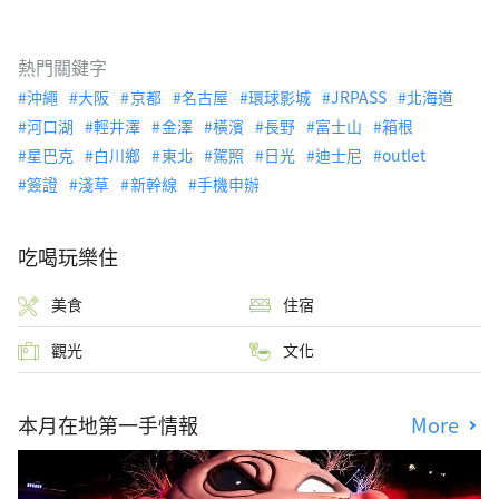
熱門關鍵字
沖繩
大阪
京都
名古屋
環球影城
JRPASS
北海道
河口湖
輕井澤
金澤
橫濱
長野
富士山
箱根
星巴克
白川鄉
東北
駕照
日光
迪士尼
outlet
簽證
淺草
新幹線
手機申辦
吃喝玩樂住
美食
住宿
觀光
文化
本月在地第一手情報
More