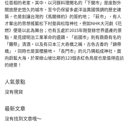
位首相的老家。其中，以河豚料理聞名的「下關市」是座對外
開放歷史悠久的城市，至今仍保留多處洋溢異國情調的歷史建
築，也是割讓台灣的《馬關條約》的簽約地；「萩市」，有人
才輩出的思想搖籃松下村塾與松陰神社，例如NHK大河劇《花
燃》便是以此為舞台；也有五處於2015年剛登錄世界遺產的景
點，是見證明治工業革命的遺蹟。「岩國市」則有鼎鼎有名的
「獺祭」清酒，以及有日本三大奇橋之稱，古色古香的「錦帶
橋」，同時也是賞櫻勝地。「長門市」的元乃隅稻成神社，面
向蔚藍大海，於翠綠山坡比鄰的123個赤紅色鳥居也是值得造訪
的絕景！
人氣景點
沒有現貨
最新文章
沒有找到文章哦～