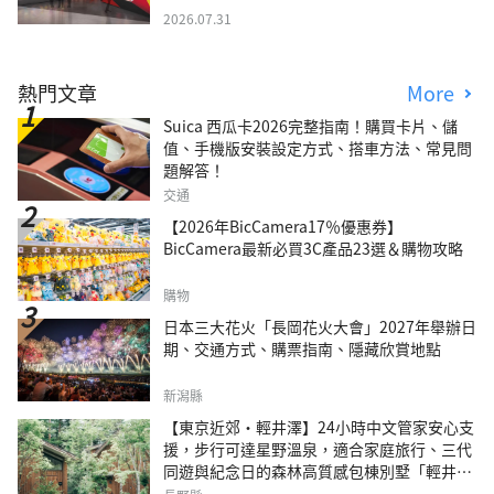
2026.07.31
熱門文章
More
Suica 西瓜卡2026完整指南！購買卡片、儲
值、手機版安裝設定方式、搭車方法、常見問
題解答！
交通
【2026年BicCamera17％優惠券】
BicCamera最新必買3C產品23選＆購物攻略
購物
日本三大花火「長岡花火大會」2027年舉辦日
期、交通方式、購票指南、隱藏欣賞地點
新潟縣
【東京近郊・輕井澤】24小時中文管家安心支
援，步行可達星野溫泉，適合家庭旅行、三代
同遊與紀念日的森林高質感包棟別墅「輕井澤
森四季VILLA」