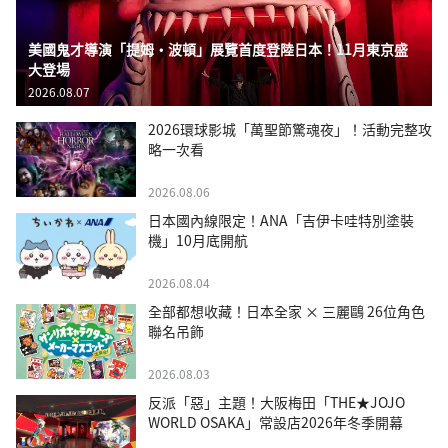
美國鬼才導演「提姆・波頓」展覽首度登陸日本！11月東京盛
大登場
2026.08.07
2026環球影城「萬聖節驚魂夜」！活動完整攻
略一次看
2026.08.06
日本國內線限定！ANA「吉伊卡哇特別塗裝
機」10月底開航
2026.08.04
全部都想收藏！日本全家 × 三麗鷗 26位角色
聯名吊飾
2026.08.03
反派「惡」主題！大阪梅田「THE★JOJO
WORLD OSAKA」常設店2026年冬季開幕