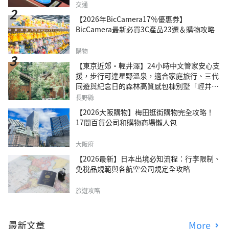
交通
【2026年BicCamera17％優惠券】
BicCamera最新必買3C產品23選＆購物攻略
購物
【東京近郊・輕井澤】24小時中文管家安心支
援，步行可達星野溫泉，適合家庭旅行、三代
同遊與紀念日的森林高質感包棟別墅「輕井澤
森四季VILLA」
長野縣
【2026大阪購物】梅田逛街購物完全攻略！
17間百貨公司和購物商場懶人包
大阪府
【2026最新】日本出境必知流程：行李限制、
免稅品規範與各航空公司規定全攻略
旅遊攻略
最新文章
More