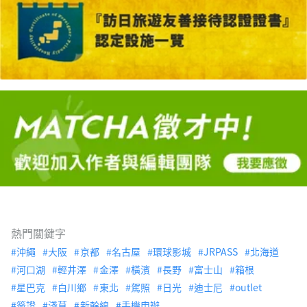
熱門關鍵字
沖繩
大阪
京都
名古屋
環球影城
JRPASS
北海道
河口湖
輕井澤
金澤
橫濱
長野
富士山
箱根
星巴克
白川鄉
東北
駕照
日光
迪士尼
outlet
簽證
淺草
新幹線
手機申辦