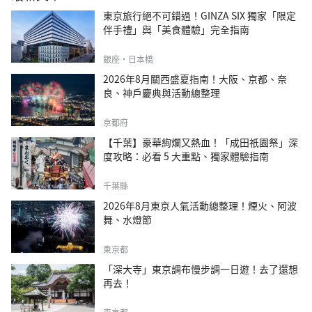
東京旅行絕不可錯過！GINZA SIX 獨家「限定
伴手禮」與「美食體驗」完全指南
銀座・日本橋
2026年8月關西盛夏指南！大阪、京都、奈
良、神戶慶典與活動總整理
京都府
【千葉】豪華絢爛又熱血！「成田祇園祭」深
度攻略：必看 5 大重點、獨家體驗指南
千葉縣
2026年8月東京人氣活動總整理！煙火、阿波
舞、水燈節
東京都
「深大寺」東京調布慢步調一日遊！去了還想
再去！