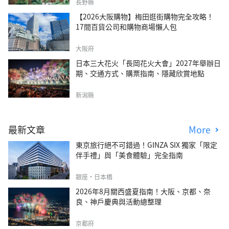
森四季VILLA」
長野縣
【2026大阪購物】梅田逛街購物完全攻略！
17間百貨公司和購物商場懶人包
大阪府
日本三大花火「長岡花火大會」2027年舉辦日
期、交通方式、購票指南、隱藏欣賞地點
新潟縣
最新文章
More
東京旅行絕不可錯過！GINZA SIX 獨家「限定
伴手禮」與「美食體驗」完全指南
銀座・日本橋
2026年8月關西盛夏指南！大阪、京都、奈
良、神戶慶典與活動總整理
京都府