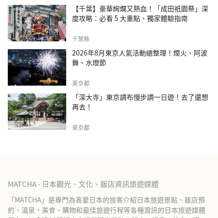
【千葉】豪華絢爛又熱血！「成田祇園祭」深
度攻略：必看 5 大重點、獨家體驗指南
千葉縣
2026年8月東京人氣活動總整理！煙火、阿波
舞、水燈節
東京都
「深大寺」東京調布慢步調一日遊！去了還想
再去！
東京都
MATCHA - 日本觀光、文化、飯店資訊旅遊媒體
「MATCHA」是專門為喜愛日本的旅客介紹日本旅遊景點、飯店預
約、溫泉、美食、購物和最佳旅遊行程等各種資訊的日本旅遊媒體