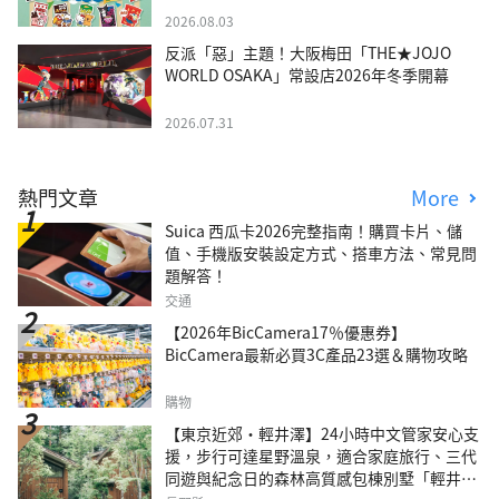
2026.08.03
反派「惡」主題！大阪梅田「THE★JOJO
WORLD OSAKA」常設店2026年冬季開幕
2026.07.31
熱門文章
More
Suica 西瓜卡2026完整指南！購買卡片、儲
值、手機版安裝設定方式、搭車方法、常見問
題解答！
交通
【2026年BicCamera17％優惠券】
BicCamera最新必買3C產品23選＆購物攻略
購物
【東京近郊・輕井澤】24小時中文管家安心支
援，步行可達星野溫泉，適合家庭旅行、三代
同遊與紀念日的森林高質感包棟別墅「輕井澤