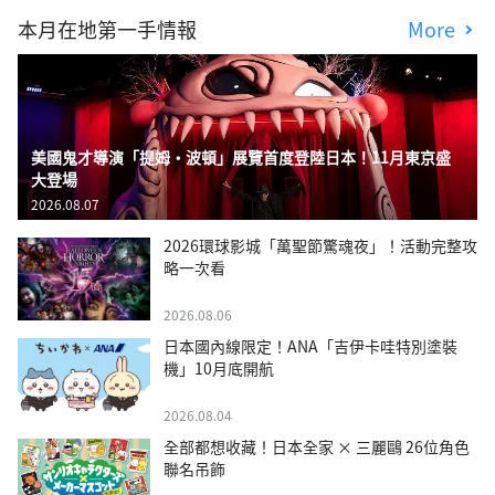
本月在地第一手情報
More
美國鬼才導演「提姆・波頓」展覽首度登陸日本！11月東京盛
大登場
2026.08.07
2026環球影城「萬聖節驚魂夜」！活動完整攻
略一次看
2026.08.06
日本國內線限定！ANA「吉伊卡哇特別塗裝
機」10月底開航
2026.08.04
全部都想收藏！日本全家 × 三麗鷗 26位角色
聯名吊飾