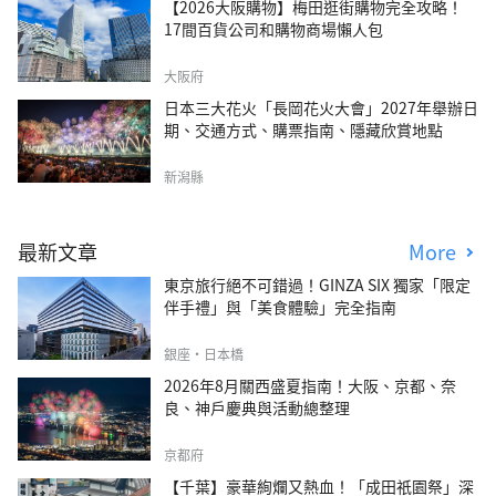
【2026大阪購物】梅田逛街購物完全攻略！
17間百貨公司和購物商場懶人包
大阪府
日本三大花火「長岡花火大會」2027年舉辦日
期、交通方式、購票指南、隱藏欣賞地點
新潟縣
最新文章
More
東京旅行絕不可錯過！GINZA SIX 獨家「限定
伴手禮」與「美食體驗」完全指南
銀座・日本橋
2026年8月關西盛夏指南！大阪、京都、奈
良、神戶慶典與活動總整理
京都府
【千葉】豪華絢爛又熱血！「成田祇園祭」深