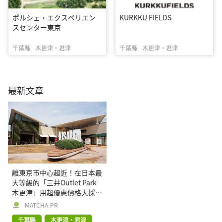
ポルシェ・エクスペリエン
KURKKU FIELDS
スセンター東京
千葉縣
木更津・君津
千葉縣
木更津・君津
最新文章
離東京市中心超近！在日本最
大等級的「三井Outlet Park
木更津」用超優惠價格大採
購！
MATCHA-PR
千葉縣
木更津・君津