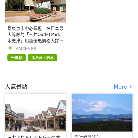
離東京市中心超近！在日本最
大等級的「三井Outlet Park
木更津」用超優惠價格大採
購！
MATCHA-PR
千葉縣
木更津・君津
人氣景點
More
三井アウトレットパーク 木
富津岬展望台