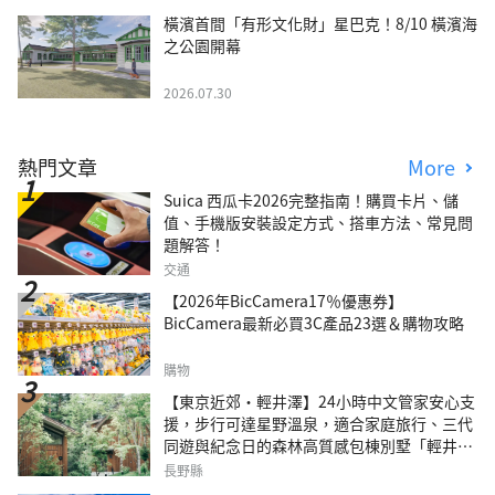
橫濱首間「有形文化財」星巴克！8/10 橫濱海
之公園開幕
2026.07.30
熱門文章
More
Suica 西瓜卡2026完整指南！購買卡片、儲
值、手機版安裝設定方式、搭車方法、常見問
題解答！
交通
【2026年BicCamera17％優惠券】
BicCamera最新必買3C產品23選＆購物攻略
購物
【東京近郊・輕井澤】24小時中文管家安心支
援，步行可達星野溫泉，適合家庭旅行、三代
同遊與紀念日的森林高質感包棟別墅「輕井澤
森四季VILLA」
長野縣