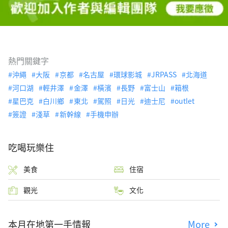
熱門關鍵字
沖繩
大阪
京都
名古屋
環球影城
JRPASS
北海道
河口湖
輕井澤
金澤
橫濱
長野
富士山
箱根
星巴克
白川鄉
東北
駕照
日光
迪士尼
outlet
簽證
淺草
新幹線
手機申辦
吃喝玩樂住
美食
住宿
觀光
文化
本月在地第一手情報
More