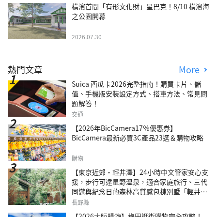
橫濱首間「有形文化財」星巴克！8/10 橫濱海
之公園開幕
2026.07.30
熱門文章
More
Suica 西瓜卡2026完整指南！購買卡片、儲
值、手機版安裝設定方式、搭車方法、常見問
題解答！
交通
【2026年BicCamera17％優惠券】
BicCamera最新必買3C產品23選＆購物攻略
購物
【東京近郊・輕井澤】24小時中文管家安心支
援，步行可達星野溫泉，適合家庭旅行、三代
同遊與紀念日的森林高質感包棟別墅「輕井澤
森四季VILLA」
長野縣
【2026大阪購物】梅田逛街購物完全攻略！