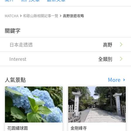
MATCHA
和歌山縣相關記事一覽
高野旅遊攻略
關鍵字
日本走透透
高野
Interest
全類別
人氣景點
More
花園繡球園
金剛峰寺