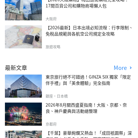
17間百貨公司和購物商場懶人包
大阪府
【2026最新】日本出境必知流程：行李限制、
免稅品規範與各航空公司規定全攻略
旅遊攻略
最新文章
More
東京旅行絕不可錯過！GINZA SIX 獨家「限定
伴手禮」與「美食體驗」完全指南
銀座・日本橋
2026年8月關西盛夏指南！大阪、京都、奈
良、神戶慶典與活動總整理
京都府
【千葉】豪華絢爛又熱血！「成田祇園祭」深