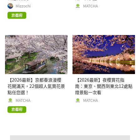
Mizzochi
MATCHA
京都府
【2026最新】京都春浪漫櫻
【2026最新】夜櫻賞花指
花開滿天，22個超人氣賞花景
南：東京、關西到東北12處點
點任您選！
燈景點一次看
MATCHA
MATCHA
京都府