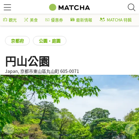
觀光
美食
優惠券
最新情報
MATCHA 特輯
京都府
公園・庭園
円山公園
Japan, 京都市東山區丸山町 605-0071