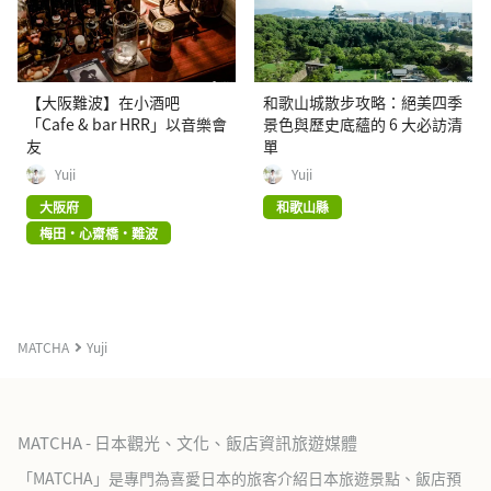
【大阪難波】在小酒吧
和歌山城散步攻略：絕美四季
「Cafe & bar HRR」以音樂會
景色與歷史底蘊的 6 大必訪清
友
單
Yuji
Yuji
大阪府
和歌山縣
梅田・心齋橋・難波
MATCHA
Yuji
MATCHA - 日本觀光、文化、飯店資訊旅遊媒體
「MATCHA」是專門為喜愛日本的旅客介紹日本旅遊景點、飯店預