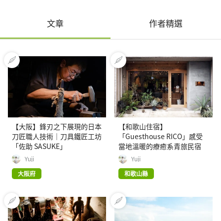
文章
作者精選
【大阪】鋒刃之下展現的日本
【和歌山住宿】
刀匠職人技術｜刀具鐵匠工坊
「Guesthouse RICO」感受
「佐助 SASUKE」
當地溫暖的療癒系青旅民宿
Yuji
Yuji
大阪府
和歌山縣