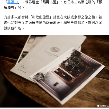
「
高野山
」、世界遺産「
熊野古道
」、有日本三名瀑之稱的「
那
智瀑布
」等。
有許多人都會將「和歌山旅遊」計畫在大阪或京都之旅之後。若
您也是想要在走訪玩熱鬧的觀光地後，稍微放慢腳步，就可以試
試這個行程。