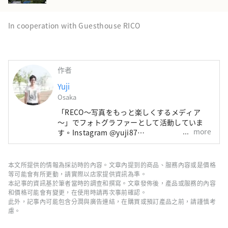
In cooperation with Guesthouse RICO
作者
Yuji
Osaka
「RECO〜写真をもっと楽しくするメディア
〜」でフォトグラファーとして活動していま
more
す。Instagram @yuji87
https://www.instagram.com/yuji87/
本文所提供的情報為採訪時的內容。文章內提到的商品、服務內容或是價格
等可能會有所更動，請實際以店家提供資訊為準。
本記事的資訊基於筆者當時的調查和撰寫。文章發佈後，產品或服務的內容
和價格可能會有變更，在使用時請再次事前確認。
此外，記事內可能包含分潤與廣告連結，在購買或預訂產品之前，請謹慎考
慮。