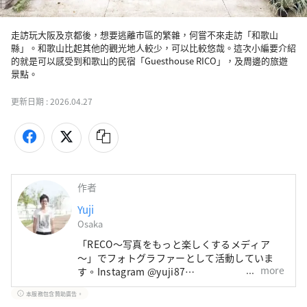
走訪玩大阪及京都後，想要逃離市區的繁雜，何嘗不來走訪「和歌山
縣」。和歌山比起其他的觀光地人較少，可以比較悠哉。這次小編要介紹
的就是可以感受到和歌山的民宿「Guesthouse RICO」，及周邊的旅遊
景點。
更新日期 :
2026.04.27
作者
Yuji
Osaka
「RECO〜写真をもっと楽しくするメディア
〜」でフォトグラファーとして活動していま
more
す。Instagram @yuji87
https://www.instagram.com/yuji87/
本服務包含贊助廣告。