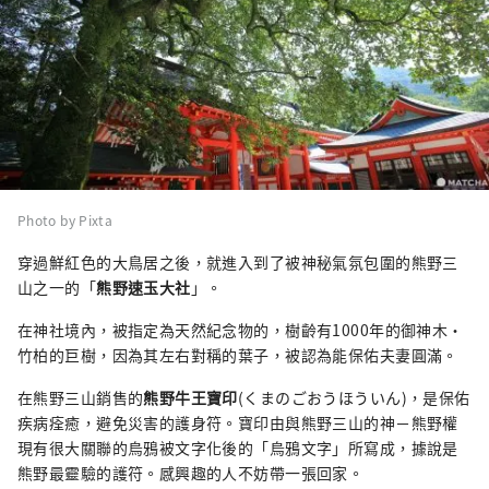
Photo by Pixta
穿過鮮紅色的大鳥居之後，就進入到了被神秘氣氛包圍的熊野三
山之一的「
熊野速玉大社
」。
在神社境內，被指定為天然紀念物的，樹齡有1000年的御神木・
竹柏的巨樹，因為其左右對稱的葉子，被認為能保佑夫妻圓滿。
在熊野三山銷售的
熊野牛王寶印
(くまのごおうほういん)，是保佑
疾病痊癒，避免災害的護身符。寶印由與熊野三山的神－熊野權
現有很大關聯的烏鴉被文字化後的「烏鴉文字」所寫成，據說是
熊野最靈驗的護符。感興趣的人不妨帶一張回家。