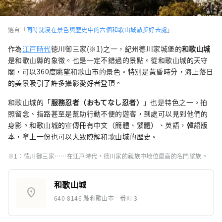
選自「
同時沈浸在景色與歴史中的六個和歌山城散步好去處
」
作為
江戸時代
徳川御三家(※1)之一，紀州德川家城堡的
和歌山城
是和歌山縣的象徵。也是一定不錯過的景點。從和歌山城的天守
閣，可以360度眺望和歌山市的景色。特別是黃昏時分，海上落日
的美景吸引了許多攝影愛好者登頂。
和歌山城的「
服務忍者（おもてなし忍者）
」也是特色之一。拍
照留念、指路甚至是幫助行動不便的遊客，到處可以見到他們的
身影。和歌山城的宣傳冊有中文（簡體、繁體）、英語，韓語版
本，拿上一份也可以大致瞭解和歌山城的歷史。
※1：徳川御三家……在江戸時代，德川家的親族中地位最高的名門望族。
和歌山城
location_on
640-8146 縣和歌山市一番町 3