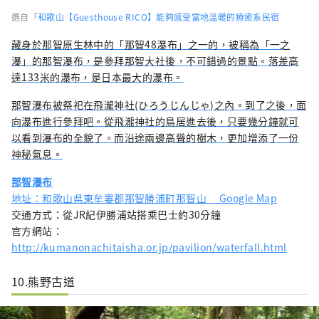
選自「
和歌山【Guesthouse RICO】能夠感受當地溫暖的療癒系民宿
藏身於那智原生林中的「那智48瀑布」之一的，被稱為「一之
瀑」的那智瀑布，是參拜那智大社後，不可錯過的景點。落差高
達133米的瀑布，是日本最大的瀑布。
那智瀑布被祭祀在飛瀧神社(ひろうじんじゃ)之內。到了之後，面
向瀑布進行參拜吧。從飛瀧神社的鳥居進去後，只要幾分鐘就可
以看到瀑布的全貌了。而沿途兩邊高聳的樹木，更加增添了一份
神秘氣息。
那智瀑布
地址：和歌山県東牟婁郡那智勝浦町那智山
Google Map
交通方式：從JR紀伊勝浦站搭乘巴士約30分鐘
官方網站：
http://kumanonachitaisha.or.jp/pavilion/waterfall.html
10.熊野古道