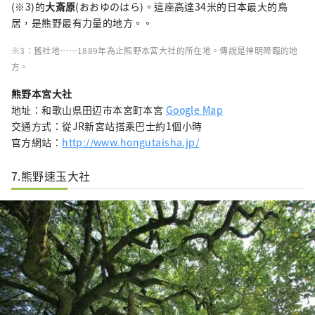
(※3)的
大斎原
(おおゆのはら)。這座高達34米的日本最大的鳥
居，是熊野最有力量的地方。。
※3：舊社地……1889年為止熊野本宮大社的所在地。傳說是神明降臨的地
方。
熊野本宮大社
地址：和歌山県田辺市本宮町本宮
Google Map
交通方式：從JR新宮站搭乘巴士約1個小時
官方網站：
http://www.hongutaisha.jp/
7.熊野速玉大社