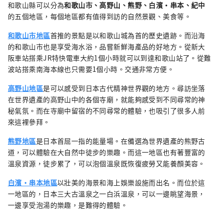
和歌山縣可以分為
和歌山市、高野山、熊野、白濱・串本、紀中
的五個地區，每個地區都有值得到訪的自然景觀、美食等。
和歌山市地區
首推的景點是以和歌山城為首的歷史遺跡。而沿海
的和歌山市也是享受海水浴，品嘗新鮮海產品的好地方。從新大
阪車站搭乘JR特快電車大約1個小時就可以到達和歌山站了。從難
波站搭乘南海本線也只需要1個小時。交通非常方便。
高野山地區
是可以感受到日本古代精神世界觀的地方。尋訪坐落
在世界遺產的高野山中的各個寺廟，就能夠感受到不同尋常的神
秘氣氛。而在寺廟中留宿的不同尋常的體驗，也吸引了很多人前
來這裡參拜。
熊野地區
是日本首屈一指的能量場。在備選為世界遺產的熊野古
道，可以體驗在大自然中徒步的樂趣。而這一地區也有著豐富的
溫泉資源，徒步累了，可以泡個溫泉既恢復疲勞又能養顏美容。
白濱・串本地區
以壯美的海景和海上娛樂設施而出名。而位於這
一地區的，日本三大古溫泉之一白浜溫泉，可以一邊眺望海景，
一邊享受泡湯的樂趣，是難得的體驗。