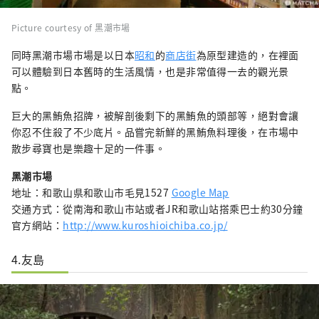
Picture courtesy of 黑潮市場
同時黑潮市場市場是以日本
昭和
的
商店街
為原型建造的，在裡面
可以體驗到日本舊時的生活風情，也是非常值得一去的觀光景
點。
巨大的黑鮪魚招牌，被解剖後剩下的黑鮪魚的頭部等，絕對會讓
你忍不住殺了不少底片。品嘗完新鮮的黑鮪魚料理後，在市場中
散步尋寶也是樂趣十足的一件事。
黑潮市場
地址：和歌山県和歌山市毛見1527
Google Map
交通方式：從南海和歌山市站或者JR和歌山站搭乘巴士約30分鐘
官方網站：
http://www.kuroshioichiba.co.jp/
4.友島