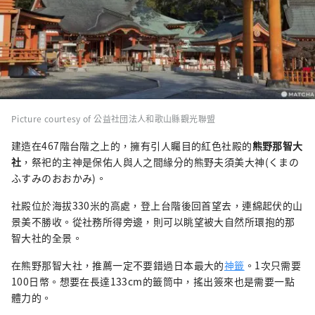
Picture courtesy of 公益社団法人和歌山縣觀光聯盟
建造在467階台階之上的，擁有引人矚目的紅色社殿的
熊野那智大
社
，祭祀的主神是保佑人與人之間緣分的熊野夫須美大神(くまの
ふすみのおおかみ)。
社殿位於海拔330米的高處，登上台階後回首望去，連綿起伏的山
景美不勝收。從社務所得旁邊，則可以眺望被大自然所環抱的那
智大社的全景。
在熊野那智大社，推薦一定不要錯過日本最大的
神籤
。1次只需要
100日幣。想要在長達133cm的籤筒中，搖出簽來也是需要一點
體力的。