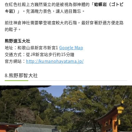
在紅色社殿上方巍然聳立的是被視為御神體的「
蛤蟆岩（ゴトビ
キ岩）
」。充滿魄力景色，讓人過目難忘。
前往神倉神社需要攀登坡度較大的石階，最好穿著舒適方便走路
的鞋子。
熊野速玉大社
地址：和歌山県新宮市新宮1
Google Map
交通方式：從JR新宮站步行約15分鐘
官方網站：
http://kumanohayatama.jp/
8.熊野那智大社