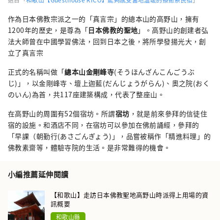
作為日本佛教宗派之一的「真言宗」的總本山的高野山，擁有
1200年的歷史，是尊為「
日本佛教的聖地
」。高野山的創建者弘
法大師曾在中國學習佛法，回到日本之後，將所學發揚光大，創
立了真言宗
正式的名稱叫做「
總本山金剛峰寺
(そうほんざんこんごうぶ
じ)」，以金剛峰寺、壇上迦藍(だんじょうがらん)、奧之院(おく
のいん)為首，共117座建築構成，代表了整座山。
在高野山的周圍有52個宿坊。所謂
宿坊
，就是前來參拜的信徒住
宿的設施。和酒店不同，在宿坊可以參加在佛前誦經，參拜的
「早課（朝勤行(あさごんぎょう)」，品嘗被稱作「精進料理」的
佛教素齋等，體驗寺院的生活。是非常難得的機會。
小編推薦延伸閱讀
【和歌山】走訪日本佛教聖地高野山時派得上用場的資
訊概要
和歌山縣