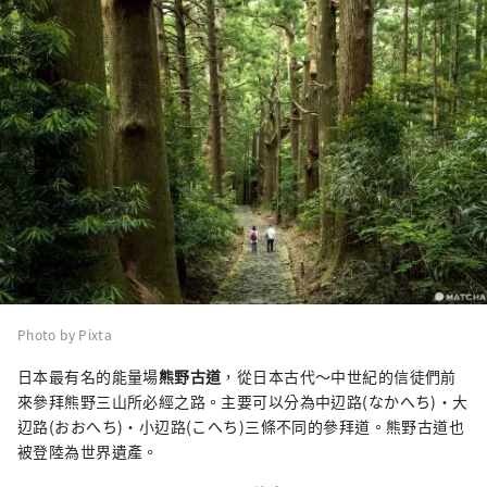
Photo by Pixta
日本最有名的能量場
熊野古道
，從日本古代～中世紀的信徒們前
來參拜熊野三山所必經之路。主要可以分為中辺路(なかへち)・大
辺路(おおへち)・小辺路(こへち)三條不同的參拜道。熊野古道也
被登陸為世界遺產。