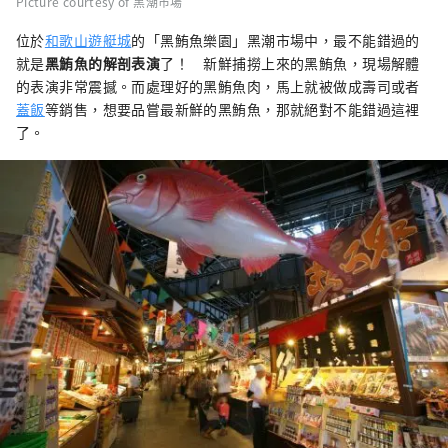
Picture courtesy of 黑潮市場
位於
和歌山遊艇城
的「黑鮪魚樂園」黑潮市場中，最不能錯過的
就是
黑鮪魚的解剖表演
了！ 新鮮捕撈上來的黑鮪魚，現場解體
的表演非常震撼。而處理好的黑鮪魚肉，馬上就被做成壽司或者
蓋飯
等銷售，想要品嘗最新鮮的黑鮪魚，那就絕對不能錯過這裡
了。