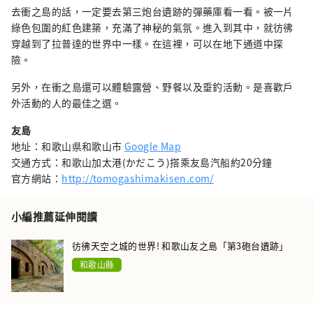
去衝之島的話，一定要去第三炮台遺跡的彈藥庫看一看。被一片
綠色包圍的紅色建築，充滿了神秘的氣氛。進入到其中，就彷彿
穿越到了拉普達的世界中一樣。在這裡，可以在地下通道中探
險。
另外，在衝之島還可以體驗露營、野餐以及垂釣活動。是喜歡戶
外活動的人的最佳之選。
友島
地址：和歌山県和歌山市
Google Map
交通方式：和歌山加太港(かだこう)搭乘友島汽船約20分鐘
官方網站：
http://tomogashimakisen.com/
小編推薦延伸閱讀
彷彿天空之城的世界! 和歌山友之島「第3砲台遺跡」
和歌山縣