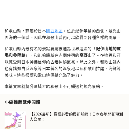
和歌山縣，隸屬於日本
關西地區
，位於紀伊半島的西側，是靠山
面海的一個縣。因此在和歌山縣內可以欣賞到各種各樣的風景。
和歌山縣內最有名的景點要屬被選為世界遺產的「
紀伊山地的靈
場和參拜路
」，和能夠體驗在寺廟住宿的
高野山
了。在這裡和可
以感受到日本神佛信仰的古老神秘氣氛。除此之外，和歌山縣內
也有諸如白浜溫泉等日本著名的溫泉地以及和歌山拉麵、海鮮等
美味。這些都讓和歌山這個縣充滿了魅力。
本篇文章就將分區域介紹和歌山不可錯過的觀光景點。
小編推薦延伸閱讀
【2026最新】賞櫻必看的櫻花前線！日本各地開花預測
大公開！