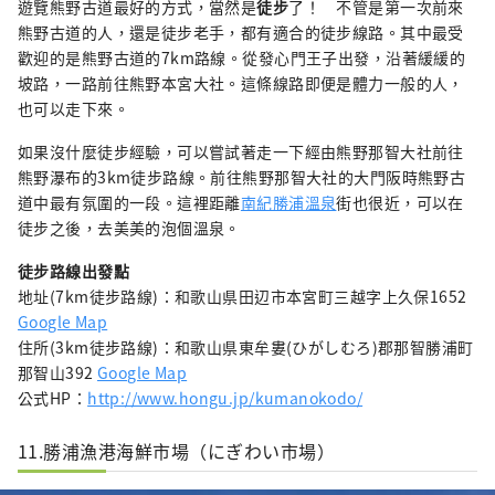
遊覽熊野古道最好的方式，當然是
徒步
了！ 不管是第一次前來
熊野古道的人，還是徒步老手，都有適合的徒步線路。其中最受
歡迎的是熊野古道的7km路線。從發心門王子出發，沿著緩緩的
坡路，一路前往熊野本宮大社。這條線路即便是體力一般的人，
也可以走下來。
如果沒什麼徒步經驗，可以嘗試著走一下經由熊野那智大社前往
熊野瀑布的3km徒步路線。前往熊野那智大社的大門阪時熊野古
道中最有氛圍的一段。這裡距離
南紀勝浦溫泉
街也很近，可以在
徒步之後，去美美的泡個溫泉。
徒步路線出發點
地址(7km徒步路線)：和歌山県田辺市本宮町三越字上久保1652
Google Map
住所(3km徒步路線)：和歌山県東牟婁(ひがしむろ)郡那智勝浦町
那智山392
Google Map
公式HP：
http://www.hongu.jp/kumanokodo/
11.勝浦漁港海鮮市場（にぎわい市場）