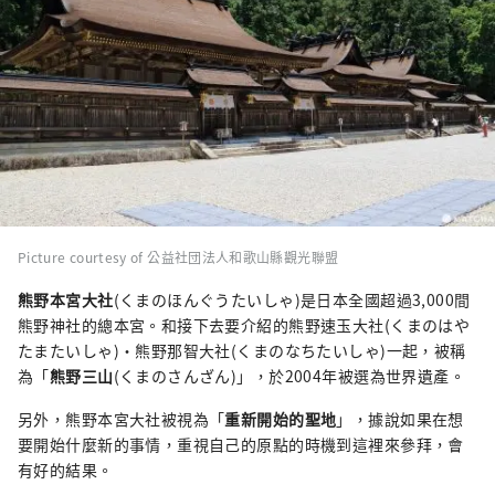
Picture courtesy of 公益社団法人和歌山縣觀光聯盟
熊野本宮大社
(くまのほんぐうたいしゃ)是日本全國超過3,000間
熊野神社的總本宮。和接下去要介紹的熊野速玉大社(くまのはや
たまたいしゃ)・熊野那智大社(くまのなちたいしゃ)一起，被稱
為「
熊野三山
(くまのさんざん)」，於2004年被選為世界遺產。
另外，熊野本宮大社被視為「
重新開始的聖地
」，據說如果在想
要開始什麼新的事情，重視自己的原點的時機到這裡來參拜，會
有好的結果。