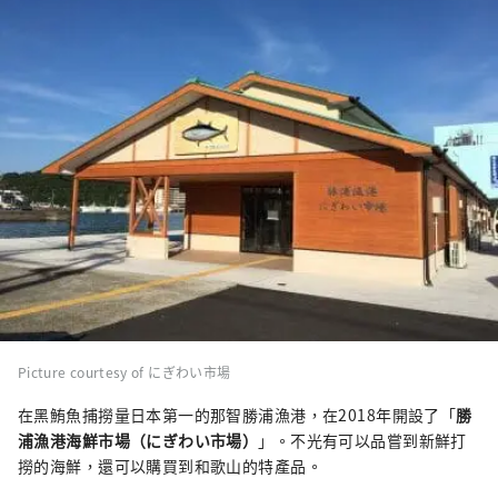
Picture courtesy of にぎわい市場
在黑鮪魚捕撈量日本第一的那智勝浦漁港，在2018年開設了「
勝
浦漁港海鮮市場（にぎわい市場）
」。不光有可以品嘗到新鮮打
撈的海鮮，還可以購買到和歌山的特產品。