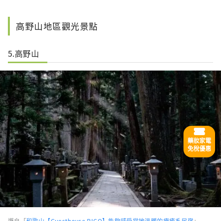
高野山地區觀光景點
5.高野山
藥妝家電
免稅優惠
選自「
和歌山【Guesthouse RICO】能夠感受當地溫暖的療癒系民宿
」