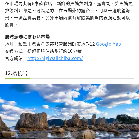
在市場內共有8家飲食店。新鮮的黑鮪魚刺身、握壽司、炸黑鮪魚
排等料理都是不可錯過的。在市場外的露台上，可以一邊眺望海
景，一邊品嘗美食。另外市場內還有解體黑鮪魚的表演活動可以
欣賞。
勝浦漁港にぎわい市場
地址：和歌山県東牟婁郡那智勝浦町築地7-12
Google Map
交通方式：從紀伊勝浦站步行約10分鐘
官方網站：
http://nigiwaiichiba.com/
12.橋杭岩