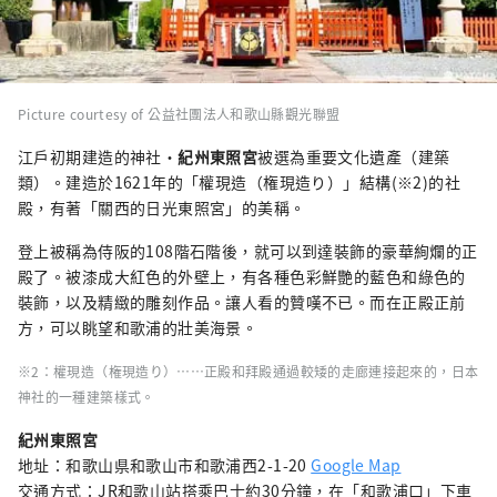
Picture courtesy of 公益社團法人和歌山縣觀光聯盟
江戶初期建造的神社・
紀州東照宮
被選為重要文化遺產（建築
類）。建造於1621年的「權現造（権現造り）」結構(※2)的社
殿，有著「關西的日光東照宮」的美稱。
登上被稱為侍阪的108階石階後，就可以到達裝飾的豪華絢爛的正
殿了。被漆成大紅色的外壁上，有各種色彩鮮艷的藍色和綠色的
裝飾，以及精緻的雕刻作品。讓人看的贊嘆不已。而在正殿正前
方，可以眺望和歌浦的壯美海景。
※2：權現造（権現造り）……正殿和拜殿通過較矮的走廊連接起來的，日本
神社的一種建築樣式。
紀州東照宮
地址：和歌山県和歌山市和歌浦西2-1-20
Google Map
交通方式：JR和歌山站搭乘巴士約30分鐘，在「和歌浦口」下車