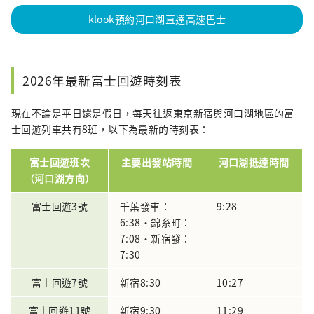
klook預約河口湖直達高速巴士
2026年最新富士回遊時刻表
現在不論是平日還是假日，每天往返東京新宿與河口湖地區的富
士回遊列車共有8班，以下為最新的時刻表：
富士回遊班次
主要出發站時間
河口湖抵達時間
（河口湖方向）
富士回遊3號
千葉發車：
9:28
6:38・錦糸町：
7:08・新宿發：
7:30
富士回遊7號
新宿8:30
10:27
富士回遊11號
新宿9:30
11:29