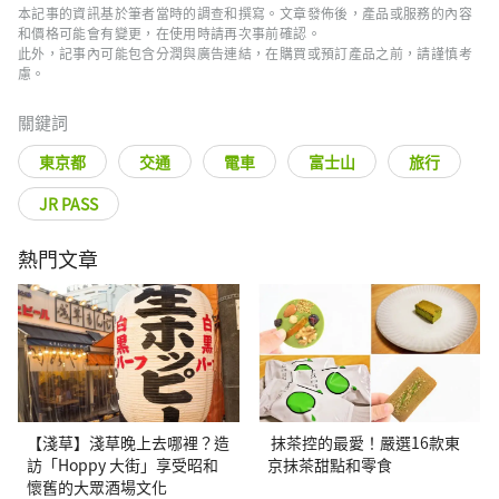
本記事的資訊基於筆者當時的調查和撰寫。文章發佈後，產品或服務的內容
和價格可能會有變更，在使用時請再次事前確認。
此外，記事內可能包含分潤與廣告連結，在購買或預訂產品之前，請謹慎考
慮。
關鍵詞
東京都
交通
電車
富士山
旅行
JR PASS
熱門文章
【淺草】淺草晚上去哪裡？造
抹茶控的最愛！嚴選16款東
訪「Hoppy 大街」享受昭和
京抹茶甜點和零食
懷舊的大眾酒場文化