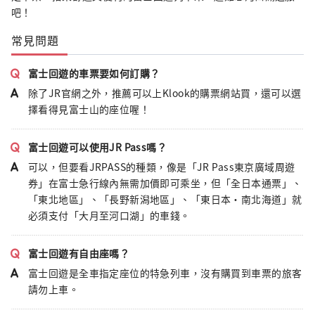
吧！
常見問題
富士回遊的車票要如何訂購？
除了JR官網之外，推薦可以上Klook的購票網站買，還可以選
擇看得見富士山的座位喔！
富士回遊可以使用JR Pass嗎？
可以，但要看JRPASS的種類，像是「JR Pass東京廣域周遊
券」在富士急行線內無需加價即可乘坐，但「全日本通票」、
「東北地區」、「長野新潟地區」、「東日本・南北海道」就
必須支付「大月至河口湖」的車錢。
富士回遊有自由座嗎？
富士回遊是全車指定座位的特急列車，沒有購買到車票的旅客
請勿上車。