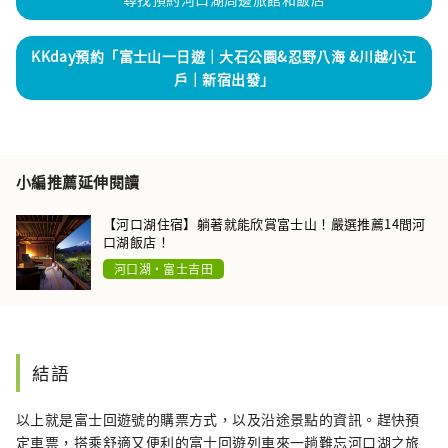
KKday預約「富士山一日遊｜大石公園&忍野八海 &川越小江
戶｜新宿出發」
小編推薦延伸閱讀
【河口湖住宿】躺著就能欣賞富士山！嚴選推薦14間河
口湖飯店！
河口湖・富士吉田
結語
以上就是富士回遊號的購票方式，以及沿途景點的資訊。趕快預
定車票，搭乘舒適又便利的富士回遊列車來一趟難忘河口湖之旅