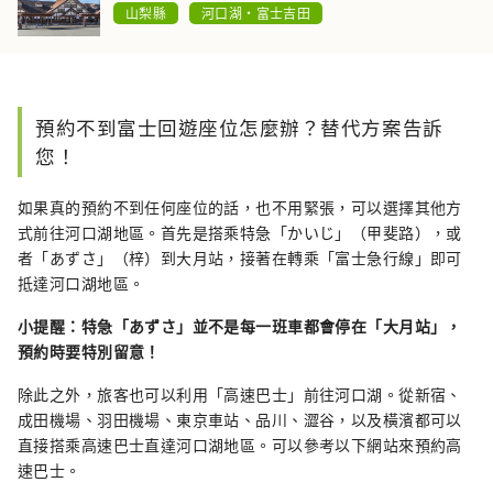
山梨縣
河口湖・富士吉田
預約不到富士回遊座位怎麼辦？替代方案告訴
您！
如果真的預約不到任何座位的話，也不用緊張，可以選擇其他方
式前往河口湖地區。首先是搭乘特急「かいじ」（甲斐路），或
者「あずさ」（梓）到大月站，接著在轉乘「富士急行線」即可
抵達河口湖地區。
小提醒：特急「あずさ」並不是每一班車都會停在「大月站」，
預約時要特別留意！
除此之外，旅客也可以利用「高速巴士」前往河口湖。從新宿、
成田機場、羽田機場、東京車站、品川、澀谷，以及橫濱都可以
直接搭乘高速巴士直達河口湖地區。可以參考以下網站來預約高
速巴士。