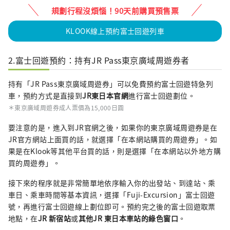
規劃行程沒煩惱！90天前購買預售票
KLOOK線上預約富士回遊列車
2.富士回遊預約：持有JR Pass東京廣域周遊券者
持有「JR Pass東京廣域周遊券」可以免費預約富士回遊特急列
車，預約方式是直接到
JR東日本官網
進行富士回遊劃位。
＊東京廣域周遊券成人票價為15,000日圓
要注意的是，進入到JR官網之後，如果你的東京廣域周遊券是在
JR官方網站上面買的話，就選擇「在本網站購買的周遊券」。如
果是在Klook等其他平台買的話，則是選擇「在本網站以外地方購
買的周遊券」。
接下來的程序就是非常簡單地依序輸入你的出發站、到達站、乘
車日、乘車時間等基本資訊，選擇「Fuji-Excursion」富士回遊
號，再進行富士回遊線上劃位即可。預約完之後的富士回遊取票
地點，在
JR 新宿站
或
其他JR 東日本車站的綠色窗口
。