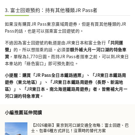
3. 富士回遊預約：持有其他種類JR Pass者
如果沒有購買JR Pass東京廣域周遊券，但是有買其他種類的JR
Pass的話，也是可以搭乘富士回遊號的。
不過因為富士回遊號的軌道是由JR東日本和富士急行
「共同運
營」
的，所以想搭乘的話，必須要
額外補大月ー河口湖的特急車
資
，單程為1,770日圓。而持JR Pass者搭車之前，可以到JR東日
本車站的「綠色窗口」即可預先劃位。
小提醒：購買「JR Pass全日本鐵路通票」、「JR東日本鐵路周
遊券（東北地區）」、「JR東日本鐵路周遊券（長野、新潟地
區）」、「JR東日本・南北海道鐵路周遊券」者，皆需補大月ー
河口湖的特急車資
。
小編推薦延伸閱讀
【2026最新】東京到河口湖交通全攻略：富士回遊、巴
士、包車6種方式評比！沒票時的替代方案