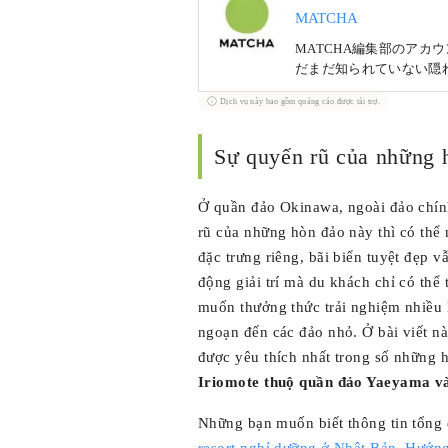
MATCHA
MATCHA編集部のアカ
だまだ知られていない隠
Dịch vụ này bao gồm quảng cáo được tài trợ.
Sự quyến rũ của những 
Ở quần đảo Okinawa, ngoài đảo chín
rũ của những hòn đảo này thì có thể
đặc trưng riêng, bãi biển tuyệt đẹp 
động giải trí mà du khách chỉ có thể 
muốn thưởng thức trải nghiệm nhiều
ngoạn đến các đảo nhỏ. Ở bài viết nà
được yêu thích nhất trong số những 
Iriomote thuộ quần đảo Yaeyama v
Những bạn muốn biết thông tin tổng