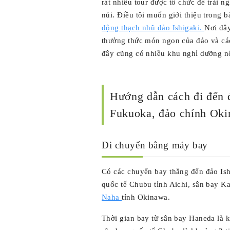
rất nhiều tour được tổ chức để trải n
núi. Điều tôi muốn giới thiệu trong b
động thạch nhũ đảo Ishigaki.
Nơi đây
thưởng thức món ngon của đảo và các
đây cũng có nhiều khu nghỉ dưỡng nổ
Hướng dẫn cách đi đến 
Fukuoka, đảo chính Oki
Di chuyển bằng máy bay
Có các chuyến bay thẳng đến đảo Ish
quốc tế Chubu tỉnh Aichi, sân bay K
Naha
tỉnh Okinawa.
Thời gian bay từ sân bay Haneda là 