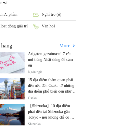
rest
Thực phẩm
Nghỉ trọ (ở)
Hoạt động giải trí
Văn hoá
 hạng
More
Arigatou gozaimasu! 7 câu
nói tiếng Nhật dùng để cảm
ơn
Ngôn ngữ
15 địa điểm thăm quan phải
đến nếu đến Osaka từ những
địa điểm phổ biến đến những
địa điểm ít được biết đến
Osaka
【Shizuoka】10 địa điểm
phải đến tại Shizuoka gần
Tokyo - nơi không chỉ có núi
Phú Sĩ và trà!
Shizuoka