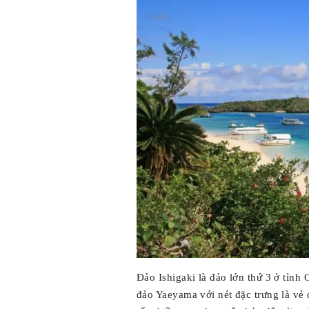
Đảo Ishigaki là đảo lớn thứ 3 ở tỉnh 
đảo Yaeyama với nét đặc trưng là vẻ 