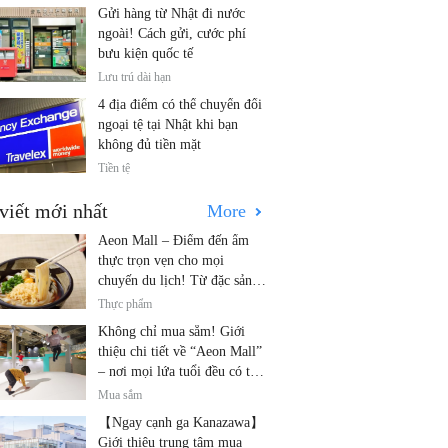
Gửi hàng từ Nhật đi nước
ngoài! Cách gửi, cước phí
bưu kiện quốc tế
Lưu trú dài hạn
4 địa điểm có thể chuyển đổi
ngoại tệ tại Nhật khi bạn
không đủ tiền mặt
Tiền tệ
viết mới nhất
More
Aeon Mall – Điểm đến ẩm
thực trọn vẹn cho mọi
chuyến du lịch! Từ đặc sản
địa phương đến nhà hàng nổi
Thực phẩm
tiếng
Không chỉ mua sắm! Giới
thiệu chi tiết về “Aeon Mall”
– nơi mọi lứa tuổi đều có thể
vui chơi! Các hoạt động mới
Mua sắm
nhất và các điểm đến dành
【Ngay cạnh ga Kanazawa】
cho gia đình.
Giới thiệu trung tâm mua