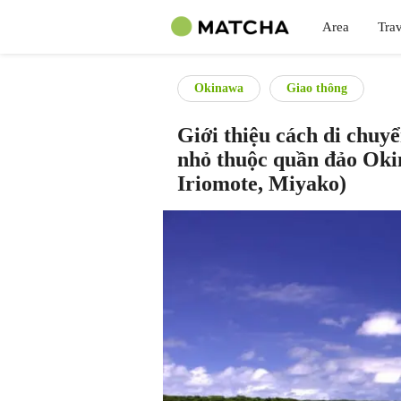
Area
Trav
Okinawa
Giao thông
Giới thiệu cách di chuy
nhỏ thuộc quần đảo Okin
Iriomote, Miyako)