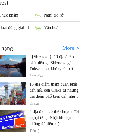
rest
Thực phẩm
Nghỉ trọ (ở)
Hoạt động giải trí
Văn hoá
 hạng
More
【Shizuoka】10 địa điểm
phải đến tại Shizuoka gần
Tokyo - nơi không chỉ có núi
Phú Sĩ và trà!
Shizuoka
15 địa điểm thăm quan phải
đến nếu đến Osaka từ những
địa điểm phổ biến đến những
địa điểm ít được biết đến
Osaka
4 địa điểm có thể chuyển đổi
ngoại tệ tại Nhật khi bạn
không đủ tiền mặt
Tiền tệ