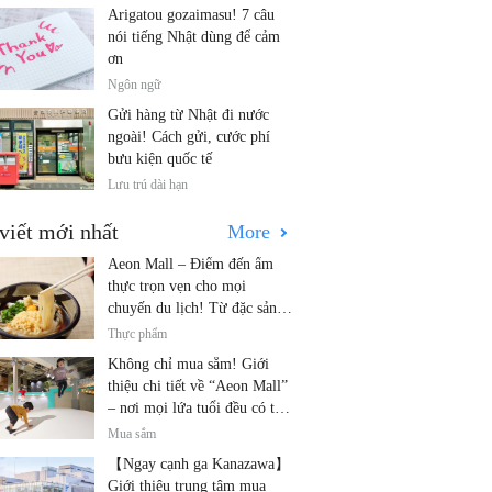
Arigatou gozaimasu! 7 câu
nói tiếng Nhật dùng để cảm
ơn
Ngôn ngữ
Gửi hàng từ Nhật đi nước
ngoài! Cách gửi, cước phí
bưu kiện quốc tế
Lưu trú dài hạn
viết mới nhất
More
Aeon Mall – Điểm đến ẩm
thực trọn vẹn cho mọi
chuyến du lịch! Từ đặc sản
địa phương đến nhà hàng nổi
Thực phẩm
tiếng
Không chỉ mua sắm! Giới
thiệu chi tiết về “Aeon Mall”
– nơi mọi lứa tuổi đều có thể
vui chơi! Các hoạt động mới
Mua sắm
nhất và các điểm đến dành
【Ngay cạnh ga Kanazawa】
cho gia đình.
Giới thiệu trung tâm mua