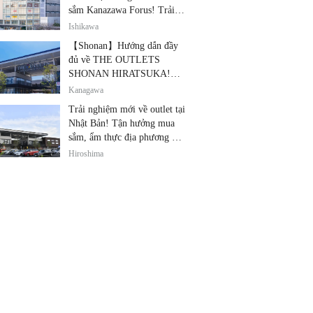
sắm Kanazawa Forus! Trải
nghiệm cùng lúc các thương
Ishikawa
hiệu nổi tiếng, quà lưu niệm
【Shonan】Hướng dẫn đầy
và ẩm thực địa phương
đủ về THE OUTLETS
SHONAN HIRATSUKA!
Thỏa sức tận hưởng mua
Kanagawa
sắm, thiết bị điện tử giảm giá
Trải nghiệm mới về outlet tại
và ẩm thực địa phương tại
Nhật Bản! Tận hưởng mua
cùng một địa điểm!
sắm, ẩm thực địa phương và
giải trí tại THE OUTLETS!
Hiroshima