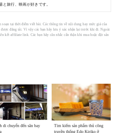
銭湯と旅行、映画が好きです。
n soạn tại thời điểm viết bài. Các thông tin về nội dung hay mức giá của
t được đăng tải. Vì vậy các bạn hãy lưu ý xác nhận lại trước khi đi. Ngoài
iên kết affiliate link. Các bạn hãy cân nhắc cẩn thận khi mua hoặc đặt sản
h di chuyển đến sân bay
Tìm kiếm sản phẩm thủ công
a
truyền thống Edo Kiriko ở