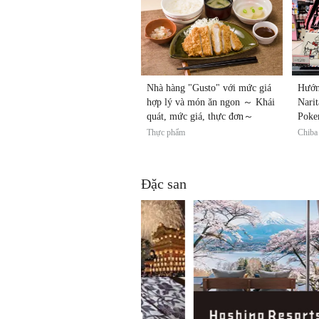
Nhà hàng "Gusto" với mức giá
Hướn
hợp lý và món ăn ngon ～ Khái
Nari
quát, mức giá, thực đơn～
Poke
điện 
Thực phẩm
Chiba
Đặc san