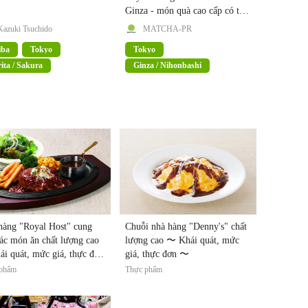
Ginza - món quà cao cấp có thể
mua được ở Tokyo
Kazuki Tsuchido
MATCHA-PR
iba
Tokyo
Tokyo
ita / Sakura
Ginza / Nihonbashi
hàng "Royal Host" cung
Chuỗi nhà hàng "Denny's" chất
ác món ăn chất lượng cao
lượng cao 〜 Khái quát, mức
i quát, mức giá, thực đơn
giá, thực đơn 〜
phẩm
Thực phẩm