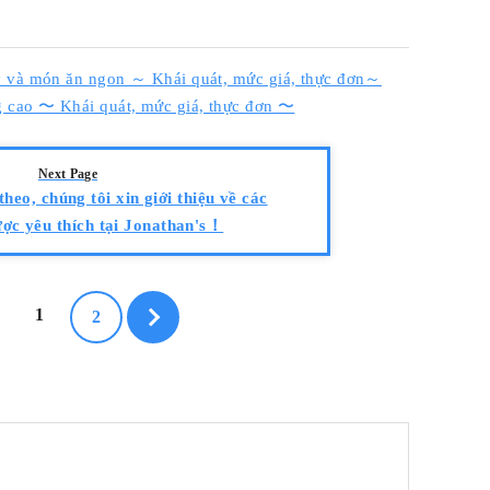
ý và món ăn ngon ～ Khái quát, mức giá, thực đơn～
g cao 〜 Khái quát, mức giá, thực đơn 〜
Next Page
theo, chúng tôi xin giới thiệu về các
ợc yêu thích tại Jonathan's！
1
2