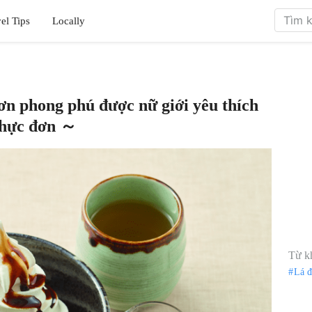
el Tips
Locally
ơn phong phú được nữ giới yêu thích
thực đơn ～
Từ k
Lá 