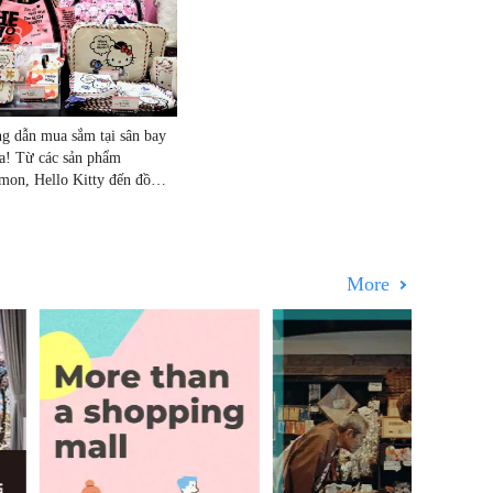
g dẫn mua sắm tại sân bay
ta! Từ các sản phẩm
mon, Hello Kitty đến đồ
gia dụng, rượu!
More