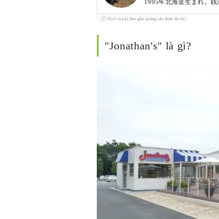
1995年北海道生まれ。
Dịch vụ này bao gồm quảng cáo được tài trợ.
"Jonathan's" là gì?