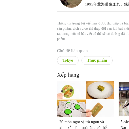
1995年北海道生まれ。
Thông tin trong bài viết này được thu thập và biê
sản phẩm, dịch vụ có thể thay đổi sau khi bài viế
ra, trong một số bài viết có thể sẽ có đường dẫn l
phẩm.
Chủ đề liên quan
Tokyo
Thực phẩm
Xếp hạng
20 món ngọt vị trà ngon và
5 các
xinh xắn làm quà tặng có thể
Narit