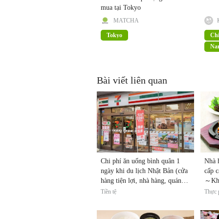
mua tại Tokyo
MATCHA
Tokyo
Ch
Nar
Bài viết liên quan
Chi phí ăn uống bình quân 1
Nhà 
ngày khi du lịch Nhật Bản (cửa
cấp c
hàng tiện lợi, nhà hàng, quán
～Khá
sushi)
～
Tiền tệ
Thực 