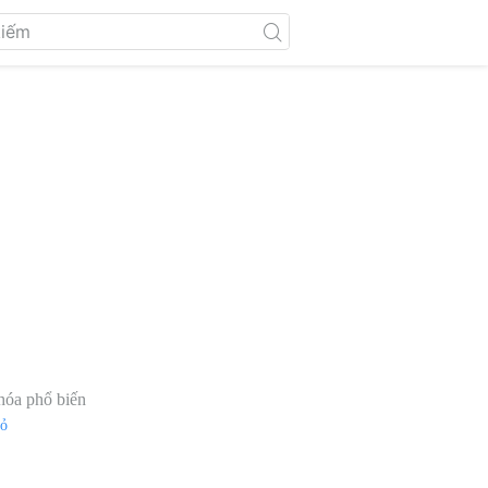
hóa phổ biến
đỏ