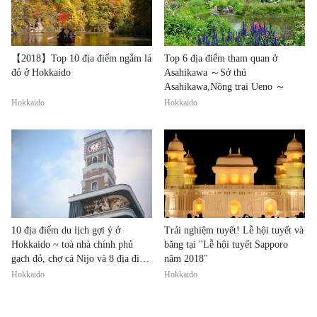
【2018】Top 10 địa điểm ngắm lá
Top 6 địa điểm tham quan ở
đỏ ở Hokkaido
Asahikawa ～Sở thú
Asahikawa,Nông trại Ueno ～
Hokkaido
Hokkaido
10 địa điểm du lịch gợi ý ở
Trải nghiệm tuyết! Lễ hội tuyết và
Hokkaido ~ toà nhà chính phủ
băng tại "Lễ hội tuyết Sapporo
gạch đỏ, chợ cá Nijo và 8 địa điểm
năm 2018"
khác ~
Hokkaido
Hokkaido