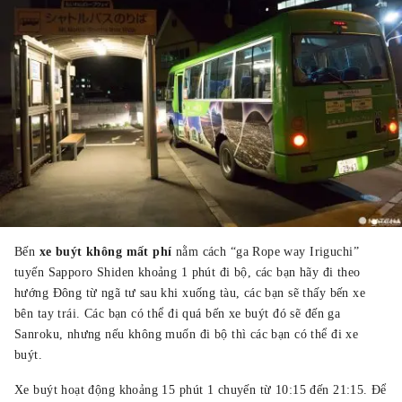
Bến
xe buýt không mất phí
nằm cách “ga Rope way Iriguchi”
tuyến Sapporo Shiden khoảng 1 phút đi bộ, các bạn hãy đi theo
hướng Đông từ ngã tư sau khi xuống tàu, các bạn sẽ thấy bến xe
bên tay trái. Các bạn có thể đi quá bến xe buýt đó sẽ đến ga
Sanroku, nhưng nếu không muốn đi bộ thì các bạn có thể đi xe
buýt.
Xe buýt hoạt động khoảng 15 phút 1 chuyến từ 10:15 đến 21:15. Để