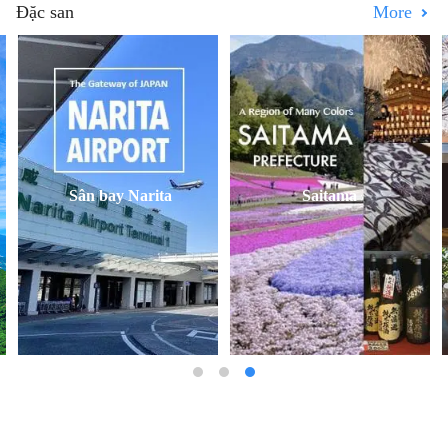
Đặc san
More
ta
Saitama