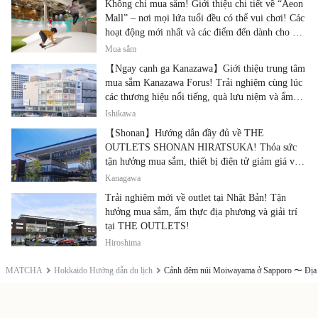
Không chỉ mua sắm! Giới thiệu chi tiết về “Aeon
Mall” – nơi mọi lứa tuổi đều có thể vui chơi! Các
hoạt động mới nhất và các điểm đến dành cho gia
đình.
Mua sắm
【Ngay cạnh ga Kanazawa】Giới thiệu trung tâm
mua sắm Kanazawa Forus! Trải nghiệm cùng lúc
các thương hiệu nổi tiếng, quà lưu niệm và ẩm
thực địa phương
Ishikawa
【Shonan】Hướng dẫn đầy đủ về THE
OUTLETS SHONAN HIRATSUKA! Thỏa sức
tận hưởng mua sắm, thiết bị điện tử giảm giá và
ẩm thực địa phương tại cùng một địa điểm!
Kanagawa
Trải nghiệm mới về outlet tại Nhật Bản! Tận
hưởng mua sắm, ẩm thực địa phương và giải trí
tại THE OUTLETS!
Hiroshima
MATCHA
Hokkaido Hướng dẫn du lịch
Cảnh đêm núi Moiwayama ở Sapporo 〜 Địa đi