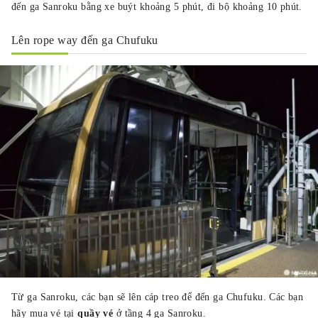
đến ga Sanroku bằng xe buýt khoảng 5 phút, đi bộ khoảng 10 phút.
Lên rope way đến ga Chufuku
Từ ga Sanroku, các bạn sẽ lên cáp treo để đến ga Chufuku. Các bạn
hãy mua vé tại
quầy vé
ở tầng 4 ga Sanroku.