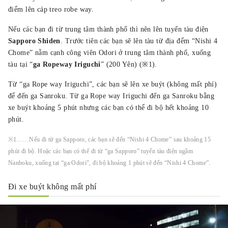
điểm lên cáp treo robe way.
Nếu các bạn đi từ trung tâm thành phố thì nên lên tuyến tàu điện
Sapporo Shiden
. Trước tiên các bạn sẽ lên tàu từ địa đểm “Nishi 4
Chome” nằm cạnh công viên Odori ở trung tâm thành phố, xuống
tàu tại “
ga Ropeway Iriguchi
” (200 Yên) (※1).
Từ “ga Rope way Iriguchi”, các bạn sẽ lên xe buýt (không mất phí)
để đến ga Sanroku. Từ ga Rope way Iriguchi đến ga Sanroku bằng
xe buýt khoảng 5 phút nhưng các bạn có thể đi bộ hết khoảng 10
phút.
※1……Nếu đi từ ga Sapporo, các bạn sẽ đến “Nishi 4 Chome” sau khoảng 15
phút đi bộ. Hoặc các bạn có thể đi từ “ga Sapporo” tuyến tàu điện ngầm
Nanboku, xuống tại “ga Odori”, đi bộ khoảng 1 phút sẽ đến “Nishi 4 Chome”.
Đi xe buýt không mất phí