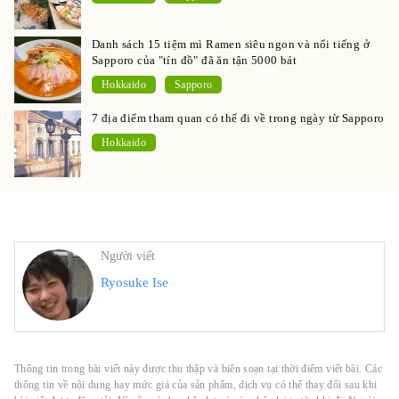
Danh sách 15 tiệm mì Ramen siêu ngon và nổi tiếng ở
Sapporo của "tín đồ" đã ăn tận 5000 bát
Hokkaido
Sapporo
7 địa điểm tham quan có thể đi về trong ngày từ Sapporo
Hokkaido
Người viết
Ryosuke Ise
Thông tin trong bài viết này được thu thập và biên soạn tại thời điểm viết bài. Các
thông tin về nội dung hay mức giá của sản phẩm, dịch vụ có thể thay đổi sau khi