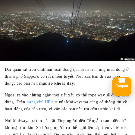
Đài quan sát trên đỉnh núi hoạt động quanh năm nhưng mùa đông ở
thành phố Sapporo có rất nhiều
tuyết
. Nếu các bạn đi vào mùa
đông, các bạn nên
mặc áo khoác dày
.
Coupon
Ngoài ra vào những ngày thời tiết xấu có thể rope way sẽ dừng hoạt
động. Trên
trang chủ HP
của núi Moiwayama cũng có thông tin về
hoạt động của cáp treo, vì vậy các bạn nên tra cứu trước khi đi.
Núi Moiwayama thu hút rất đông người đến để ngắm cảnh đêm từ
khi mặt trời lặn. Số lượng người có thể ngồi lên cáp treo và Moriss
car giới hạn là 60 người 1 lần, vì vậy nếu không thể ngồi hết 1 lần