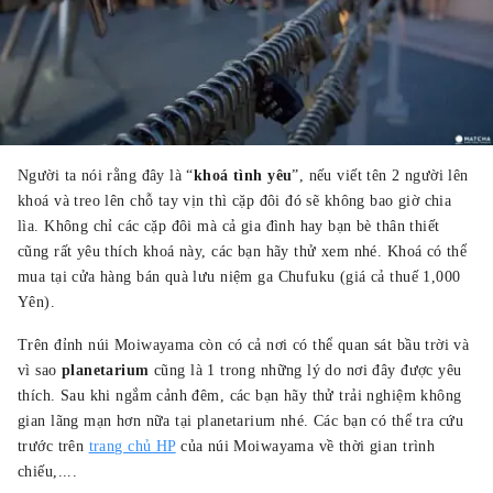
Người ta nói rằng đây là “
khoá tình yêu
”, nếu viết tên 2 người lên
khoá và treo lên chỗ tay vịn thì cặp đôi đó sẽ không bao giờ chia
lìa. Không chỉ các cặp đôi mà cả gia đình hay bạn bè thân thiết
cũng rất yêu thích khoá này, các bạn hãy thử xem nhé. Khoá có thể
mua tại cửa hàng bán quà lưu niệm ga Chufuku (giá cả thuế 1,000
Yên).
Trên đỉnh núi Moiwayama còn có cả nơi có thể quan sát bầu trời và
vì sao
planetarium
cũng là 1 trong những lý do nơi đây được yêu
thích. Sau khi ngắm cảnh đêm, các bạn hãy thử trải nghiệm không
gian lãng mạn hơn nữa tại planetarium nhé. Các bạn có thể tra cứu
trước trên
trang chủ HP
của núi Moiwayama về thời gian trình
chiếu,....