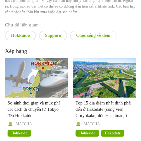
bài viết được đăng tải. Vì vậy các bạn hãy lưu ý xác nhận lại trước khi đi. Ngoài
ra, trong một số bài viết có thể sẽ có đường dẫn liên kết affiliate link. Các bạn hãy
cân nhắc cẩn thận khi mua hoặc đặt sản phẩm.
Chủ đề liên quan
Hokkaido
Sapporo
Cuộc sống về đêm
Xếp hạng
So sánh thời gian và mức phí
Top 15 địa điểm nhất định phải
các cách di chuyển từ Tokyo
đến ở Hakodate (công viên
đến Hokkaido
Goryokaku, dốc Hachiman, toà
nhà gạch đỏ, công viên quốc gia
MATCHA
MATCHA
Onuma)
Hokkaido
Hokkaido
Hakodate