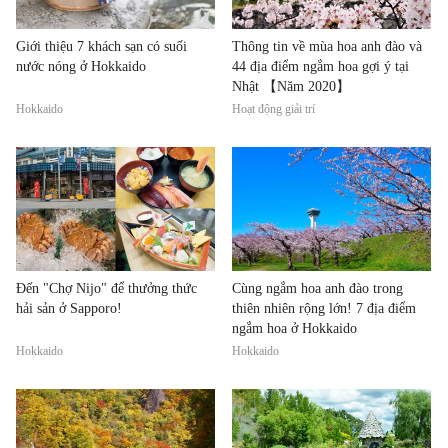
Giới thiệu 7 khách sạn có suối
Thông tin về mùa hoa anh đào và
nước nóng ở Hokkaido
44 địa điểm ngắm hoa gợi ý tại
Nhật 【Năm 2020】
Hokkaido
Hoạt động giải trí
Đến "Chợ Nijo" để thưởng thức
Cùng ngắm hoa anh đào trong
hải sản ở Sapporo!
thiên nhiên rộng lớn! 7 địa điểm
ngắm hoa ở Hokkaido
Hokkaido
Hokkaido