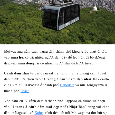
Moiwayama nằm cách trung tâm thành phố khoảng 30 phút đi tàu,
vào
mùa hè
, có rất nhiều người đến đây để leo núi, đi bộ đường
dài, vào
mùa đông
lại có nhiều người đến để trượt tuyết.
Cảnh đêm
nhìn từ đài quan sát trên đỉnh núi là phong cảnh tuyệt
đẹp, được lựa chọn vào “
1 trong 3 cảnh đêm đẹp nhất Hokkaido
”
cùng với núi Hakodate ở thành phố
Hakodate
và núi Tenguyama ở
thành phố
Otaru
.
Vào năm 2015, cảnh đêm ở thành phố Sapporo đã được lựa chọn
vào “
1 trong 3 cảnh đêm mới đẹp nhất Nhật Bản
” cùng với cảnh
đêm ở Nagasaki và
Kobe
, cảnh đêm từ núi Moiwayama thu hút sự