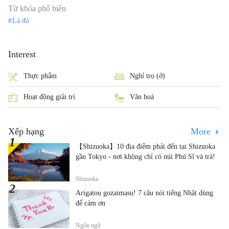
Từ khóa phổ biến
Lá đỏ
Interest
Thực phẩm
Nghỉ trọ (ở)
Hoạt động giải trí
Văn hoá
Xếp hạng
More
【Shizuoka】10 địa điểm phải đến tại Shizuoka
gần Tokyo - nơi không chỉ có núi Phú Sĩ và trà!
Shizuoka
Arigatou gozaimasu! 7 câu nói tiếng Nhật dùng
để cảm ơn
Ngôn ngữ