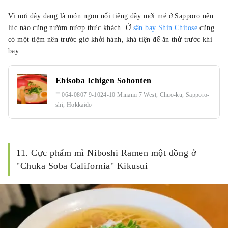
Vì nơi đây đang là món ngon nổi tiếng đầy mới mẻ ở Sapporo nên
lúc nào cũng nườm nượp thực khách. Ở
sân bay Shin Chitose
cũng
có một tiệm nên trước giờ khởi hành, khá tiện để ăn thử trước khi
bay.
Ebisoba Ichigen Sohonten
〒064-0807 9-1024-10 Minami 7 West, Chuo-ku, Sapporo-
shi, Hokkaido
11. Cực phẩm mì Niboshi Ramen một đồng ở
"Chuka Soba California" Kikusui