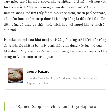
Tuy nước súp đậm màu Shoyu nhưng không hề bị mặn, kết hợp với
tỏi băm
đẩy hương vị thơm ngon lên đến hoàn hảo! Với món mì
Ramen không thể tìm thấy ở nơi nào khác trong thành phố Sapporo,
cửa tiệm luôn nườm nượp thực khách xếp hàng là điều dễ hiểu. Cửa
tiệm cũng có phục vụ phần nhỏ, thích hợp với người không thích ăn
quá nhiều.
Isonokaduo
mở cửa khá muộn, từ 22 giờ
, càng trễ khách đến càng
đông nên tốt nhất là bạn hãy canh thời gian đúng vào lúc mở cửa.
Một điều lưu ý khác là cửa tiệm nằm trong tòa nhà nhỏ nên khá khó
trông thấy khi nhìn từ bên ngoài.
Isono Kazuo
Tòa nhà Asahi Kanko, 5-21 Minami 5-jo Nishi, Chuo-ku,
Sapporo-shi, Hok...
13. "Ramen Sapporo Ichiryuan" ở ga Sapporo -