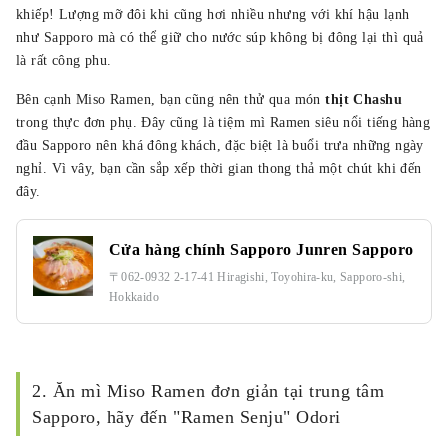
khiếp! Lượng mỡ đôi khi cũng hơi nhiều nhưng với khí hậu lạnh
như Sapporo mà có thể giữ cho nước súp không bị đông lại thì quả
là rất công phu.
Bên cạnh Miso Ramen, bạn cũng nên thử qua món
thịt Chashu
trong thực đơn phụ. Đây cũng là tiệm mì Ramen siêu nổi tiếng hàng
đầu Sapporo nên khá đông khách, đặc biệt là buổi trưa những ngày
nghỉ. Vì vây, bạn cần sắp xếp thời gian thong thả một chút khi đến
đây.
Cửa hàng chính Sapporo Junren Sapporo
〒062-0932 2-17-41 Hiragishi, Toyohira-ku, Sapporo-shi,
Hokkaido
2. Ăn mì Miso Ramen đơn giản tại trung tâm
Sapporo, hãy đến "Ramen Senju" Odori