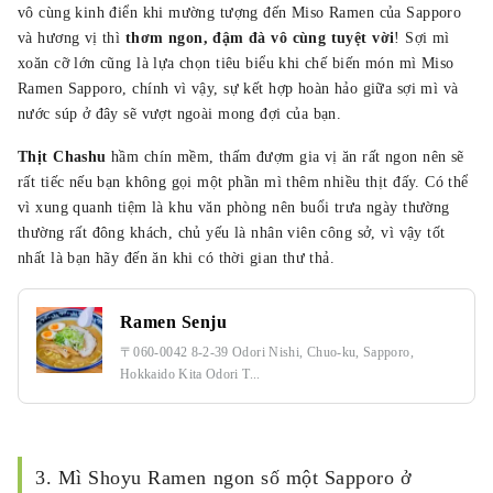
vô cùng kinh điển khi mường tượng đến Miso Ramen của Sapporo
và hương vị thì
thơm ngon, đậm đà vô cùng tuyệt vời
! Sợi mì
xoăn cỡ lớn cũng là lựa chọn tiêu biểu khi chế biến món mì Miso
Ramen Sapporo, chính vì vậy, sự kết hợp hoàn hảo giữa sợi mì và
nước súp ở đây sẽ vượt ngoài mong đợi của bạn.
Thịt Chashu
hầm chín mềm, thấm đượm gia vị ăn rất ngon nên sẽ
rất tiếc nếu bạn không gọi một phần mì thêm nhiều thịt đấy. Có thể
vì xung quanh tiệm là khu văn phòng nên buổi trưa ngày thường
thường rất đông khách, chủ yếu là nhân viên công sở, vì vậy tốt
nhất là bạn hãy đến ăn khi có thời gian thư thả.
Ramen Senju
〒060-0042 8-2-39 Odori Nishi, Chuo-ku, Sapporo,
Hokkaido Kita Odori T...
3. Mì Shoyu Ramen ngon số một Sapporo ở