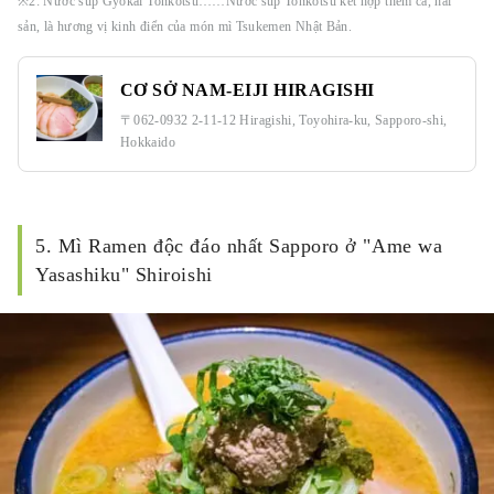
※2: Nước súp Gyokai Tonkotsu……Nước súp Tonkotsu kết hợp thêm cá, hải
sản, là hương vị kinh điển của món mì Tsukemen Nhật Bản.
CƠ SỞ NAM-EIJI HIRAGISHI
〒062-0932 2-11-12 Hiragishi, Toyohira-ku, Sapporo-shi,
Hokkaido
5. Mì Ramen độc đáo nhất Sapporo ở "Ame wa
Yasashiku" Shiroishi