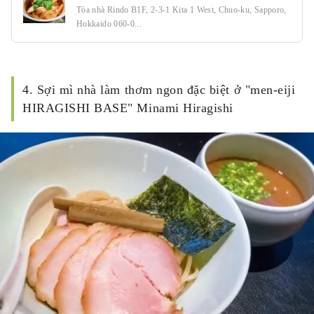
Tòa nhà Rindo B1F, 2-3-1 Kita 1 West, Chuo-ku, Sapporo,
Hokkaido 060-0...
4. Sợi mì nhà làm thơm ngon đặc biệt ở "men-eiji
HIRAGISHI BASE" Minami Hiragishi