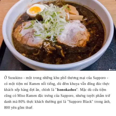
Ở Susukino - một trong những khu phố thương mại của Sapporo -
có một tiệm mì Ramen nổi tiếng, dù đêm khuya vẫn đông đúc thực
khách xếp hàng đợi ăn, chính là "
Isonokaduo
". Mặc dù cửa tiệm
cũng có Miso Ramen đặc trưng của Sapporo, nhưng tuyệt phẩm trứ
danh mà 80% thực khách thường gọi là "Sapporo Black" trong ảnh,
800 yên gồm thuế.