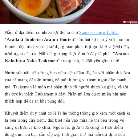
Nằm ở địa điểm có nhiều lợi thế là chợ
Sapporo Jogai Ichiba
,
"
Aradaki Tonkotsu Araton Honten
" thu hút sự chú ý với món mì
Ramen độc nhất vô nhị sử dụng toàn phần thịt gọi là Ara (※4) đầy
tươi ngon của cá. Nổi tiếng trong thực đơn ở đây là phần "
Araton
Kakubuta Noko Tsukemen
" trong ảnh, 1.250 yên gồm thuế.
Nước súp nấu từ xương heo nêm nếm đậm đà, ăn với phần thịt Ara
của cá mang đến ấn tượng về một hương vị thơm ngon đầy mạnh
mẽ. Tsukemen là món mì phân định rõ người thích kẻ ghét, và tôi
thì cực kì thích Tsukemen ở đây. Phần mì lớn được miễn phí nên
thích hợp để đi ăn khi bụng đói.
Khuyết điểm duy nhất có lẽ là hệ thống thông gió kém một cách kì
lạ bên trong cửa tiệm, đặc biệt nếu vào mùa hè thì bên trong vô
cùng oi bức và khó chịu. Ngoài ra, giữa trưa cũng là thời điểm
đông đúc nên bạn cần sắp xếp thời gian thư thả nếu dự định đến