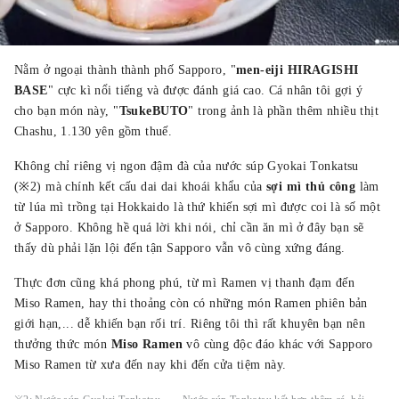
Nằm ở ngoại thành thành phố Sapporo, "
men-eiji HIRAGISHI
BASE
" cực kì nổi tiếng và được đánh giá cao. Cá nhân tôi gợi ý
cho bạn món này, "
TsukeBUTO
" trong ảnh là phần thêm nhiều thịt
Chashu, 1.130 yên gồm thuế.
Không chỉ riêng vị ngon đậm đà của nước súp Gyokai Tonkatsu
(※2) mà chính kết cấu dai dai khoái khẩu của
sợi mì thủ công
làm
từ lúa mì trồng tại Hokkaido là thứ khiến sợi mì được coi là số một
ở Sapporo. Không hề quá lời khi nói, chỉ cần ăn mì ở đây bạn sẽ
thấy dù phải lặn lội đến tận Sapporo vẫn vô cùng xứng đáng.
Thực đơn cũng khá phong phú, từ mì Ramen vị thanh đạm đến
Miso Ramen, hay thi thoảng còn có những món Ramen phiên bản
giới hạn,... dễ khiến bạn rối trí. Riêng tôi thì rất khuyên bạn nên
thưởng thức món
Miso Ramen
vô cùng độc đáo khác với Sapporo
Miso Ramen từ xưa đến nay khi đến cửa tiệm này.