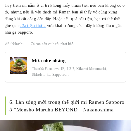
Tuy tiệm mì nằm ở vị trí không mấy thuận tiện nếu bạn không có ô
tô, nhưng nếu là yêu thích mì Ramen bạn sẽ thấy vô cùng xứng
đáng khi cất công đến đây. Hoặc nếu quá bất tiện, bạn có thể thử
ghé qua
cửa tiệm thứ 2
vừa khai trương cách đây không lâu ở gần
nhà ga Sapporo.
※3: Niboshi……Cá con nấu chín rồi phơi khô.
Mưa nhẹ nhàng
Tòa nhà Furukawa 1F, 4-2-7, Kikusui Motomachi,
Shiroishi-ku, Sapporo,...
6. Làn sóng mới trong thế giới mì Ramen Sapporo
ở "Mensho Maruha BEYOND" Nakanoshima