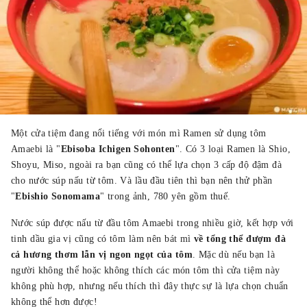
Một cửa tiệm đang nổi tiếng với món mì Ramen sử dụng tôm
Amaebi là "
Ebisoba Ichigen Sohonten
". Có 3 loại Ramen là Shio,
Shoyu, Miso, ngoài ra bạn cũng có thể lựa chọn 3 cấp độ đậm đà
cho nước súp nấu từ tôm. Và lầu đầu tiên thì bạn nên thử phần
"
Ebishio Sonomama
" trong ảnh, 780 yên gồm thuế.
Nước súp được nấu từ đầu tôm Amaebi trong nhiều giờ, kết hợp với
tinh dầu gia vị cũng có tôm làm nên bát mì
về tổng thể
đượm đà
cả hương thơm lẫn vị ngon ngọt của tôm
. Mặc dù nếu bạn là
người không thể hoặc không thích các món tôm thì cửa tiệm này
không phù hợp, nhưng nếu thích thì đây thực sự là lựa chọn chuẩn
không thể hơn được!