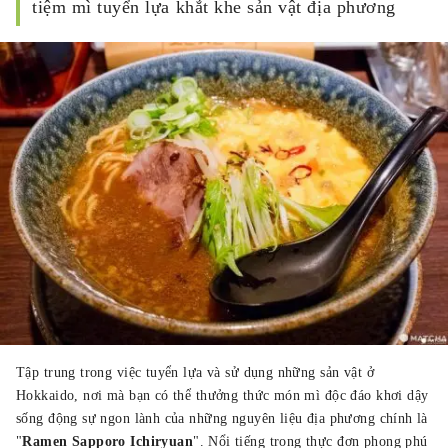
tiệm mì tuyển lựa khắt khe sản vật địa phương
Tập trung trong việc tuyển lựa và sử dụng những sản vật ở
Hokkaido, nơi mà bạn có thể thưởng thức món mì độc đáo khơi dậy
sống động sự ngon lành của những nguyên liệu địa phương chính là
"
Ramen Sapporo Ichiryuan
". Nổi tiếng trong thực đơn phong phú