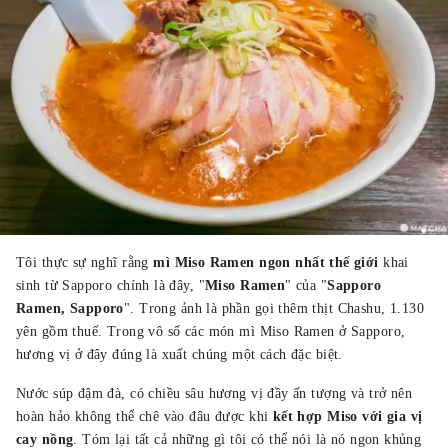
Tôi thực sự nghĩ rằng
mì Miso Ramen
ngon nhất thế giới
khai
sinh từ Sapporo chính là đây, "
Miso Ramen
" của "
Sapporo
Ramen, Sapporo
". Trong ảnh là phần gọi thêm thịt Chashu, 1.130
yên gồm thuế. Trong vô số các món mì Miso Ramen ở Sapporo,
hương vị ở đây đúng là xuất chúng một cách đặc biệt.
Nước súp đậm đà, có chiều sâu hương vị đầy ấn tượng và trở nên
hoàn hảo không thể chê vào đâu được khi
kết hợp Miso với gia vị
cay nồng
. Tóm lại tất cả những gì tôi có thể nói là nó ngon khủng