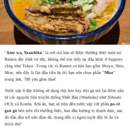
"
Ame wa, Yasashiku
" là nơi mà bạn sẽ được thưởng thức món mì
Ramen độc nhất vô nhị, không thể tìm thấy tại đâu khác ở Sapporo
cũng như Tokyo. Trong các vị Ramen cơ bản bao gồm Shoyu, Shio,
Miso, nếu đây là lần đầu tiên ăn thì bạn nên chọn phần "
Miso
"
trong ảnh, 780 yên gồm thuế.
Nước súp ở đây không sử dụng thịt heo hay thịt gà mà lại được nấu
từ các nguyên liệu truyền thống Nhật Bản (Washoku) như Niboshi
(※3) và Konbu. Khi ăn, bạn sẽ trộn đều nước súp với phần
pa-tê
gan gà
bên trên rồi thưởng thức, ban đầu hương vị thanh đạm, sau
đó dần dần trở nên đậm đà, mang đến vị ngon tuyệt đầy bí ẩn và
thích thú!