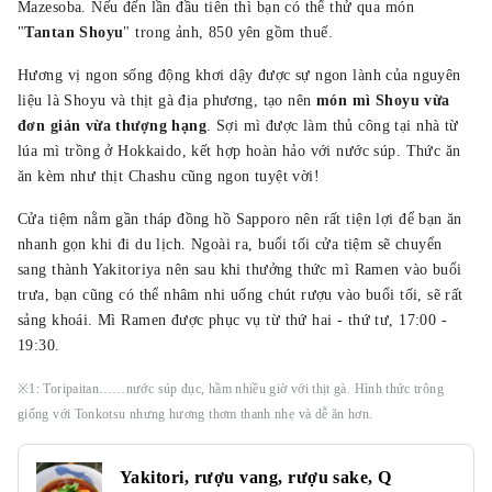
Mazesoba. Nếu đến lần đầu tiên thì bạn có thể thử qua món
"
Tantan Shoyu
" trong ảnh, 850 yên gồm thuế.
Hương vị ngon sống động khơi dậy được sự ngon lành của nguyên
liệu là Shoyu và thịt gà địa phương, tạo nên
món mì Shoyu vừa
đơn giản vừa thượng hạng
. Sợi mì được làm thủ công tại nhà từ
lúa mì trồng ở Hokkaido, kết hợp hoàn hảo với nước súp. Thức ăn
ăn kèm như thịt Chashu cũng ngon tuyệt vời!
Cửa tiệm nằm gần tháp đồng hồ Sapporo nên rất tiện lợi để bạn ăn
nhanh gọn khi đi du lịch. Ngoài ra, buổi tối cửa tiệm sẽ chuyển
sang thành Yakitoriya nên sau khi thưởng thức mì Ramen vào buổi
trưa, bạn cũng có thể nhâm nhi uống chút rượu vào buổi tối, sẽ rất
sảng khoái. Mì Ramen được phục vụ từ thứ hai - thứ tư, 17:00 -
19:30.
※1: Toripaitan……nước súp đục, hầm nhiều giờ với thịt gà. Hình thức trông
giống với Tonkotsu nhưng hương thơm thanh nhẹ và dễ ăn hơn.
Yakitori, rượu vang, rượu sake, Q