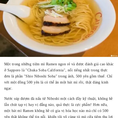
Một trong những tiệm mì Ramen ngon rẻ và được đánh giá cao khác
ở Sapporo là "Chuka Soba California", nổi tiếng nhất trong thực
đơn là phần "Shio Niboshi Soba" trong ảnh, 500 yên gồm thuế. Chỉ
với một đồng 500 yên là có thể ăn một bát mì rồi, thật đáng kinh
ngạc.
Nước súp đượm đà nấu từ Niboshi một cách đầy kỹ thuật, không hề
lẫn chút tạp vị hay vị đắng nào, quả thực là cực phẩm! Hơn nữa,
một bát mì Ramen không hề có gia vị hóa học nào mà chỉ có 500
yên thật không thể tin nổi, khiến tôi vô cùng tò mò cửa tiệm thu lợi