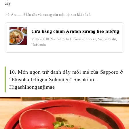
đây.
※4: Ara……Phần đầu và xương còn một thịt sau khi xẻ cá.
Cửa hàng chính Araton xương heo nướng
〒060-0010 21-15-1 Kita 10 West, Chuo-ku, Sapporo-shi,
Hokkaido
10. Món ngon trứ danh đầy mới mẻ của Sapporo ở
"Ebisoba Ichigen Sohonten" Susukino -
Higashihonganjimae