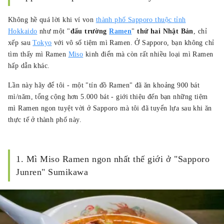
戦中。
Không hề quá lời khi ví von
thành phố Sapporo thuộc tỉnh
Hokkaido
như một "
đấu trường
Ramen
"
thứ hai Nhật Bản
, chỉ
xếp sau
Tokyo
với vô số tiệm mì Ramen. Ở Sapporo, bạn không chỉ
tìm thấy mì Ramen
Miso
kinh điển mà còn rất nhiều loại mì Ramen
hấp dẫn khác.
Lần này hãy để tôi - một "tín đồ Ramen" đã ăn khoảng 900 bát
mì/năm, tổng cộng hơn 5.000 bát - giới thiệu đến bạn những tiệm
mì Ramen ngon tuyệt vời ở Sapporo mà tôi đã tuyển lựa sau khi ăn
thực tế ở thành phố này.
1. Mì Miso Ramen ngon nhất thế giới ở "Sapporo
Junren" Sumikawa