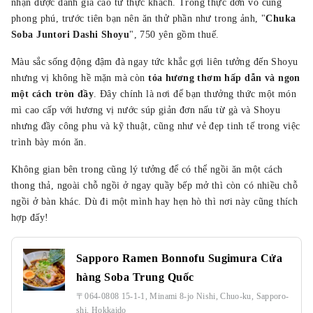
nhận được đánh giá cao từ thực khách. Trong thực đơn vô cùng
phong phú, trước tiên bạn nên ăn thử phần như trong ảnh, "
Chuka
Soba Juntori Dashi Shoyu
", 750 yên gồm thuế.
Màu sắc sống động đậm đà ngay tức khắc gợi liên tưởng đến Shoyu
nhưng vị không hề mặn mà còn
tỏa hương thơm hấp dẫn và ngon
một cách tròn đầy
. Đây chính là nơi để bạn thưởng thức một món
mì cao cấp với hương vị nước súp giản đơn nấu từ gà và Shoyu
nhưng đầy công phu và kỹ thuật, cũng như vẻ đẹp tinh tế trong việc
trình bày món ăn.
Không gian bên trong cũng lý tưởng để có thể ngồi ăn một cách
thong thả, ngoài chỗ ngồi ở ngay quầy bếp mở thì còn có nhiều chỗ
ngồi ở bàn khác. Dù đi một mình hay hẹn hò thì nơi này cũng thích
hợp đấy!
Sapporo Ramen Bonnofu Sugimura Cửa
hàng Soba Trung Quốc
〒064-0808 15-1-1, Minami 8-jo Nishi, Chuo-ku, Sapporo-
shi, Hokkaido