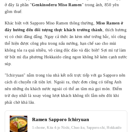
ở đây là phần "
Genkinoderu Miso Ramen
" trong ảnh, 850 yên
gồm thuế.
Khác biệt với Sapporo Miso Ramen thông thường,
Miso Ramen ở
đây hướng đến đối tượng thực khách trưởng thành
, thích hương
vị có chút đăng đắng. Ngay cả thức ăn kèm như trứng bắc, tỏi cũng
thể hiện được công phu trong nấu nướng, hạn chế sao cho mùi
không tỏa ra quá nhiều, vô cùng độc đáo và đặc biệt! Sợi mì tự làm
từ bột mì địa phương Hokkaido cũng ngon không hề kém cạnh nước
súp.
"Ichiryuan" nằm trong tòa nhà kết nối trực tiếp với ga Sapporo nên
cách di chuyển rất tiện lợi. Ngoài ra, thực đơn cũng có tiếng Anh
nên những du khách nước ngoài có thể an tâm mà gọi món. Điểm
trừ duy nhất là xoay vòng lượt khách không tốt lắm nên đôi khi
phải chờ khá lâu.
Ramen Sapporo Ichiryuan
1-chome, Kita 4-jo Nishi, Chuo-ku, Sapporo-shi, Hokkaido