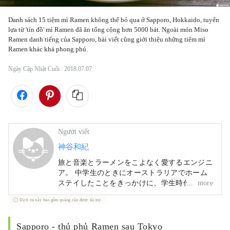
Danh sách 15 tiệm mì Ramen không thể bỏ qua ở Sapporo, Hokkaido, tuyển 
lựa từ 'tín đồ' mì Ramen đã ăn tổng cộng hơn 5000 bát. Ngoài món Miso 
Ramen danh tiếng của Sapporo, bài viết cũng giới thiệu những tiệm mì 
Ramen khác khá phong phú.
Ngày Cập Nhật Cuối :
2018.07.07
Người viết
神谷和紀
旅と音楽とラーメンをこよなく愛するエンジニ
ア。 中学生のときにオーストラリアでホーム
ステイしたことをきっかけに、学生時代はバッ
more
クパッカーにハマる。そんな中で改めて日本の
Dịch vụ này bao gồm quảng cáo được tài trợ.
良さを実感し、それをもっと世界中に広めたい
と思ってMATCHAのライターに。 マイブーム
はカメラで、最近はHDRとタイムラプスに挑
Sapporo - thủ phủ Ramen sau Tokyo