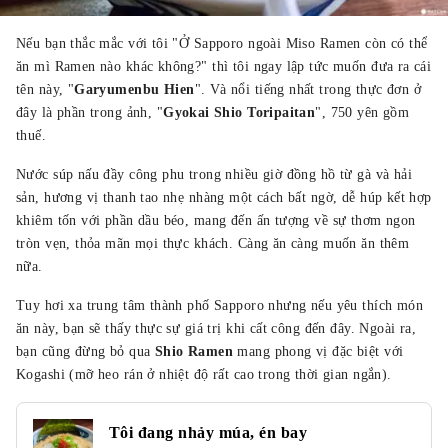
Nếu bạn thắc mắc với tôi "Ở Sapporo ngoài Miso Ramen còn có thể
ăn mì Ramen nào khác không?" thì tôi ngay lập tức muốn đưa ra cái
tên này, "
Garyumenbu Hien
". Và nổi tiếng nhất trong thực đơn ở
đây là phần trong ảnh, "
Gyokai Shio Toripaitan
", 750 yên gồm
thuế.
Nước súp nấu đầy công phu trong nhiều giờ đồng hồ từ gà và hải
sản, hương vị thanh tao nhẹ nhàng một cách bất ngờ, dễ húp kết hợp
khiêm tốn với phần dầu béo, mang đến ấn tượng về sự thơm ngon
tròn vẹn, thỏa mãn mọi thực khách. Càng ăn càng muốn ăn thêm
nữa.
Tuy hơi xa trung tâm thành phố Sapporo nhưng nếu yêu thích món
ăn này, bạn sẽ thấy thực sự giá trị khi cất công đến đây. Ngoài ra,
bạn cũng đừng bỏ qua
Shio Ramen
mang phong vị đặc biệt với
Kogashi (mỡ heo rán ở nhiệt độ rất cao trong thời gian ngắn).
Tôi đang nhảy múa, én bay