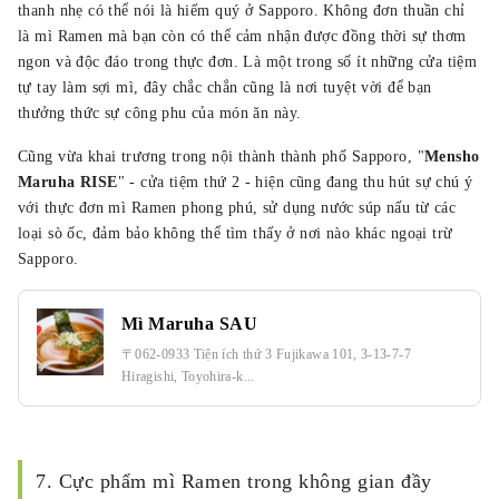
thanh nhẹ có thể nói là hiếm quý ở Sapporo. Không đơn thuần chỉ
là mì Ramen mà bạn còn có thể cảm nhận được đồng thời sự thơm
ngon và độc đáo trong thực đơn. Là một trong số ít những cửa tiệm
tự tay làm sợi mì, đây chắc chắn cũng là nơi tuyệt vời để bạn
thưởng thức sự công phu của món ăn này.
Cũng vừa khai trương trong nội thành thành phố Sapporo, "
Mensho
Maruha
RISE
" - cửa tiệm thứ 2 - hiện cũng đang thu hút sự chú ý
với thực đơn mì Ramen phong phú, sử dụng nước súp nấu từ các
loại sò ốc, đảm bảo không thể tìm thấy ở nơi nào khác ngoại trừ
Sapporo.
Mì Maruha SAU
〒062-0933 Tiện ích thứ 3 Fujikawa 101, 3-13-7-7
Hiragishi, Toyohira-k...
7. Cực phẩm mì Ramen trong không gian đầy