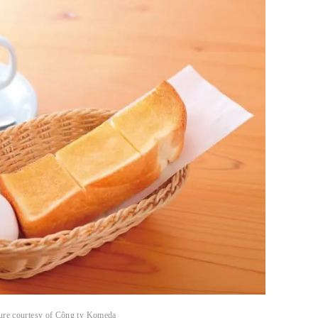
ture courtesy of Công ty Komeda