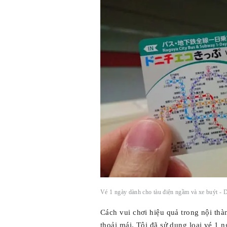
Vé 1 ngày dành cho tàu điện ngầm và xe buýt - D
Cách vui chơi hiệu quả trong nội th
thoải mái. Tôi đã sử dụng loại vé 1 