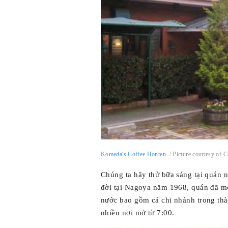
Komeda's Coffee Honten
/ Picture courtesy of
Chúng ta hãy thử bữa sáng tại quán nổ
đời tại Nagoya năm 1968, quán đã mở
nước bao gồm cả chi nhánh trong th
nhiều nơi mở từ 7:00.