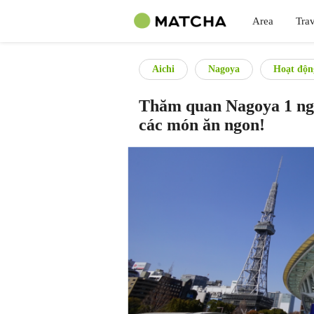
Area
Trav
Aichi
Nagoya
Hoạt động
Thăm quan Nagoya 1 ngà
các món ăn ngon!