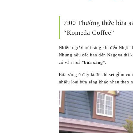
7:00 Thưởng thức bữa s
“Komeda Coffee”
Nhiều người nói rằng khi đến Nhật “
Nhưng nếu các bạn đến Nagoya thì k
có văn hoá “
bữa sáng
”.
Bữa sáng ở đây là để chỉ set gồm có 
nhiều loại bữa sáng khác nhau theo 