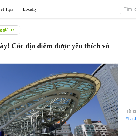
el Tips
Locally
 giải trí
y! Các địa điểm được yêu thích và
Từ k
Lá 