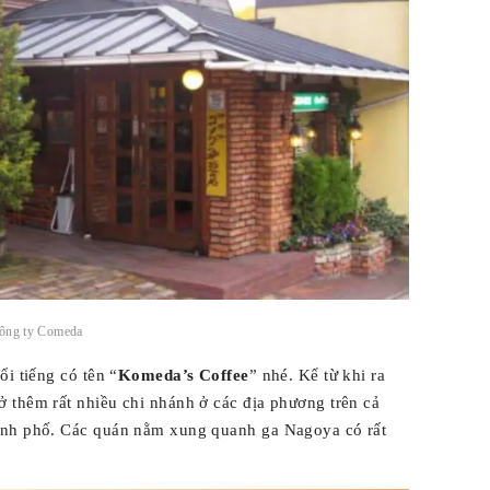
 Công ty Comeda
i tiếng có tên “
Komeda’s Coffee
” nhé. Kể từ khi ra
 thêm rất nhiều chi nhánh ở các địa phương trên cả
ành phố. Các quán nằm xung quanh ga Nagoya có rất