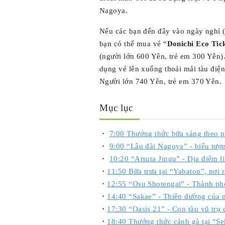
Nagoya.
Nếu các bạn đến đây vào ngày nghỉ (t
bạn có thể mua vé “
Donichi Eco Tic
(người lớn 600 Yên, trẻ em 300 Yên)
dụng vé lên xuống thoải mái tàu điệ
Người lớn 740 Yên, trẻ em 370 Yên.
Mục lục
・
7:00 Thưởng thức bữa sáng theo 
・
9:00 “Lâu đài Nagoya” - biểu tư
・
10:20 “Atsuta Jingu” - Địa điểm l
・
11:50 Bữa trưa tại “Yabaton”, nơi 
・
12:55 “Osu Shotengai” - Thành p
・
14:40 “Sakae” - Thiên đường của 
・
17:30 “Oasis 21” - Con tàu vũ trụ
・
18:40 Thưởng thức cánh gà tại “S