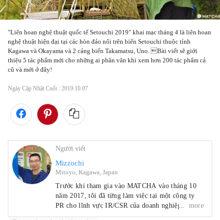
"Liên hoan nghệ thuật quốc tế Setouchi 2019" khai mạc tháng 4 là liên hoan 
nghệ thuật hiện đại tại các hòn đảo nổi trên biển Setouchi thuộc tỉnh 
Kagawa và Okayama và 2 cảng biển Takamatsu, Uno. Bài viết sẽ giới 
thiệu 5 tác phẩm mới cho những ai phân vân khi xem hơn 200 tác phẩm cả 
cũ và mới ở đây!
Ngày Cập Nhật Cuối :
2019.10.07
Người viết
Mizzochi
Mitoyo, Kagawa, Japan
Trước khi tham gia vào MATCHA vào tháng 10
năm 2017, tôi đã từng làm việc tại một công ty
PR cho lĩnh vực IR/CSR của doanh nghiệp và một
more
nhà xuất bản phát hành tạp chí tập trung vào hợp