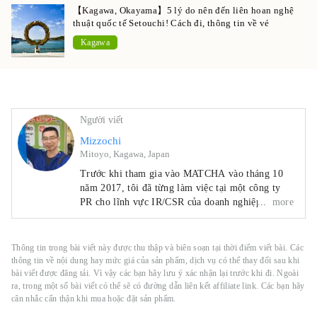
【Kagawa, Okayama】5 lý do nên đến liên hoan nghệ
thuật quốc tế Setouchi! Cách đi, thông tin về vé
Kagawa
Người viết
Mizzochi
Mitoyo, Kagawa, Japan
Trước khi tham gia vào MATCHA vào tháng 10
năm 2017, tôi đã từng làm việc tại một công ty
PR cho lĩnh vực IR/CSR của doanh nghiệp và một
more
nhà xuất bản phát hành tạp chí tập trung vào hợp
tác quốc tế. Tháng 4 năm 2019, tôi chuyển đến
thành phố Mitoyo, tỉnh Kagawa. Tôi viết bài cho
Thông tin trong bài viết này được thu thập và biên soạn tại thời điểm viết bài. Các
du khách ghé thăm Nhật Bản và cũng đóng góp
thông tin về nội dung hay mức giá của sản phẩm, dịch vụ có thể thay đổi sau khi
cho sự phát triển khu vực. Trọng tâm chính của
bài viết được đăng tải. Vì vậy các bạn hãy lưu ý xác nhận lại trước khi đi. Ngoài
ra, trong một số bài viết có thể sẽ có đường dẫn liên kết affiliate link. Các bạn hãy
tôi là viết về dịch vụ internet, thuê xe, khách sạn
cân nhắc cẩn thận khi mua hoặc đặt sản phẩm.
và điểm du lịch ở phía Tây Nhật Bản.