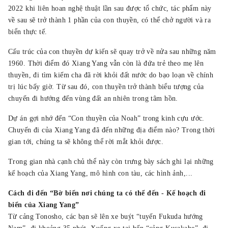
2022 khi liên hoan nghệ thuật lần sau được tổ chức, tác phẩm này
về sau sẽ trở thành 1 phần của con thuyền, có thể chở người và ra
biển thực tế.
Cấu trúc của con thuyền dự kiến sẽ quay trở về nửa sau những năm
1960. Thời điểm đó Xiang Yang vẫn còn là đứa trẻ theo mẹ lên
thuyền, đi tìm kiếm cha đã rời khỏi đất nước do bạo loạn về chính
trị lúc bấy giờ. Từ sau đó, con thuyền trở thành biểu tượng của
chuyến đi hướng đến vùng đất an nhiên trong tâm hồn.
Dự án gợi nhớ đến “Con thuyền của Noah” trong kinh cựu ước.
Chuyến đi của Xiang Yang đã đến những địa điểm nào? Trong thời
gian tới, chúng ta sẽ không thể rời mắt khỏi được.
Trong gian nhà cạnh chủ thể này còn trưng bày sách ghi lại những
kế hoạch của Xiang Yang, mô hình con tàu, các hình ảnh,...
Cách đi đến “Bờ biển nơi chúng ta có thể đến - Kế hoạch đi
biển của Xiang Yang”
Từ cảng Tonosho, các bạn sẽ lên xe buýt “tuyến Fukuda hướng