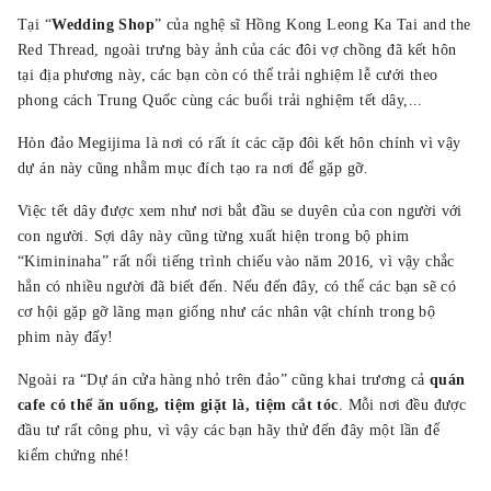
Tại “
Wedding Shop
” của nghệ sĩ Hồng Kong Leong Ka Tai and the
Red Thread, ngoài trưng bày ảnh của các đôi vợ chồng đã kết hôn
tại địa phương này, các bạn còn có thể trải nghiệm lễ cưới theo
phong cách Trung Quốc cùng các buổi trải nghiệm tết dây,...
Hòn đảo Megijima là nơi có rất ít các cặp đôi kết hôn chính vì vậy
dự án này cũng nhằm mục đích tạo ra nơi để gặp gỡ.
Việc tết dây được xem như nơi bắt đầu se duyên của con người với
con người. Sợi dây này cũng từng xuất hiện trong bộ phim
“Kimininaha” rất nổi tiếng trình chiếu vào năm 2016, vì vậy chắc
hẳn có nhiều người đã biết đến. Nếu đến đây, có thể các bạn sẽ có
cơ hội gặp gỡ lãng mạn giống như các nhân vật chính trong bộ
phim này đấy!
Ngoài ra “Dự án cửa hàng nhỏ trên đảo” cũng khai trương cả
quán
cafe có thể ăn uống, tiệm giặt là, tiệm cắt tóc
. Mỗi nơi đều được
đầu tư rất công phu, vì vậy các bạn hãy thử đến đây một lần để
kiểm chứng nhé!