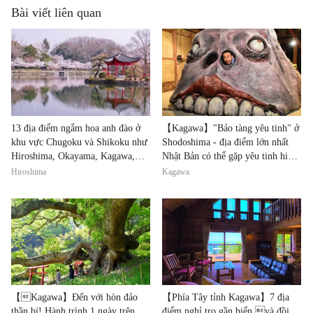
Bài viết liên quan
13 địa điểm ngắm hoa anh đào ở
【Kagawa】"Bảo tàng yêu tinh" ở
khu vực Chugoku và Shikoku như
Shodoshima - địa điểm lớn nhất
Hiroshima, Okayama, Kagawa,
Nhật Bản có thể gặp yêu tinh hiện
Ehime
đại
Hiroshima
Kagawa
【Kagawa】Đến với hòn đảo
【Phía Tây tỉnh Kagawa】7 địa
thần bí! Hành trình 1 ngày trên
điểm nghỉ trọ gần biển và đồi