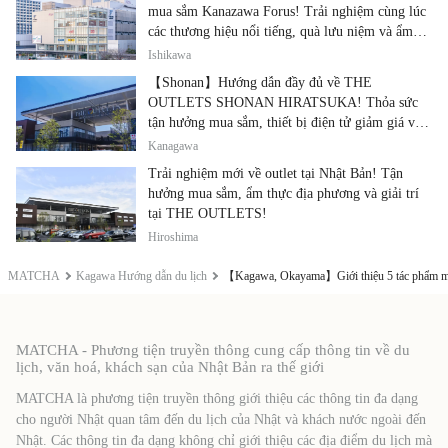
mua sắm Kanazawa Forus! Trải nghiệm cùng lúc
các thương hiệu nổi tiếng, quà lưu niệm và ẩm
thực địa phương
Ishikawa
【Shonan】Hướng dẫn đầy đủ về THE
OUTLETS SHONAN HIRATSUKA! Thỏa sức
tận hưởng mua sắm, thiết bị điện tử giảm giá và
ẩm thực địa phương tại cùng một địa điểm!
Kanagawa
Trải nghiệm mới về outlet tại Nhật Bản! Tận
hưởng mua sắm, ẩm thực địa phương và giải trí
tại THE OUTLETS!
Hiroshima
MATCHA
Kagawa Hướng dẫn du lịch
【Kagawa, Okayama】Giới thiệu 5 tác phẩm mới 
MATCHA - Phương tiện truyền thông cung cấp thông tin về du
lịch, văn hoá, khách sạn của Nhật Bản ra thế giới
MATCHA là phương tiện truyền thông giới thiệu các thông tin đa dạng
cho người Nhật quan tâm đến du lịch của Nhật và khách nước ngoài đến
Nhật. Các thông tin đa dạng không chỉ giới thiệu các địa điểm du lịch mà