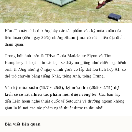
Hòn đảo này chỉ có trưng bày các tác phẩm vào kỳ mùa xuân của
liên hoan (đến ngày 26/5) nhưng
Shamijima
có rất nhiều địa điểm
thăm quan.
Trong bức ảnh trên là “
Pivot
” của Madeleine Flynn và Tim
Humphrey. Thoạt nhìn các bạn sẽ thấy nó giống như chiếc bập bênh
bình thường nhưng ở ngay chính giữa có lắp đặt loa tích hợp AI, có
thể trò chuyện bằng tiếng Nhật, tiếng Anh, tiếng Trung.
Vào
kỳ mùa xuân (19/7 ~ 25/8), kỳ mùa thu (28/9 ~ 4/11) dự
kiến sẽ có rất nhiều tác phẩm mới được công bố
. Các bạn hãy
đến Liên hoan nghệ thuật quốc tế Setouchi và thưởng ngoạn không
gian lạ kì nơi các tác phẩm nghệ thuật được ra đời nhé!
Bài viết liên quan