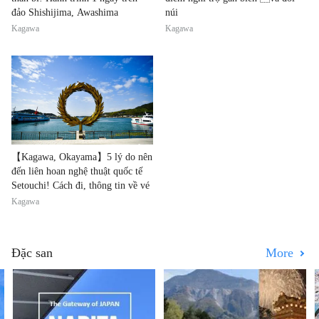
đảo Shishijima, Awashima
núi
Kagawa
Kagawa
【Kagawa, Okayama】5 lý do nên
đến liên hoan nghệ thuật quốc tế
Setouchi! Cách đi, thông tin về vé
Kagawa
Đặc san
More