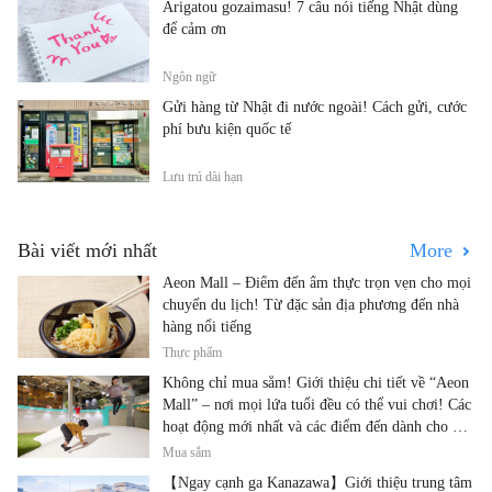
Arigatou gozaimasu! 7 câu nói tiếng Nhật dùng
để cảm ơn
Ngôn ngữ
Gửi hàng từ Nhật đi nước ngoài! Cách gửi, cước
phí bưu kiện quốc tế
Lưu trú dài hạn
Bài viết mới nhất
More
Aeon Mall – Điểm đến ẩm thực trọn vẹn cho mọi
chuyến du lịch! Từ đặc sản địa phương đến nhà
hàng nổi tiếng
Thực phẩm
Không chỉ mua sắm! Giới thiệu chi tiết về “Aeon
Mall” – nơi mọi lứa tuổi đều có thể vui chơi! Các
hoạt động mới nhất và các điểm đến dành cho gia
đình.
Mua sắm
【Ngay cạnh ga Kanazawa】Giới thiệu trung tâm