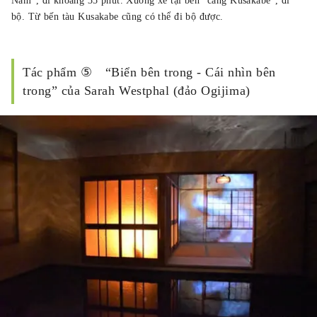
Nam”, đi khoảng 35 phút. Xuống xe tại bến “cảng Kusakabe”, đi
bộ. Từ bến tàu Kusakabe cũng có thể đi bộ được.
Tác phẩm ⑤ “Biển bên trong - Cái nhìn bên
trong” của Sarah Westphal (đảo Ogijima)