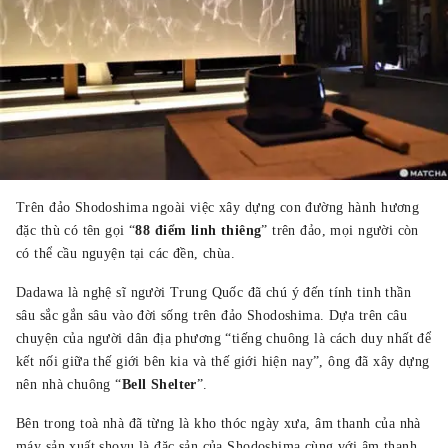
Trên đảo Shodoshima ngoài việc xây dựng con đường hành hương
đặc thù có tên gọi “
88 điểm linh thiêng
” trên đảo, mọi người còn
có thể cầu nguyện tại các đền, chùa.
Dadawa là nghệ sĩ người Trung Quốc đã chú ý đến tính tinh thần
sâu sắc gắn sâu vào đời sống trên đảo Shodoshima. Dựa trên câu
chuyện của người dân địa phương “tiếng chuông là cách duy nhất để
kết nối giữa thế giới bên kia và thế giới hiện nay”, ông đã xây dựng
nên nhà chuông “
Bell Shelter
”.
Bên trong toà nhà đã từng là kho thóc ngày xưa, âm thanh của nhà
máy sản xuất shoyu là đặc sản của Shodoshima cùng với âm thanh