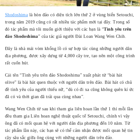
Shodoshima
là hòn đảo có diện tích lớn thứ 2 ở vùng biển Setouchi,
trong năm 2019 cũng có rất nhiều tác phẩm mới tại đây. Trong số
đó tác phẩm mà tôi muốn giới thiệu với các bạn là “
Tình yêu trên
đảo Shodoshima
” của tác giả người Đài Loan Wang Wen Chih.
Đây là nhà mái vòm khổng lồ có sự hợp tác cùng những người dân
địa phương, được xây dựng từ 4,000 cây tre, tạo nên một công trình
rất cuốn hút.
Cái tên “Tình yêu trên đảo Shodoshima” xuất phát từ “bài hát
olive” là bài hát quen thuộc với người dân trên đảo. Bài hát có chủ
đề tình yêu của người thiếu nữ, “dù có đi xa cũng không quên kí ức
đã có và thời gian đã trải qua cùng nhau”.
Wang Wen Chih từ sau khi tham gia liên hoan lần thứ 1 thì mỗi lần
đều tham gia Liên hoan nghệ thuật quốc tế Setouchi, chính vì vậy
ông đã có mối quan hệ với người dân địa phương đến 10 năm. Từ
tác phẩm lần này, các bạn sẽ có thể cảm nhận được mối quan hệ tin
cậy sâu sắc giữa ông cùng với những người dân trên đảo.