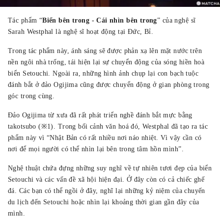
Tác phẩm “
Biển bên trong - Cái nhìn bên trong
” của nghệ sĩ
Sarah Westphal là nghệ sĩ hoạt động tại Đức, Bỉ.
Trong tác phẩm này, ánh sáng sẽ được phản xạ lên mặt nước trên
nền ngôi nhà trống, tái hiện lại sự chuyển động của sóng hiền hoà
biển Setouchi. Ngoài ra, những hình ảnh chụp lại con bạch tuộc
đánh bắt ở đảo Ogijima cũng được chuyển động ở gian phòng trong
góc trong cùng.
Đảo Ogijima từ xưa đã rất phát triển nghề đánh bắt mực bằng
takotsubo (※1). Trong bối cảnh văn hoá đó, Westphal đã tạo ra tác
phẩm này vì “Nhật Bản có rất nhiều nơi náo nhiệt. Vì vậy cần có
nơi để mọi người có thể nhìn lại bên trong tâm hồn mình”.
Nghệ thuật chứa đựng những suy nghĩ về tự nhiên tươi đẹp của biển
Setouchi và các vấn đề xã hội hiện đại. Ở đây còn có cả chiếc ghế
đá. Các bạn có thể ngồi ở đây, nghĩ lại những kỷ niệm của chuyến
du lịch đến Setouchi hoặc nhìn lại khoảng thời gian gần đây của
mình.