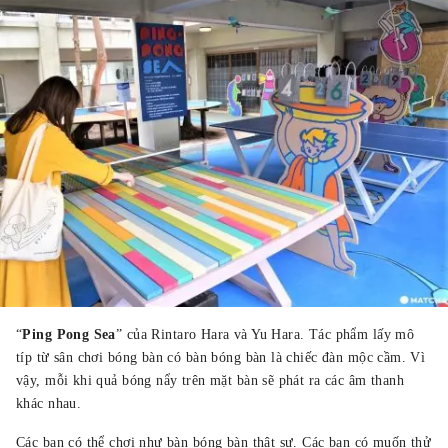
“
Ping Pong Sea
” của Rintaro Hara và Yu Hara. Tác phẩm lấy mô
típ từ sân chơi bóng bàn có bàn bóng bàn là chiếc đàn mộc cầm. Vì
vậy, mỗi khi quả bóng nẩy trên mặt bàn sẽ phát ra các âm thanh
khác nhau.
Các bạn có thể chơi như bàn bóng bàn thật sự. Các bạn có muốn thử