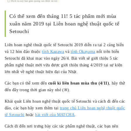
Dịch vụ này bao gồm quảng cáo được tài trợ.
tác quốc tế. Tháng 4 năm 2019, tôi chuyển đến
thành phố Mitoyo, tỉnh Kagawa. Tôi viết bài cho
du khách ghé thăm Nhật Bản và cũng đóng góp
Có thể xem đến tháng 11! 5 tác phẩm mới mùa
cho sự phát triển khu vực. Trọng tâm chính của
xuân năm 2019 tại Liên hoan nghệ thuật quốc tế
tôi là viết về dịch vụ internet, thuê xe, khách sạn
Setouchi
và điểm du lịch ở phía Tây Nhật Bản.
Liên hoan nghệ thuật quốc tế Setouchi 2019 diễn ra tại 2 cảng biển
và 12 hòn đảo thuộc
tỉnh Kagawa
và
tỉnh Okayama
nổi trên biển
Setouchi đã khai mạc vào ngày 26/4. Bài viết sẽ giới thiệu 5 tác
phẩm nghệ thuật mới vừa được giới thiệu tháng 4/2019 tại sự kiện
lớn nhất về nghệ thuật hiện đại của Nhật.
Các bạn có thể xem đến
cuối kì liên hoan mùa thu (4/11)
, hãy thử
đến đây trong thời gian này nhé (※).
Khái quát Liên hoan nghệ thuật quốc tế Setouchi và cách đi đến các
đảo, các bạn hãy xem thêm tại
trang chủ Liên hoan nghệ thuật quốc
tế Setouchi
hoặc
bài viết của MATCHA
.
Cách đi đến nơi trưng bày các tác phẩm nghệ thuật, các bạn nên