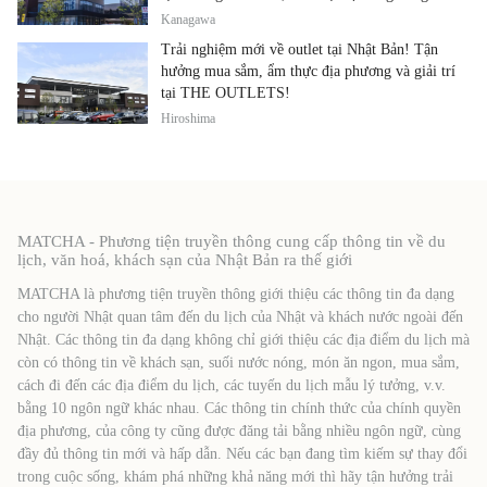
ẩm thực địa phương tại cùng một địa điểm!
Kanagawa
Trải nghiệm mới về outlet tại Nhật Bản! Tận
hưởng mua sắm, ẩm thực địa phương và giải trí
tại THE OUTLETS!
Hiroshima
MATCHA - Phương tiện truyền thông cung cấp thông tin về du
lịch, văn hoá, khách sạn của Nhật Bản ra thế giới
MATCHA là phương tiện truyền thông giới thiệu các thông tin đa dạng
cho người Nhật quan tâm đến du lịch của Nhật và khách nước ngoài đến
Nhật. Các thông tin đa dạng không chỉ giới thiệu các địa điểm du lịch mà
còn có thông tin về khách sạn, suối nước nóng, món ăn ngon, mua sắm,
cách đi đến các địa điểm du lịch, các tuyến du lịch mẫu lý tưởng, v.v.
bằng 10 ngôn ngữ khác nhau. Các thông tin chính thức của chính quyền
địa phương, của công ty cũng được đăng tải bằng nhiều ngôn ngữ, cùng
đầy đủ thông tin mới và hấp dẫn. Nếu các bạn đang tìm kiếm sự thay đổi
trong cuộc sống, khám phá những khả năng mới thì hãy tận hưởng trải