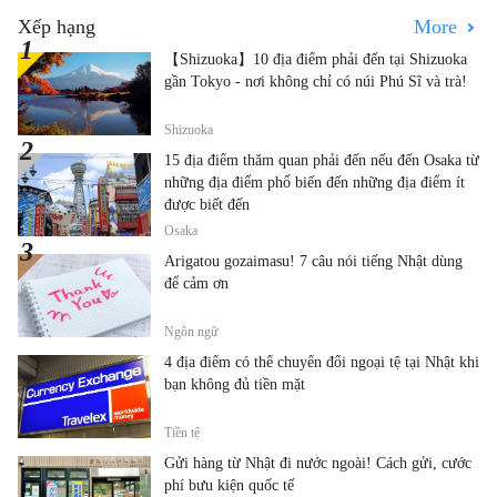
Xếp hạng
More
【Shizuoka】10 địa điểm phải đến tại Shizuoka
gần Tokyo - nơi không chỉ có núi Phú Sĩ và trà!
Shizuoka
15 địa điểm thăm quan phải đến nếu đến Osaka từ
những địa điểm phổ biến đến những địa điểm ít
được biết đến
Osaka
Arigatou gozaimasu! 7 câu nói tiếng Nhật dùng
để cảm ơn
Ngôn ngữ
4 địa điểm có thể chuyển đổi ngoại tệ tại Nhật khi
bạn không đủ tiền mặt
Tiền tệ
Gửi hàng từ Nhật đi nước ngoài! Cách gửi, cước
phí bưu kiện quốc tế