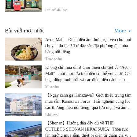
Lưu trú dài hạn
Bài viết mới nhất
More
Aeon Mall – Điểm đến ẩm thực trọn vẹn cho mọi
chuyến du lịch! Từ đặc sản địa phương đến nhà
hàng nổi tiếng
Thực phẩm
Không chỉ mua sắm! Giới thiệu chi tiết về “Aeon
Mall” – nơi mọi lứa tuổi đều có thể vui chơi! Các
hoạt động mới nhất và các điểm đến dành cho gia
đình.
Mua sắm
【Ngay cạnh ga Kanazawa】Giới thiệu trung tâm
mua sắm Kanazawa Forus! Trải nghiệm cùng lúc
các thương hiệu nổi tiếng, quà lưu niệm và ẩm
thực địa phương
Ishikawa
【Shonan】Hướng dẫn đầy đủ về THE
OUTLETS SHONAN HIRATSUKA! Thỏa sức
tận hưởng mua sắm, thiết bị điện tử giảm giá và