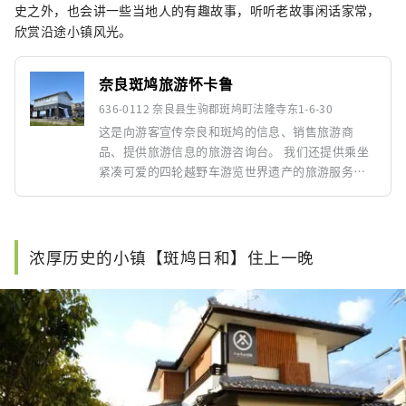
史之外，也会讲一些当地人的有趣故事，听听老故事闲话家常，
欣赏沿途小镇风光。
奈良斑鸠旅游怀卡鲁
636-0112 奈良县生驹郡斑鸠町法隆寺东1-6-30
这是向游客宣传奈良和斑鸠的信息、销售旅游商
品、提供旅游信息的旅游咨询台。 我们还提供乘坐
紧凑可爱的四轮越野车游览世界遗产的旅游服务、
出租自行车以及各种其他可用于游览城镇的车辆。
浓厚历史的小镇【斑鸠日和】住上一晚