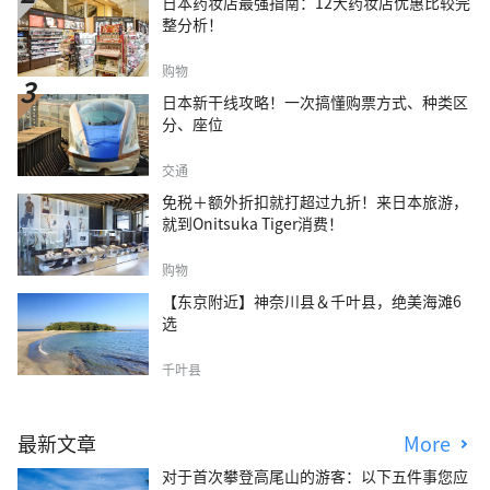
日本药妆店最强指南：12大药妆店优惠比较完
整分析！
购物
日本新干线攻略！一次搞懂购票方式、种类区
分、座位
交通
免税＋额外折扣就打超过九折！来日本旅游，
就到Onitsuka Tiger消费！
购物
【东京附近】神奈川县＆千叶县，绝美海滩6
选
千叶县
最新文章
More
对于首次攀登高尾山的游客：以下五件事您应