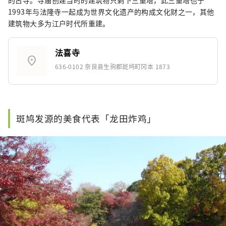
的古寺。寺庙创建当时的建筑物只剩下三重塔，此三重塔也于
1993年与法隆寺一起成为世界文化遗产的构成文化财之一，其他
建筑物大多为江户时代所重建。
法喜寺
location_on
636-0102 奈良县生驹郡斑鸠町冈本 1873
斑鸠发源的美食代表「龙田炸鸡」