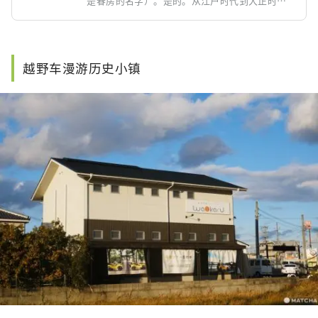
”是春房的名字）。是的。从江户时代到大正时
代，我们与有栖川亲王殿下有着密切的关系，本馆
内有一块匾额，上面写着有栖川亲王殿下的亲笔字
“福国园”。自1952年以来，这里一直被许多人用
作斑鸠町的婚礼场地。请在能够尽情享受奈良和斑
越野车漫游历史小镇
鸠的宁静空间中度过轻松的时光。