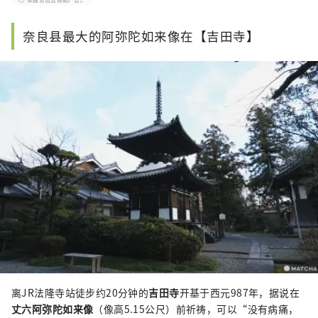
值得信赖的资讯撰写文章。
奈良县最大的阿弥陀如来像在【吉田寺】
离JR法隆寺站徒步约20分钟的
吉田寺
开基于西元987年，据说在
丈六阿弥陀如来像
（像高5.15公尺）前祈祷，可以“没有病痛，