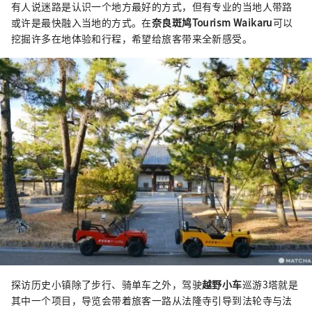
有人说迷路是认识一个地方最好的方式，但有专业的当地人带路
或许是最快融入当地的方式。在
奈良斑鸠Tourism Waikaru
可以
挖掘许多在地体验和行程，希望给旅客带来全新感受。
探访历史小镇除了步行、骑单车之外，驾驶
越野小车
巡游3塔就是
其中一个项目，导览会带着旅客一路从法隆寺引导到法轮寺与法