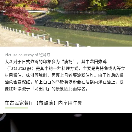
Picture courtesy of 斑鸠町
大众对于日式炸鸡的印象多为“唐扬”，其中
龙田炸鸡
（Tatsutaage）是其中的一种料理方式，主要是先将鱼或肉等食
材用酱油、味淋等腌制，再裹上马铃薯淀粉油炸。由于炸后的酱
油色会变深红，加上白白的马铃薯淀粉会在油锅内浮在油上，很
像红叶漂流于「龙田川」的景象因此而得名。
在古民家餐厅【布鼓薗】内享用午餐