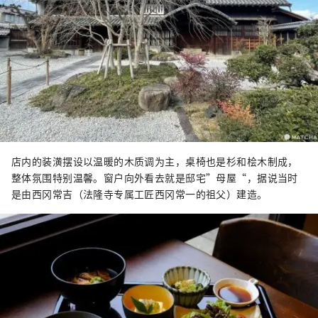
店内的装潢摆设以温暖的木质调为主，桌椅也是杉和桧木制成，
整体氛围特别温馨。窗户向外看去就是邸宅”母屋“，据说当时
是由西冈常吉（法隆寺专属工匠西冈常一的祖父）建造。