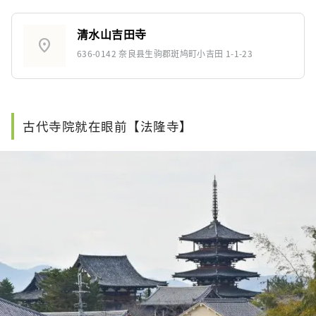
清水山吉田寺
location_on
636-0142 奈良县生驹郡斑鸠町小吉田 1-1-23
古代寺院就在眼前【法隆寺】