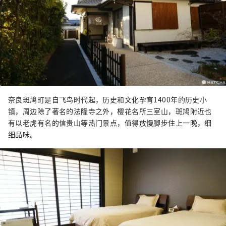
奈良斑鸠町是自飞鸟时代起，历史和文化孕育1400年的历史小
镇，周边除了著名的法隆寺之外，樱花名所三室山，斑鸠附近也
有以老虎有名的信贵山等热门景点，值得放慢脚步住上一晚，细
细品味。