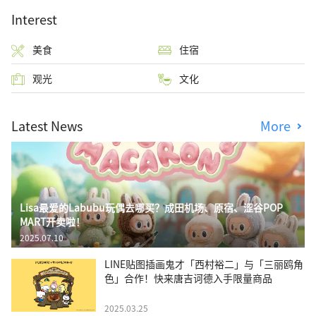
Interest
美食
住宿
观光
文化
Latest News
More
Lisa最爱的Labubu玩偶去哪买？成田机场、原宿、涩谷POP
MART开卖啦！
2025.07.10
LINE贴图插画鬼才「西村裕二」与「三丽鸥角
色」合作！快来唐吉诃德入手限量商品
2025.03.25