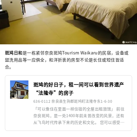
斑鸠日和
是一栋紧邻奈良斑鸠Tourism Waikaru的民宿，设备或
盥洗用品等一应俱全，和洋折衷的房型不论是长住或短住皆适
合。
斑鸠的好日子，租一间可以看到世界遗产
“法隆寺”的房子
636-0112 奈良县生驹郡斑鸠町法隆寺东1-6-30
「可以像住在里面一样住宿的全屋出租旅馆」 前往
奈良斑鸠，是一处1400年前未曾改变的风景，还有
从飞鸟时代传承下来的历史和文化。 您可以感受到
“斑鸠之里”。