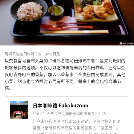
斑鸠名物龙田炸鸡午餐 1,650日元
以奈良当地食材入菜的“斑鸠名物龙田炸鸡午餐”是来到斑鸠的
旅客最佳的选项。不仅可以吃到斑鸠著名的龙田炸鸡，还有以奈
良町吉野町产的香菇，加入此香菇水至全麦粉内制成素面。其他
小菜、甜点也会依照时节而有所不同，餐桌上的变化符合季节
感。
日本咖啡馆​​ Fukokuzono
636-0116 奈良县生驹郡斑鸠町法隆寺2-2-35
江户末期和明治时代的公子运动、明治时期的司法
官员北畠晴房晚年隐居的宅邸被称为“福国园”。