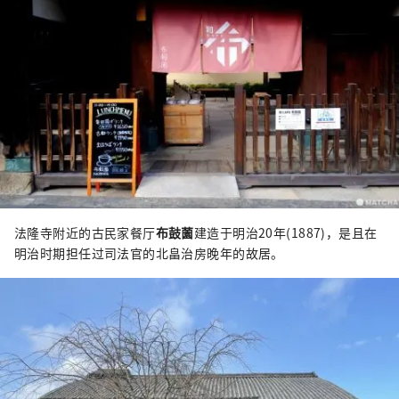
法隆寺附近的古民家餐厅
布鼓薗
建造于明治20年(1887)，是且在
明治时期担任过司法官的北畠治房晚年的故居。