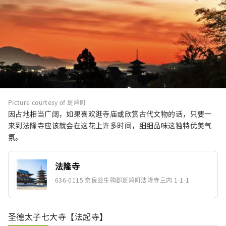
Picture courtesy of 斑鸠町
因占地相当广阔，如果喜欢逛寺庙或欣赏古代文物的话，只要一
来到法隆寺应该就会在这花上许多时间，细细品味这独特优美气
氛。
法隆寺
636-0115 奈良县生驹郡斑鸠町法隆寺三内 1-1-1
圣德太子七大寺【法起寺】