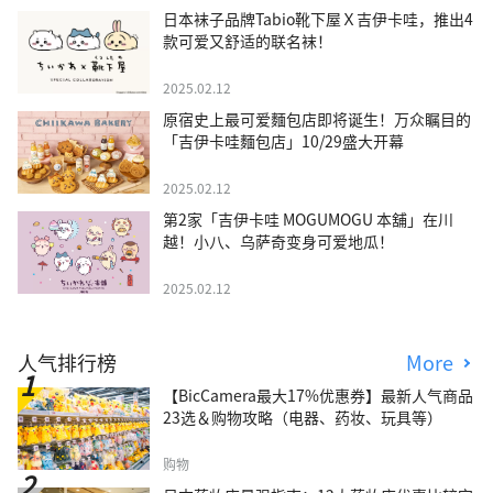
日本袜子品牌Tabio靴下屋Ｘ吉伊卡哇，推出4
款可爱又舒适的联名袜！
2025.02.12
原宿史上最可爱麵包店即将诞生！万众瞩目的
「吉伊卡哇麵包店」10/29盛大开幕
2025.02.12
第2家「吉伊卡哇 MOGUMOGU 本舖」在川
越！小八、乌萨奇变身可爱地瓜！
2025.02.12
人气排行榜
More
【BicCamera最大17%优惠券】最新人气商品
23选＆购物攻略（电器、药妆、玩具等）
购物