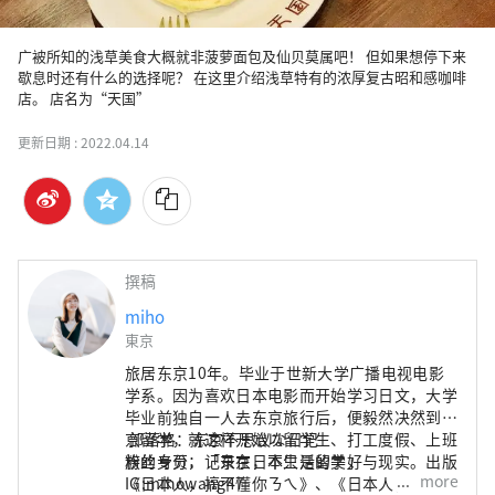
广被所知的浅草美食大概就非菠萝面包及仙贝莫属吧！ 但如果想停下来
歇息时还有什么的选择呢？ 在这里介绍浅草特有的浓厚复古昭和感咖啡
店。 店名为“天国”
更新日期 :
2022.04.14
撰稿
miho
東京
旅居东京10年。毕业于世新大学广播电视电影
学系。因为喜欢日本电影而开始学习日文，大学
毕业前独自一人去东京旅行后，便毅然决然到东
京留学，就这样开始以留学生、打工度假、上班
部落格：东京不思议な日记
族的身分，记录在日本生活的美好与现实。出版
粉丝专页：「东京，不只是留学」
more
《日本人，搞不懂你ㄋㄟ》、《日本人，你不累
IG:mihowang47