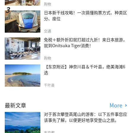
购物
日本新干线攻略！一次搞懂购票方式、种类区
分、座位
交通
免税＋额外折扣就打超过九折！来日本旅游，
就到Onitsuka Tiger消费！
购物
【东京附近】神奈川县＆千叶县，绝美海滩6
选
千叶县
最新文章
More
对于首次攀登高尾山的游客：以下五件事您应
该事先了解，以便更好地享受登山之旅。
东京都