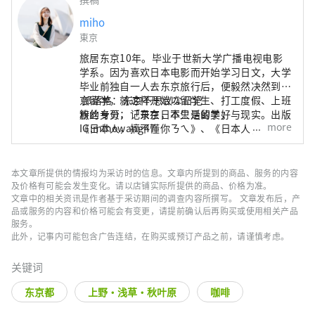
miho
東京
旅居东京10年。毕业于世新大学广播电视电影
学系。因为喜欢日本电影而开始学习日文，大学
毕业前独自一人去东京旅行后，便毅然决然到东
京留学，就这样开始以留学生、打工度假、上班
部落格：东京不思议な日记
族的身分，记录在日本生活的美好与现实。出版
粉丝专页：「东京，不只是留学」
more
《日本人，搞不懂你ㄋㄟ》、《日本人，你不累
IG:mihowang47
吗？》、《东京美好散策》、《东京时时刻
刻》、《欢迎加入一人日剧社》等日本相关书
籍。曾任日本时尚杂誌日文编辑、多次为日本观
本文章所提供的情报均为采访时的信息。文章内所提到的商品、服务的内容
光局、日本各县市机关及企业撰写旅文并担任讲
及价格有可能会发生变化。请以店铺实际所提供的商品、价格为准。
师，推广日本旅游及文化，现为MATCHA繁体版
文章中的相关资讯是作者基于采访期间的调查内容所撰写。 文章发布后，产
品或服务的内容和价格可能会有变更，请提前确认后再购买或使用相关产品
总编辑。
服务。
此外，记事内可能包含广告连结，在购买或预订产品之前，请谨慎考虑。
关键词
东京都
上野・浅草・秋叶原
咖啡