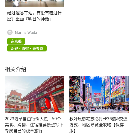
经过涩谷车站，有没有错过什
麽？壁画『明日的神话』
Marina Wada
东京都
涩谷・原宿・表参道
相关介绍
2023浅草自由行懒人包｜50个
秋叶原御宅族必打卡36选&交通
美食、购物、住宿推荐景点写下
方式、地区导览全攻略【保存
专属自己的浅草旅行
版】