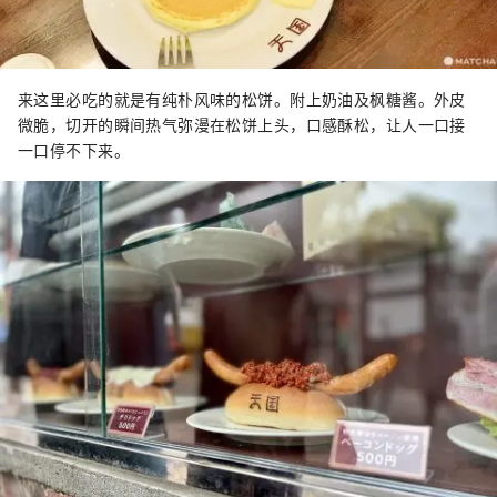
来这里必吃的就是有纯朴风味的松饼。附上奶油及枫糖酱。外皮
微脆，切开的瞬间热气弥漫在松饼上头，口感酥松，让人一口接
一口停不下来。