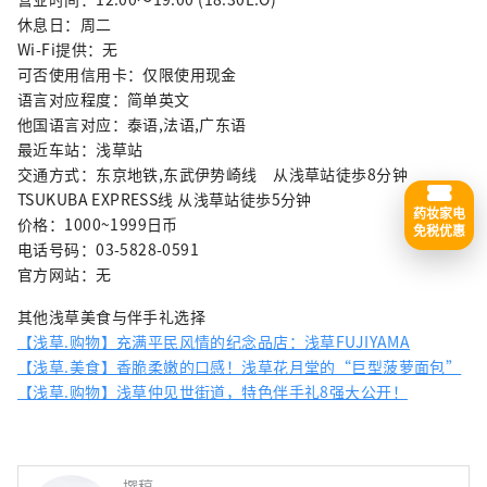
休息日：周二
Wi-Fi提供：无
可否使用信用卡：仅限使用现金
语言对应程度：简单英文
他国语言对应：泰语,法语,广东语
最近车站：浅草站
交通方式：东京地铁,东武伊势崎线 从浅草站徒歩8分钟
TSUKUBA EXPRESS线 从浅草站徒歩5分钟
药妆家电
价格：1000~1999日币
免税优惠
电话号码：03-5828-0591
官方网站：无
其他浅草美食与伴手礼选择
【浅草.购物】充满平民风情的纪念品店：浅草FUJIYAMA
【浅草.美食】香脆柔嫩的口感！浅草花月堂的“巨型菠萝面包”
【浅草.购物】浅草仲见世街道，特色伴手礼8强大公开！
撰稿