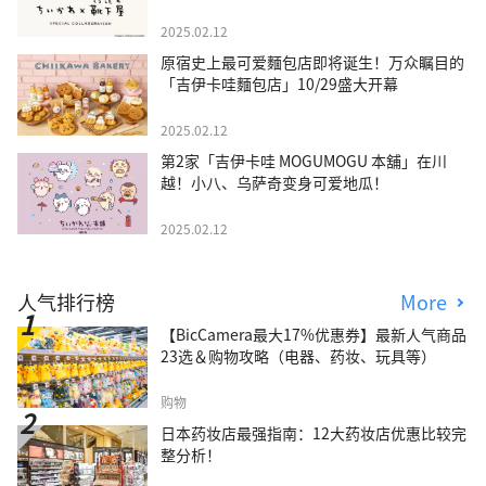
2025.02.12
原宿史上最可爱麵包店即将诞生！万众瞩目的
「吉伊卡哇麵包店」10/29盛大开幕
2025.02.12
第2家「吉伊卡哇 MOGUMOGU 本舖」在川
越！小八、乌萨奇变身可爱地瓜！
2025.02.12
人气排行榜
More
【BicCamera最大17%优惠券】最新人气商品
23选＆购物攻略（电器、药妆、玩具等）
购物
日本药妆店最强指南：12大药妆店优惠比较完
整分析！