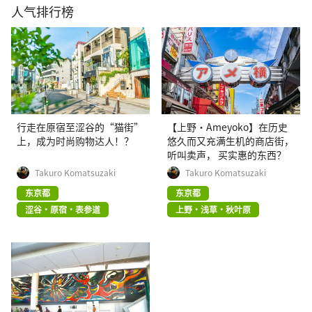
人气排行榜
行走在原宿至涩谷的“猫街”
【上野·Ameyoko】在历史
上，成为时尚购物达人！？
悠久而又充满生机的商店街，
听叫卖声， 买实惠的东西？
Takuro Komatsuzaki
Takuro Komatsuzaki
东京都
东京都
涩谷・原宿・表参道
上野・浅草・秋叶原