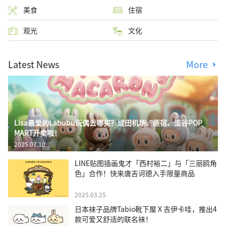
美食
住宿
观光
文化
Latest News
More
Lisa最爱的Labubu玩偶去哪买？成田机场、原宿、涩谷POP
MART开卖啦！
2025.07.10
LINE贴图插画鬼才「西村裕二」与「三丽鸥角
色」合作！快来唐吉诃德入手限量商品
2025.03.25
日本袜子品牌Tabio靴下屋Ｘ吉伊卡哇，推出4
款可爱又舒适的联名袜！