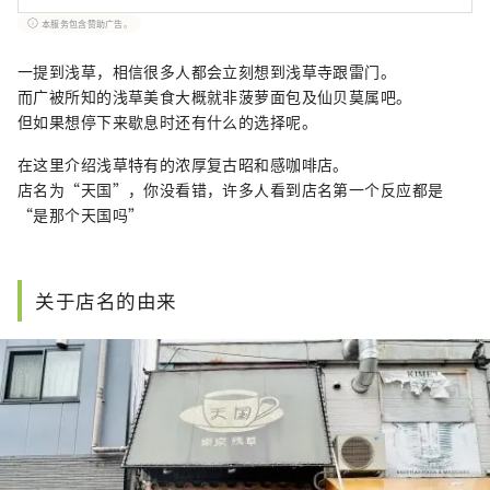
吗？》、《东京美好散策》、《东京时时刻
本服务包含赞助广告。
刻》、《欢迎加入一人日剧社》等日本相关书
籍。曾任日本时尚杂誌日文编辑、多次为日本观
一提到浅草，相信很多人都会立刻想到浅草寺跟雷门。
光局、日本各县市机关及企业撰写旅文并担任讲
而广被所知的浅草美食大概就非菠萝面包及仙贝莫属吧。
师，推广日本旅游及文化，现为MATCHA繁体版
总编辑。
但如果想停下来歇息时还有什么的选择呢。
在这里介绍浅草特有的浓厚复古昭和感咖啡店。
店名为“天国”，你没看错，许多人看到店名第一个反应都是
“是那个天国吗”
关于店名的由来