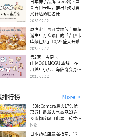
日本袜子品牌Tabio靴下屋
Ｘ吉伊卡哇，推出4款可爱
又舒适的联名袜！
2025.02.12
原宿史上最可爱麵包店即将
诞生！万众瞩目的「吉伊卡
哇麵包店」10/29盛大开幕
2025.02.12
第2家「吉伊卡
哇 MOGUMOGU 本舖」在
川越！小八、乌萨奇变身可
爱地瓜！
2025.02.12
气排行榜
More
【BicCamera最大17%优
惠券】最新人气商品23选
＆购物攻略（电器、药妆、
玩具等）
购物
日本药妆店最强指南：12