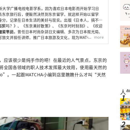
世新大学广播电视电影学系。因为喜欢日本电影而开始学习日
去东京旅行后，便毅然决然到东京留学，就这样开始以留学
身分，记录在日本生活的美好与现实。出版《日本人，搞不懂
不累吗？》、《东京美好散策》、《东京时时刻刻》、《欢迎
记
相关书籍。曾任日本时尚杂誌日文编辑、多次为日本观光局、
是留学」
more
旅文并担任讲师，推广日本旅游及文化，现为MATCHA繁体
，应该很少是纯手作的吧！在最近的人气景点，东京的
将全国各领域的职人技术发挥最大效用，使用最天然的
to”。一起跟MATCHA小编到店里瞧瞧什么才叫“天然
人