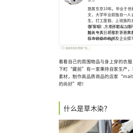
旅居东京10年。毕业于
文，大学毕业前独自一人
生、打工度假、上班族的
你ㄋㄟ》、《日本人，你
部落格：东京不思议な日
加入一人日剧社》等日本
粉丝专页：「东京，不只
日本各县市机关及企业撰写
IG:mihowang47
版总编辑。
本服务包含赞助广告。
看看自己的周围物品与身上穿的衣服
下町“藏前”有一家秉持自家生产，
素材，制作高品质商品的店家“mai
的尚好”吧！
什么是草木染？