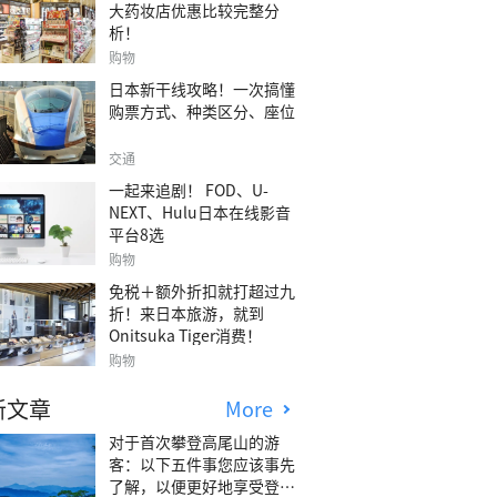
大药妆店优惠比较完整分
析！
购物
日本新干线攻略！一次搞懂
购票方式、种类区分、座位
交通
一起来追剧！ FOD、U-
NEXT、Hulu日本在线影音
平台8选
购物
免税＋额外折扣就打超过九
折！来日本旅游，就到
Onitsuka Tiger消费！
购物
新文章
More
对于首次攀登高尾山的游
客：以下五件事您应该事先
了解，以便更好地享受登山