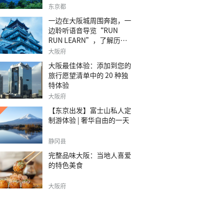
之旅。
东京都
一边在大阪城周围奔跑，一
边聆听语音导览“RUN
RUN LEARN”，了解历
史。
大阪府
大阪最佳体验：添加到您的
旅行愿望清单中的 20 种独
特体验
大阪府
【东京出发】富士山私人定
制游体验 | 奢华自由的一天
静冈县
完整品味大阪：当地人喜爱
的特色美食
大阪府