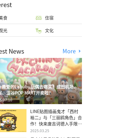
erest
美食
住宿
观光
文化
est News
More
isa最爱的Labubu玩偶去哪买？成田机场、
宿、涩谷POP MART开卖啦！
5.07.10
LINE贴图插画鬼才「西村
裕二」与「三丽鸥角色」合
作！快来唐吉诃德入手限量
商品
2025.03.25