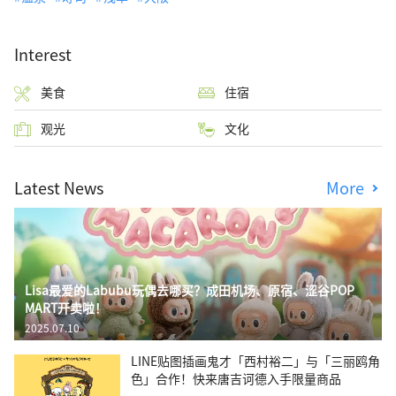
Interest
美食
住宿
观光
文化
Latest News
More
Lisa最爱的Labubu玩偶去哪买？成田机场、原宿、涩谷POP
MART开卖啦！
2025.07.10
LINE贴图插画鬼才「西村裕二」与「三丽鸥角
色」合作！快来唐吉诃德入手限量商品