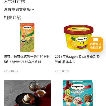
人气排行榜
没有找到文章哦～
相关介绍
药妆家电
免税优惠
焙茶、抹茶你选哪一边？哈根达
2018年Haagen-Dazs夏季新款
斯Haagen-Dazs五月新品
冰品 清凉上市
2019.04.17
2018.05.29