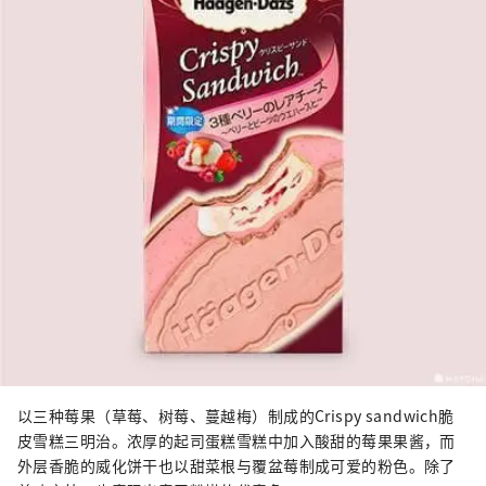
以三种莓果（草莓、树莓、蔓越梅）制成的Crispy sandwich脆
皮雪糕三明治。浓厚的起司蛋糕雪糕中加入酸甜的莓果果酱，而
外层香脆的威化饼干也以甜菜根与覆盆莓制成可爱的粉色。除了