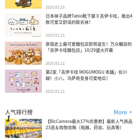
2025.03.25
日本袜子品牌Tabio靴下屋Ｘ吉伊卡哇，推出4
款可爱又舒适的联名袜！
2025.02.12
原宿史上最可爱麵包店即将诞生！万众瞩目的
「吉伊卡哇麵包店」10/29盛大开幕
2025.02.12
第2家「吉伊卡哇 MOGUMOGU 本舖」在川
越！小八、乌萨奇变身可爱地瓜！
2025.02.12
人气排行榜
More
【BicCamera最大17%优惠券】最新人气商品
23选＆购物攻略（电器、药妆、玩具等）