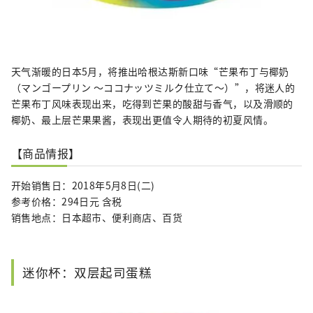
天气渐暖的日本5月，将推出哈根达斯新口味“芒果布丁与椰奶
（マンゴープリン ～ココナッツミルク仕立て～）”，将迷人的
芒果布丁风味表现出来，吃得到芒果的酸甜与香气，以及滑顺的
椰奶、最上层芒果果酱，表现出更值令人期待的初夏风情。
【商品情报】
开始销售日：2018年5月8日(二)
参考价格：294日元 含税
销售地点：日本超市、便利商店、百货
迷你杯：双层起司蛋糕