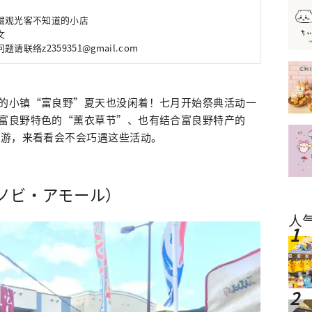
掘观光客不知道的小店
文
联络z2359351@gmail.com
的小镇“富良野”夏天也没闲着！七月开始祭典活动一
富良野特色的“薰衣草节”、也有结合富良野特产的
旅游，来看看会不会巧遇这些活动。
ノビ・アモール）
人