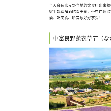
当天会有富良野当地的饮食店出来摆
家手端着啤酒吃着美食，坐在广场欣
酒、吃美食、听音乐好好享受！
中富良野薰衣草节（な