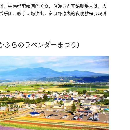
摊，销售搭配啤酒的美食，傍晚五点开始聚集人潮，大
赏乐团、歌手现场演出，富良野凉爽的夜晚就是要喝啤
かふらのラベンダーまつり）