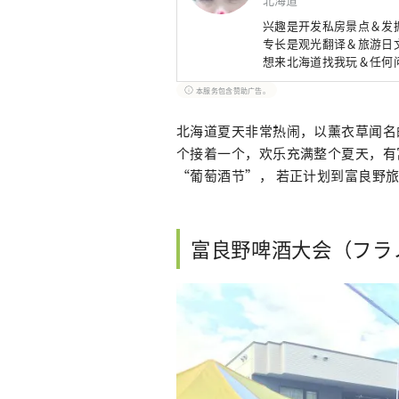
兴趣是开发私房景点＆发
专长是观光翻译＆旅游日
想来北海道找我玩＆任何问题请
本服务包含赞助广告。
北海道夏天非常热闹，以薰衣草闻名
个接着一个，欢乐充满整个夏天，有
“葡萄酒节”， 若正计划到富良野
富良野啤酒大会（フラ