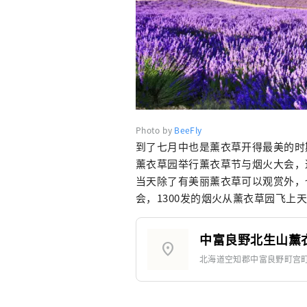
Photo by
BeeFly
到了七月中也是薰衣草开得最美的时
薰衣草园举行薰衣草节与烟火大会，
当天除了有美丽薰衣草可以观赏外，
会，1300发的烟火从薰衣草园飞
中富良野北生山薰
location_on
北海道空知郡中富良野町宫町1-4