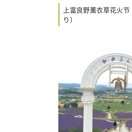
上富良野薰衣草花火节
り）