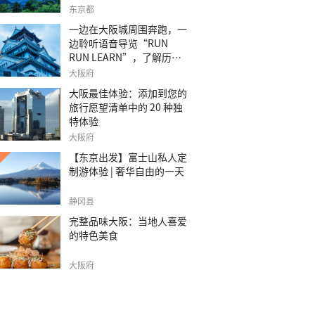
之旅。
东京都
一边在大阪城周围奔跑，一
边聆听语音导览“RUN
RUN LEARN”，了解历
史。
大阪府
大阪最佳体验：添加到您的
旅行愿望清单中的 20 种独
特体验
大阪府
【东京出发】富士山私人定
制游体验 | 奢华自由的一天
静冈县
完整品味大阪：当地人喜爱
的特色美食
大阪府