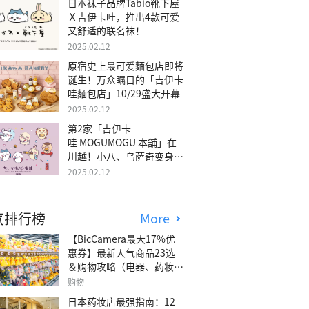
日本袜子品牌Tabio靴下屋
Ｘ吉伊卡哇，推出4款可爱
又舒适的联名袜！
2025.02.12
原宿史上最可爱麵包店即将
诞生！万众瞩目的「吉伊卡
哇麵包店」10/29盛大开幕
2025.02.12
第2家「吉伊卡
哇 MOGUMOGU 本舖」在
川越！小八、乌萨奇变身可
爱地瓜！
2025.02.12
气排行榜
More
【BicCamera最大17%优
惠券】最新人气商品23选
＆购物攻略（电器、药妆、
玩具等）
购物
日本药妆店最强指南：12