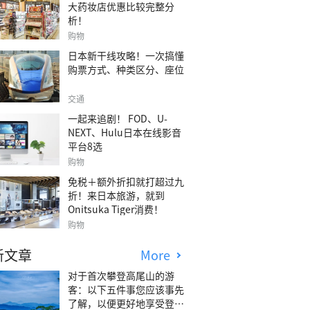
大药妆店优惠比较完整分
析！
购物
日本新干线攻略！一次搞懂
购票方式、种类区分、座位
交通
一起来追剧！ FOD、U-
NEXT、Hulu日本在线影音
平台8选
购物
免税＋额外折扣就打超过九
折！来日本旅游，就到
Onitsuka Tiger消费！
购物
新文章
More
对于首次攀登高尾山的游
客：以下五件事您应该事先
了解，以便更好地享受登山