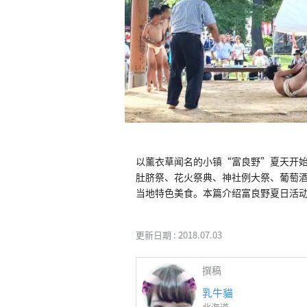
以薰衣草闻名的小镇“富良野”夏天开
肚脐祭、花火祭典、神社例大祭、葡萄
当地特色美食。本篇介绍富良野夏日活
更新日期 :
2018.07.03
撰稿
乳牛貓
北海道