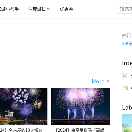
旅游小帮手
深度游日本
优惠券
热门
温
Int
More
Lat
024】名古屋的10大知名
【2024】来享受群马「高崎