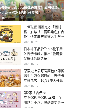
isa最爱的Labubu玩偶去哪买？成田机场、
宿、涩谷POP MART开卖啦！
5.07.10
LINE贴图插画鬼才「西村
裕二」与「三丽鸥角色」合
作！快来唐吉诃德入手限量
商品
2025.03.25
日本袜子品牌Tabio靴下屋
Ｘ吉伊卡哇，推出4款可爱
又舒适的联名袜！
2025.02.12
原宿史上最可爱麵包店即将
诞生！万众瞩目的「吉伊卡
哇麵包店」10/29盛大开幕
2025.02.12
第2家「吉伊卡
哇 MOGUMOGU 本舖」在
川越！小八、乌萨奇变身可
爱地瓜！
2025.02.12