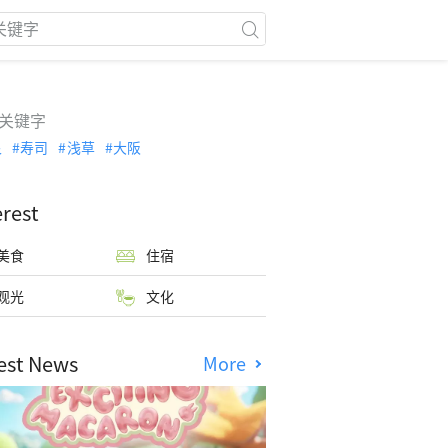
关键字
泉
寿司
浅草
大阪
erest
美食
住宿
观光
文化
est News
More