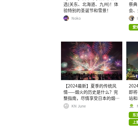
选(关东、北海道、九州)！体
祭典
验特别的圣诞节和雪景！
会、
Noko
爱
【2024最新】夏季的传统风
20
情——烟火的历史是什么？完
即将
整指南，尽情享受日本的烟
站和
火！
KN June
东
上