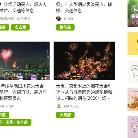
！介绍活动亮点、烟火大
祭」！大型烟火表演亮点、摊
L
摊位、交通等信息
贩、交通信息
原
ISHIGAKI KUMIKO
moet
202
知县
名古屋
群马县
24年浅草隅田川花火大会
大阪、京都附近的烟花大会6
举行！介绍日期、最近车
选〜从与城堡同秀的烟花到和
秘密观赏点
港口相映的烟花(2020年烟火
大会延期或中止资讯汇总)
MATCHA
MATCHA
京都
大阪府
野・浅草・秋叶原