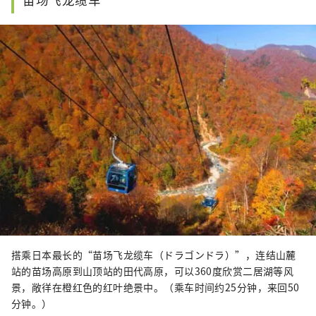
搭乘日本最长的“苗场飞龙缆车（ドラゴンドラ）”，连结山麓
站的苗场高原到山顶站的田代高原，可以360度欣赏二居湖等风
景，敞徉在橙红色的红叶绝景中。（乘车时间约25分钟，来回50
分钟。）