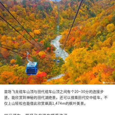
苗场飞龙缆车山顶与田代缆车山顶之间有个20~30分的连接步
道，能欣赏到神秘的田代湖绝景。还可以搭乘田代空中缆车，不
仅上山轻松也能借此欣赏飙高1,474m的枫叶美景。