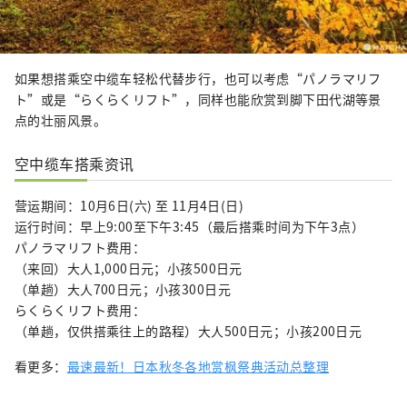
如果想搭乘空中缆车轻松代替步行，也可以考虑“パノラマリフ
ト”或是“らくらくリフト”，同样也能欣赏到脚下田代湖等景
点的壮丽风景。
空中缆车搭乘资讯
营运期间：10月6日(六) 至 11月4日(日)
运行时间：早上9:00至下午3:45（最后搭乘时间为下午3点）
パノラマリフト费用：
（来回）大人1,000日元；小孩500日元
（单趟）大人700日元；小孩300日元
らくらくリフト费用：
（单趟，仅供搭乘往上的路程）大人500日元；小孩200日元
看更多：
最速最新！日本秋冬各地赏枫祭典活动总整理