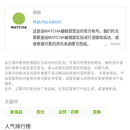
撰稿
Matcha Admin
这是由MATCHA编辑部营运的官方帐号。我们的文
章都是由MATCHA编辑部实际进行调查和採访，或
more
者根据可靠的资讯来源撰写而成。
本文章所提供的情报均为采访时的信息。文章内所提到的商品、服务的内容
及价格有可能会发生变化。请以店铺实际所提供的商品、价格为准。
文章中的相关资讯是作者基于采访期间的调查内容所撰写。 文章发布后，产
品或服务的内容和价格可能会有变更，请提前确认后再购买或使用相关产品
服务。
此外，记事内可能包含广告连结，在购买或预订产品之前，请谨慎考虑。
关键词
新潟县
观光
自然・四季
赏枫
人气排行榜