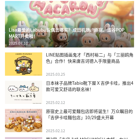
Lisa最爱的Labubu玩偶去哪买？成田机场、原宿、涩谷POP
MART开卖啦！
2025.07.10
LINE贴图插画鬼才「西村裕二」与「三丽鸥角
色」合作！快来唐吉诃德入手限量商品
2025.03.25
日本袜子品牌Tabio靴下屋Ｘ吉伊卡哇，推出4
款可爱又舒适的联名袜！
2025.02.12
原宿史上最可爱麵包店即将诞生！万众瞩目的
「吉伊卡哇麵包店」10/29盛大开幕
2025.02.12