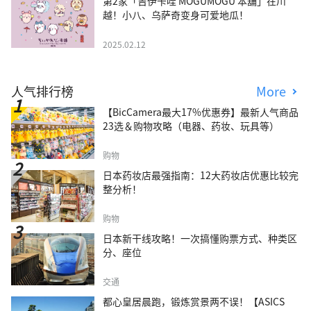
第2家「吉伊卡哇 MOGUMOGU 本舖」在川
越！小八、乌萨奇变身可爱地瓜！
2025.02.12
人气排行榜
More
【BicCamera最大17%优惠券】最新人气商品
23选＆购物攻略（电器、药妆、玩具等）
购物
日本药妆店最强指南：12大药妆店优惠比较完
整分析！
购物
日本新干线攻略！一次搞懂购票方式、种类区
分、座位
交通
都心皇居晨跑，锻炼赏景两不误！【ASICS