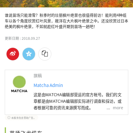
谁说苗场只能滑雪？秋季时的壮丽枫叶绝景也很值得前访！能利用4种缆
车以各个角度欣赏红叶风景，敞洋在大片枫叶绝景之中。还没欣赏过日本
绝美的枫叶绝景，不如就趁红叶盛开期到苗场一趟吧！
更新日期 :
2018.09.27
撰稿
Matcha Admin
这是由MATCHA编辑部营运的官方帐号。我们的文
章都是由MATCHA编辑部实际进行调查和採访，或
more
者根据可靠的资讯来源撰写而成。
本服务包含赞助广告。
苗场飞龙缆车