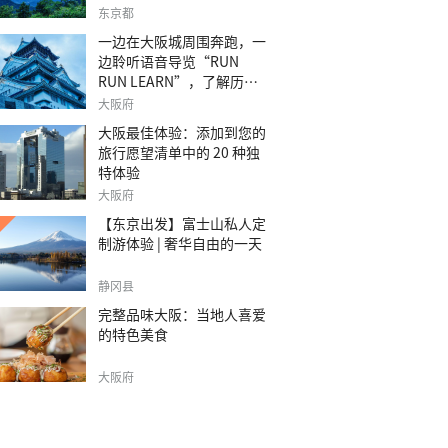
之旅。
东京都
一边在大阪城周围奔跑，一
边聆听语音导览“RUN
RUN LEARN”，了解历
史。
大阪府
大阪最佳体验：添加到您的
旅行愿望清单中的 20 种独
特体验
大阪府
【东京出发】富士山私人定
制游体验 | 奢华自由的一天
静冈县
完整品味大阪：当地人喜爱
的特色美食
大阪府