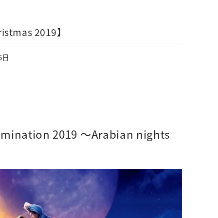
ristmas 2019】
5日
ination 2019 ～Arabian nights