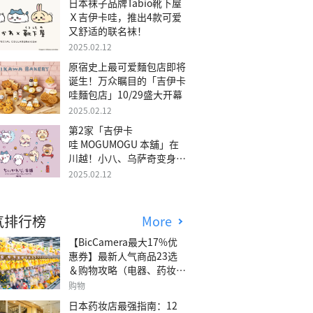
日本袜子品牌Tabio靴下屋
Ｘ吉伊卡哇，推出4款可爱
又舒适的联名袜！
2025.02.12
原宿史上最可爱麵包店即将
诞生！万众瞩目的「吉伊卡
哇麵包店」10/29盛大开幕
2025.02.12
第2家「吉伊卡
哇 MOGUMOGU 本舖」在
川越！小八、乌萨奇变身可
爱地瓜！
2025.02.12
气排行榜
More
【BicCamera最大17%优
惠券】最新人气商品23选
＆购物攻略（电器、药妆、
玩具等）
购物
日本药妆店最强指南：12