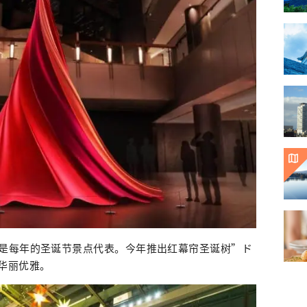
是每年的圣诞节景点代表。今年推出红幕帘圣诞树”ド
华丽优雅。