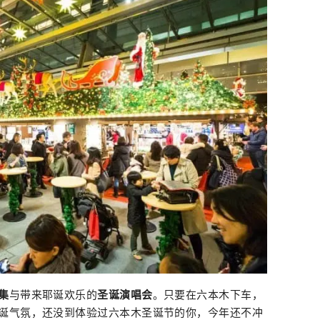
集
与带来耶诞欢乐的
圣诞演唱会
。只要在六本木下车，
诞气氛，还没到体验过六本木圣诞节的你，今年还不冲