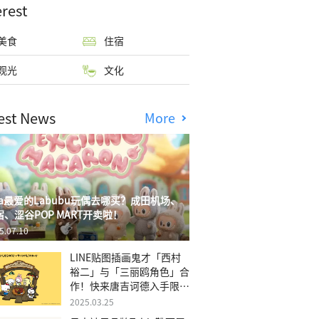
erest
美食
住宿
观光
文化
est News
More
isa最爱的Labubu玩偶去哪买？成田机场、
宿、涩谷POP MART开卖啦！
5.07.10
LINE贴图插画鬼才「西村
裕二」与「三丽鸥角色」合
作！快来唐吉诃德入手限量
商品
2025.03.25