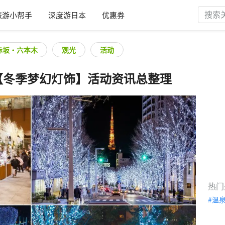
旅游小帮手
深度游日本
优惠券
赤坂・六本木
观光
活动
地区【冬季梦幻灯饰】活动资讯总整理
热门
温