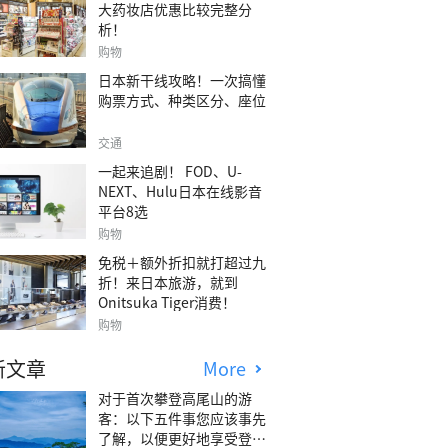
大药妆店优惠比较完整分
析！
购物
日本新干线攻略！一次搞懂
购票方式、种类区分、座位
交通
一起来追剧！ FOD、U-
NEXT、Hulu日本在线影音
平台8选
购物
免税＋额外折扣就打超过九
折！来日本旅游，就到
Onitsuka Tiger消费！
购物
新文章
More
对于首次攀登高尾山的游
客：以下五件事您应该事先
了解，以便更好地享受登山