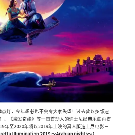
a冬季点灯，今年想必也不会令大家失望！过去曾以多部迪
》、《魔发奇缘》等一首首动人的迪士尼经典乐曲再搭
9年至2020年将以2019年上映的真人版迪士尼电影－
retta Illumination 2019 ～Arabian nights～
】