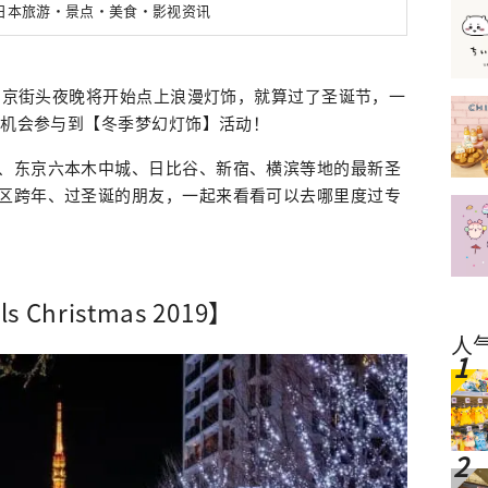
新日本旅游・景点・美食・影视资讯
别东京街头夜晚将开始点上浪漫灯饰，就算过了圣诞节，一
有机会参与到【冬季梦幻灯饰】活动！
、东京六本木中城、日比谷、新宿、横滨等地的最新圣
区跨年、过圣诞的朋友，一起来看看可以去哪里度过专
s Christmas 2019】
人