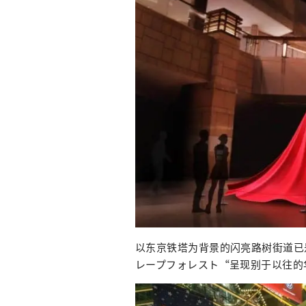
以东京铁塔为背景的闪亮路树街道已
レープフォレスト“呈现别于以往的