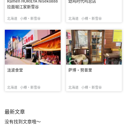
Ramen HORIEYA Niseko888
幼鸡时代鸣总店
拉面堀江家新雪谷
北海道
小樽・新雪谷
北海道
小樽・新雪谷
泷波食堂
萨博·努普里
北海道
小樽・新雪谷
北海道
小樽・新雪谷
最新文章
没有找到文章哦～