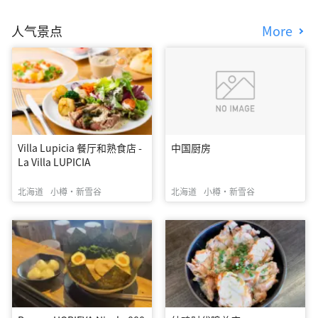
人气景点
More
Villa Lupicia 餐厅和熟食店 -
中国厨房
La Villa LUPICIA
北海道
小樽・新雪谷
北海道
小樽・新雪谷