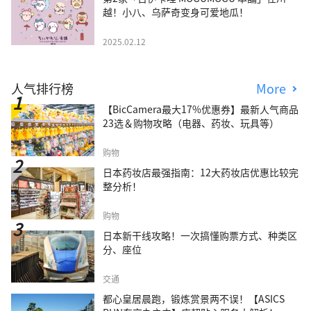
越！小八、乌萨奇变身可爱地瓜！
2025.02.12
人气排行榜
More
【BicCamera最大17%优惠券】最新人气商品
23选＆购物攻略（电器、药妆、玩具等）
购物
日本药妆店最强指南：12大药妆店优惠比较完
整分析！
购物
日本新干线攻略！一次搞懂购票方式、种类区
分、座位
交通
都心皇居晨跑，锻炼赏景两不误！【ASICS