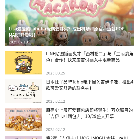
Lisa最爱的Labubu玩偶去哪买？成田机场、原宿、涩谷POP
MART开卖啦！
2025.07.10
LINE贴图插画鬼才「西村裕二」与「三丽鸥角
色」合作！快来唐吉诃德入手限量商品
2025.03.25
日本袜子品牌Tabio靴下屋Ｘ吉伊卡哇，推出4
款可爱又舒适的联名袜！
2025.02.12
原宿史上最可爱麵包店即将诞生！万众瞩目的
「吉伊卡哇麵包店」10/29盛大开幕
2025.02.12
第2家「吉伊卡哇 MOGUMOGU 本舖」在川