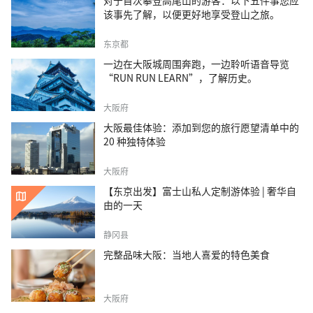
对于首次攀登高尾山的游客：以下五件事您应
该事先了解，以便更好地享受登山之旅。
东京都
一边在大阪城周围奔跑，一边聆听语音导览
“RUN RUN LEARN”，了解历史。
大阪府
大阪最佳体验：添加到您的旅行愿望清单中的
20 种独特体验
大阪府
【东京出发】富士山私人定制游体验 | 奢华自
由的一天
静冈县
完整品味大阪：当地人喜爱的特色美食
大阪府