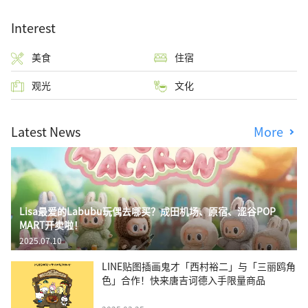
Interest
美食
住宿
观光
文化
Latest News
More
Lisa最爱的Labubu玩偶去哪买？成田机场、原宿、涩谷POP
MART开卖啦！
2025.07.10
LINE贴图插画鬼才「西村裕二」与「三丽鸥角
色」合作！快来唐吉诃德入手限量商品