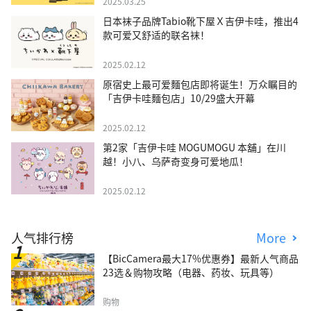
2025.03.25
日本袜子品牌Tabio靴下屋Ｘ吉伊卡哇，推出4
款可爱又舒适的联名袜！
2025.02.12
原宿史上最可爱麵包店即将诞生！万众瞩目的
「吉伊卡哇麵包店」10/29盛大开幕
2025.02.12
第2家「吉伊卡哇 MOGUMOGU 本舖」在川
越！小八、乌萨奇变身可爱地瓜！
2025.02.12
人气排行榜
More
【BicCamera最大17%优惠券】最新人气商品
23选＆购物攻略（电器、药妆、玩具等）
购物