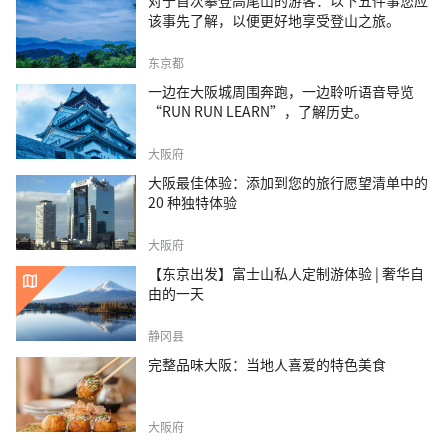
对于首次攀登高尾山的游客：以下五件事您应
该事先了解，以便更好地享受登山之旅。
东京都
一边在大阪城周围奔跑，一边聆听语音导览
“RUN RUN LEARN”，了解历史。
大阪府
大阪最佳体验：添加到您的旅行愿望清单中的
20 种独特体验
大阪府
【东京出发】富士山私人定制游体验 | 奢华自
由的一天
静冈县
完整品味大阪：当地人喜爱的特色美食
大阪府