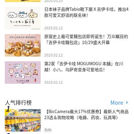
2025.03.25
日本袜子品牌Tabio靴下屋Ｘ吉伊卡哇，推出4
款可爱又舒适的联名袜！
2025.02.12
原宿史上最可爱麵包店即将诞生！万众瞩目的
「吉伊卡哇麵包店」10/29盛大开幕
2025.02.12
第2家「吉伊卡哇 MOGUMOGU 本舖」在川
越！小八、乌萨奇变身可爱地瓜！
2025.02.12
人气排行榜
More
【BicCamera最大17%优惠券】最新人气商品
23选＆购物攻略（电器、药妆、玩具等）
购物