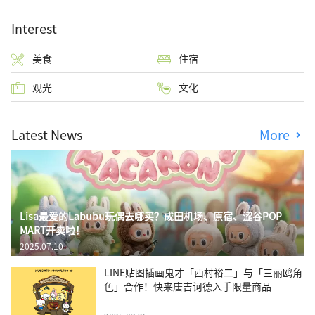
Interest
美食
住宿
观光
文化
Latest News
More
Lisa最爱的Labubu玩偶去哪买？成田机场、原宿、涩谷POP
MART开卖啦！
2025.07.10
LINE贴图插画鬼才「西村裕二」与「三丽鸥角
色」合作！快来唐吉诃德入手限量商品