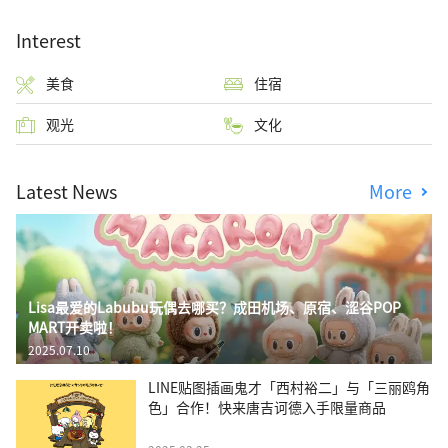
Interest
美食
住宿
观光
文化
Latest News
More
Lisa最爱的Labubu玩偶去哪买？成田机场、原宿、涩谷POP
MART开卖啦！
2025.07.10
LINE贴图插画鬼才「西村裕二」与「三丽鸥角
色」合作！快来唐吉诃德入手限量商品