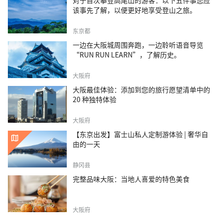
对于首次攀登高尾山的游客：以下五件事您应
该事先了解，以便更好地享受登山之旅。
东京都
一边在大阪城周围奔跑，一边聆听语音导览
“RUN RUN LEARN”，了解历史。
大阪府
大阪最佳体验：添加到您的旅行愿望清单中的
20 种独特体验
大阪府
【东京出发】富士山私人定制游体验 | 奢华自
由的一天
静冈县
完整品味大阪：当地人喜爱的特色美食
大阪府