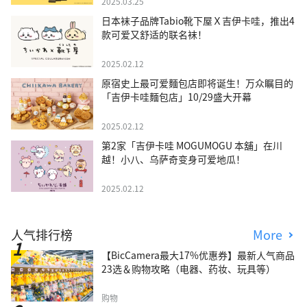
2025.03.25
日本袜子品牌Tabio靴下屋Ｘ吉伊卡哇，推出4
款可爱又舒适的联名袜！
2025.02.12
原宿史上最可爱麵包店即将诞生！万众瞩目的
「吉伊卡哇麵包店」10/29盛大开幕
2025.02.12
第2家「吉伊卡哇 MOGUMOGU 本舖」在川
越！小八、乌萨奇变身可爱地瓜！
2025.02.12
人气排行榜
More
【BicCamera最大17%优惠券】最新人气商品
23选＆购物攻略（电器、药妆、玩具等）
购物