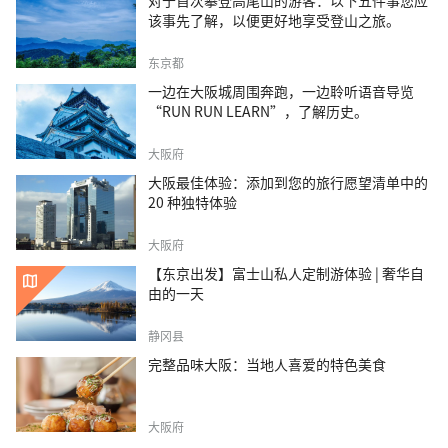
对于首次攀登高尾山的游客：以下五件事您应
该事先了解，以便更好地享受登山之旅。
东京都
一边在大阪城周围奔跑，一边聆听语音导览
“RUN RUN LEARN”，了解历史。
大阪府
大阪最佳体验：添加到您的旅行愿望清单中的
20 种独特体验
大阪府
【东京出发】富士山私人定制游体验 | 奢华自
由的一天
静冈县
完整品味大阪：当地人喜爱的特色美食
大阪府