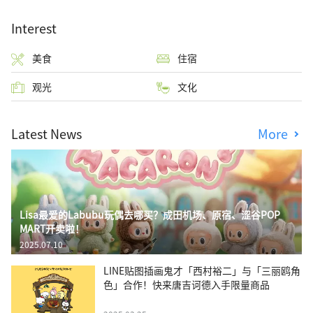
Interest
美食
住宿
观光
文化
Latest News
More
Lisa最爱的Labubu玩偶去哪买？成田机场、原宿、涩谷POP
MART开卖啦！
2025.07.10
LINE贴图插画鬼才「西村裕二」与「三丽鸥角
色」合作！快来唐吉诃德入手限量商品