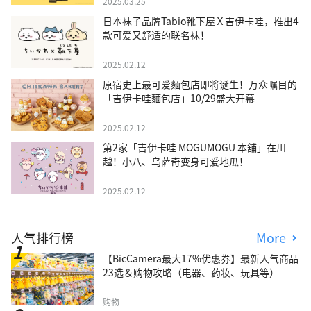
2025.03.25
日本袜子品牌Tabio靴下屋Ｘ吉伊卡哇，推出4
款可爱又舒适的联名袜！
2025.02.12
原宿史上最可爱麵包店即将诞生！万众瞩目的
「吉伊卡哇麵包店」10/29盛大开幕
2025.02.12
第2家「吉伊卡哇 MOGUMOGU 本舖」在川
越！小八、乌萨奇变身可爱地瓜！
2025.02.12
人气排行榜
More
【BicCamera最大17%优惠券】最新人气商品
23选＆购物攻略（电器、药妆、玩具等）
购物