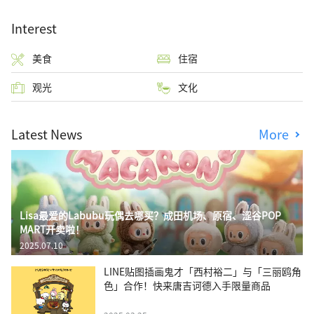
Interest
美食
住宿
观光
文化
Latest News
More
Lisa最爱的Labubu玩偶去哪买？成田机场、原宿、涩谷POP
MART开卖啦！
2025.07.10
LINE贴图插画鬼才「西村裕二」与「三丽鸥角
色」合作！快来唐吉诃德入手限量商品