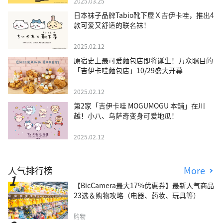
2025.03.25
日本袜子品牌Tabio靴下屋Ｘ吉伊卡哇，推出4
款可爱又舒适的联名袜！
2025.02.12
原宿史上最可爱麵包店即将诞生！万众瞩目的
「吉伊卡哇麵包店」10/29盛大开幕
2025.02.12
第2家「吉伊卡哇 MOGUMOGU 本舖」在川
越！小八、乌萨奇变身可爱地瓜！
2025.02.12
人气排行榜
More
【BicCamera最大17%优惠券】最新人气商品
23选＆购物攻略（电器、药妆、玩具等）
购物