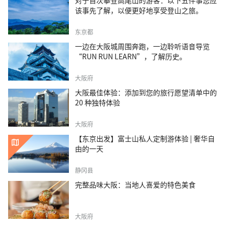
对于首次攀登高尾山的游客：以下五件事您应
该事先了解，以便更好地享受登山之旅。
东京都
一边在大阪城周围奔跑，一边聆听语音导览
“RUN RUN LEARN”，了解历史。
大阪府
大阪最佳体验：添加到您的旅行愿望清单中的
20 种独特体验
大阪府
【东京出发】富士山私人定制游体验 | 奢华自
由的一天
静冈县
完整品味大阪：当地人喜爱的特色美食
大阪府