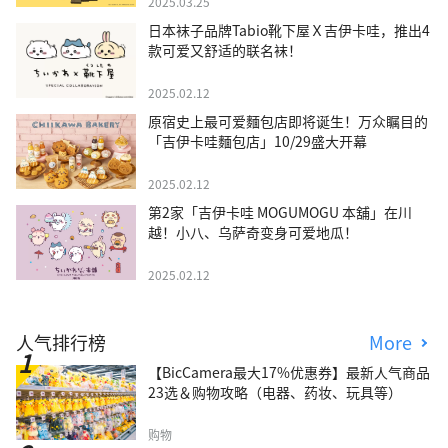
2025.03.25
日本袜子品牌Tabio靴下屋Ｘ吉伊卡哇，推出4
款可爱又舒适的联名袜！
2025.02.12
原宿史上最可爱麵包店即将诞生！万众瞩目的
「吉伊卡哇麵包店」10/29盛大开幕
2025.02.12
第2家「吉伊卡哇 MOGUMOGU 本舖」在川
越！小八、乌萨奇变身可爱地瓜！
2025.02.12
人气排行榜
More
【BicCamera最大17%优惠券】最新人气商品
23选＆购物攻略（电器、药妆、玩具等）
购物