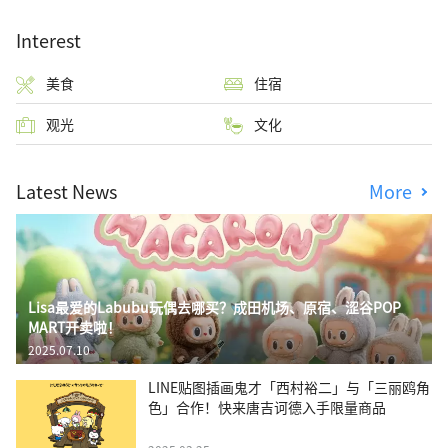
Interest
美食
住宿
观光
文化
Latest News
More
Lisa最爱的Labubu玩偶去哪买？成田机场、原宿、涩谷POP
MART开卖啦！
2025.07.10
LINE贴图插画鬼才「西村裕二」与「三丽鸥角
色」合作！快来唐吉诃德入手限量商品