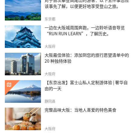
对于首次攀登高尾山的游客：以下五件事您应
该事先了解，以便更好地享受登山之旅。
东京都
一边在大阪城周围奔跑，一边聆听语音导览
“RUN RUN LEARN”，了解历史。
大阪府
大阪最佳体验：添加到您的旅行愿望清单中的
20 种独特体验
大阪府
【东京出发】富士山私人定制游体验 | 奢华自
由的一天
静冈县
完整品味大阪：当地人喜爱的特色美食
大阪府