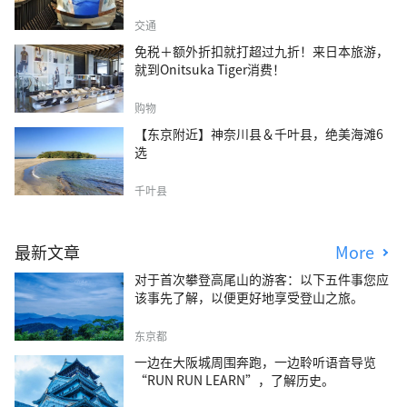
交通
免税＋额外折扣就打超过九折！来日本旅游，
就到Onitsuka Tiger消费！
购物
【东京附近】神奈川县＆千叶县，绝美海滩6
选
千叶县
最新文章
More
对于首次攀登高尾山的游客：以下五件事您应
该事先了解，以便更好地享受登山之旅。
东京都
一边在大阪城周围奔跑，一边聆听语音导览
“RUN RUN LEARN”，了解历史。