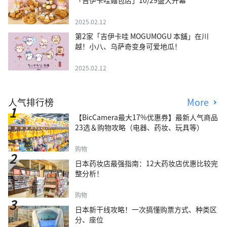
「吉伊卡哇麵包店」10/29盛大开幕
2025.02.12
第2家「吉伊卡哇 MOGUMOGU 本舖」在川
越！小八、乌萨奇变身可爱地瓜！
2025.02.12
人气排行榜
More
【BicCamera最大17%优惠券】最新人气商品
23选＆购物攻略（电器、药妆、玩具等）
购物
日本药妆店最强指南：12大药妆店优惠比较完
整分析！
购物
日本新干线攻略！一次搞懂购票方式、种类区
分、座位