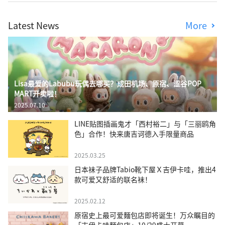
Latest News
More
Lisa最爱的Labubu玩偶去哪买？成田机场、原宿、涩谷POP
MART开卖啦！
2025.07.10
LINE贴图插画鬼才「西村裕二」与「三丽鸥角
色」合作！快来唐吉诃德入手限量商品
2025.03.25
日本袜子品牌Tabio靴下屋Ｘ吉伊卡哇，推出4
款可爱又舒适的联名袜！
2025.02.12
原宿史上最可爱麵包店即将诞生！万众瞩目的