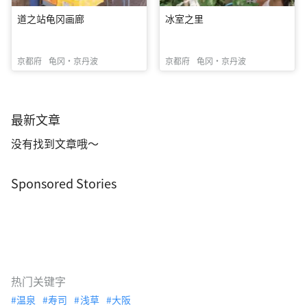
道之站龟冈画廊
冰室之里
京都府
龟冈・京丹波
京都府
龟冈・京丹波
最新文章
没有找到文章哦～
Sponsored Stories
热门关键字
温泉
寿司
浅草
大阪