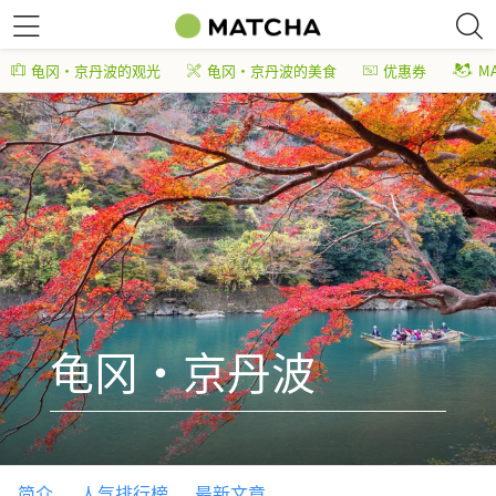
龟冈・京丹波的观光
龟冈・京丹波的美食
优惠券
M
龟冈・京丹波
简介
人气排行榜
最新文章