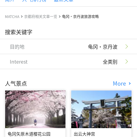
MATCHA
京都府相关文章一览
龟冈・京丹波旅游攻略
搜索关键字
目的地
龟冈・京丹波
Interest
全类别
人气景点
More
龟冈矢原木道樱花公园
出云大神宫