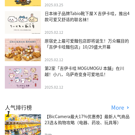
2025.03.25
日本袜子品牌Tabio靴下屋Ｘ吉伊卡哇，推出4
款可爱又舒适的联名袜！
2025.02.12
原宿史上最可爱麵包店即将诞生！万众瞩目的
「吉伊卡哇麵包店」10/29盛大开幕
2025.02.12
第2家「吉伊卡哇 MOGUMOGU 本舖」在川
越！小八、乌萨奇变身可爱地瓜！
2025.02.12
人气排行榜
More
【BicCamera最大17%优惠券】最新人气商品
23选＆购物攻略（电器、药妆、玩具等）