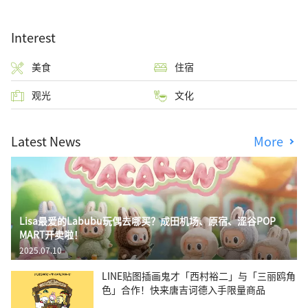
Interest
美食
住宿
观光
文化
Latest News
More
Lisa最爱的Labubu玩偶去哪买？成田机场、原宿、涩谷POP
MART开卖啦！
2025.07.10
LINE贴图插画鬼才「西村裕二」与「三丽鸥角
色」合作！快来唐吉诃德入手限量商品