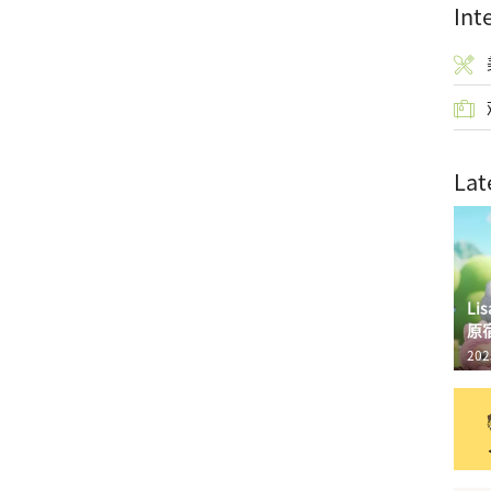
Int
Lat
L
原
202