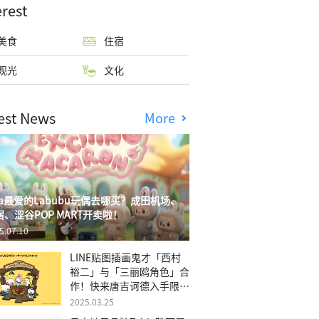
erest
美食
住宿
观光
文化
est News
More
isa最爱的Labubu玩偶去哪买？成田机场、
宿、涩谷POP MART开卖啦！
5.07.10
LINE贴图插画鬼才「西村
裕二」与「三丽鸥角色」合
作！快来唐吉诃德入手限量
商品
2025.03.25