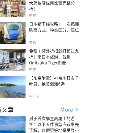
大药妆店优惠比较完整分
析！
购物
日本新干线攻略！一次搞懂
购票方式、种类区分、座位
交通
免税＋额外折扣就打超过九
折！来日本旅游，就到
Onitsuka Tiger消费！
购物
【东京附近】神奈川县＆千
叶县，绝美海滩6选
千叶县
新文章
More
对于首次攀登高尾山的游
客：以下五件事您应该事先
了解，以便更好地享受登山