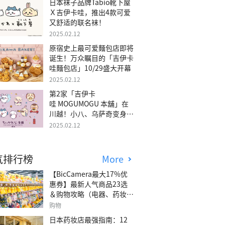
日本袜子品牌Tabio靴下屋
Ｘ吉伊卡哇，推出4款可爱
又舒适的联名袜！
2025.02.12
原宿史上最可爱麵包店即将
诞生！万众瞩目的「吉伊卡
哇麵包店」10/29盛大开幕
2025.02.12
第2家「吉伊卡
哇 MOGUMOGU 本舖」在
川越！小八、乌萨奇变身可
爱地瓜！
2025.02.12
气排行榜
More
【BicCamera最大17%优
惠券】最新人气商品23选
＆购物攻略（电器、药妆、
玩具等）
购物
日本药妆店最强指南：12