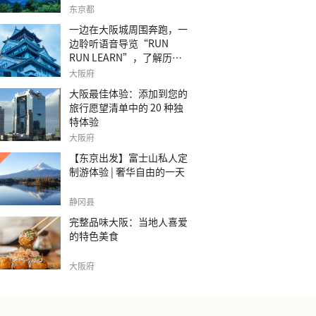
之旅。
东京都
一边在大阪城周围奔跑，一
边聆听语音导览“RUN
RUN LEARN”，了解历
史。
大阪府
大阪最佳体验：添加到您的
旅行愿望清单中的 20 种独
特体验
大阪府
【东京出发】富士山私人定
制游体验 | 奢华自由的一天
静冈县
完整品味大阪：当地人喜爱
的特色美食
大阪府